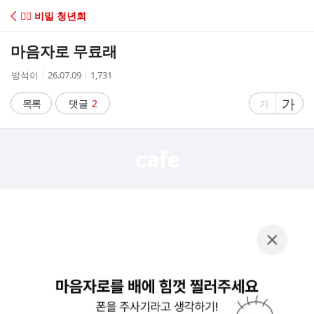
C
😶‍🌫️ 비밀 청년회
A
마음자로 무료래
F
작
작
조
방석이
26.07.09
1,731
성
성
회
E
자
시
수
글
가
글
목록
댓글
2
가
간
자
자
크
크
기
기
크
작
게
게