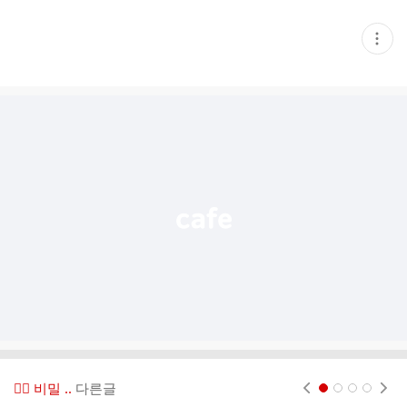
현
재
게
시
글
추
가
기
능
열
기
😶‍🌫️ 비밀 ..
다른글
현재페이지 1
2
3
4