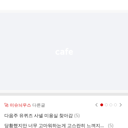
게
시
글
추
가
기
능
열
기
🚀 이슈늬우스
다른글
현재페이지 1
2
3
4
댓
다음주 유퀴즈 사넬 미용실 찾아감
(
5
)
글
댓
당황했지만 너무 고마워하는게 고스란히 느껴지는 뮤지컬배우 차지연 퇴근길
(
5
)