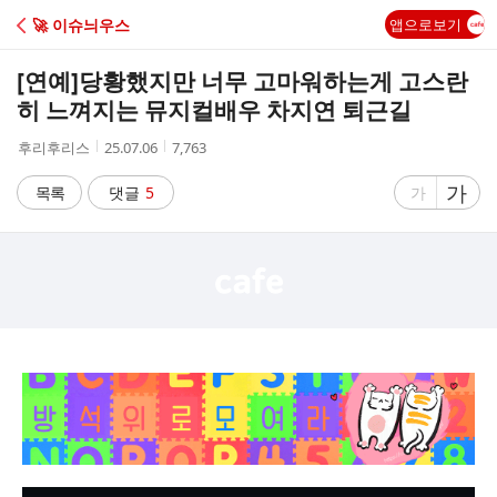
C
🚀 이슈늬우스
앱으로보기
A
[연예]
당황했지만 너무 고마워하는게 고스란
F
히 느껴지는 뮤지컬배우 차지연 퇴근길
작
작
조
후리후리스
25.07.06
7,763
E
성
성
회
자
시
수
글
가
글
목록
댓글
5
가
간
자
자
크
크
기
기
크
작
게
게