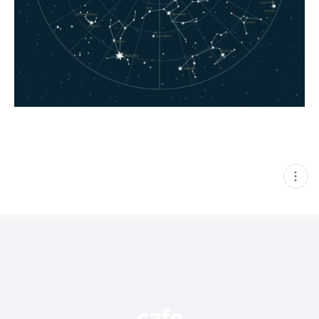
현
재
게
시
글
추
가
기
능
열
기