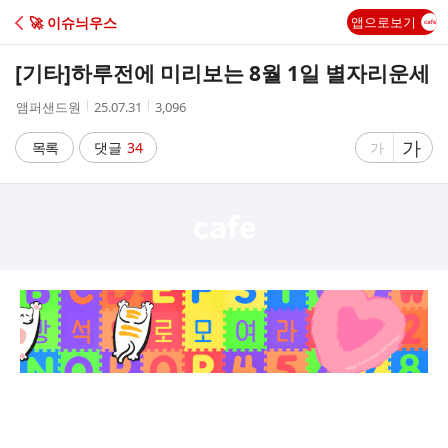
C
🚀 이슈늬우스
앱으로보기
A
[기타]
하루전에 미리보는 8월 1일 별자리운세
F
작
작
조
앰퍼샌드원
25.07.31
3,096
성
성
회
E
자
시
수
글
가
글
목록
댓글
34
가
간
자
자
크
크
기
기
크
작
게
게