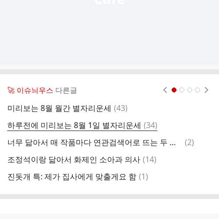
🚀 이슈늬우스
다른글
현재페이지 1
2
3
4
댓
미리보는 8월 월간 별자리운세
(
43
)
이
글
댓
하루전에 미리보는 8월 1일 별자리운세
(
34
)
글
댓
너무 닮아서 매 작품마다 연관검색어로 뜨는 두 배우
(
2
)
최
글
댓
조정석이랑 닮아서 화제인 소아과 의사
(
14
)
李
글
댓
진돗개 특: 제가 집사에게 맞출게요 함
(
1
)
글