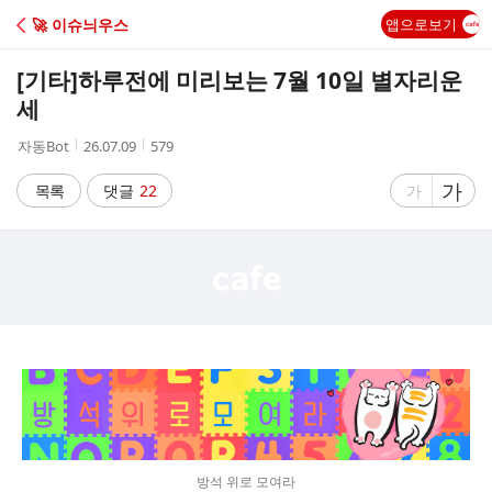
C
🚀 이슈늬우스
앱으로보기
A
[기타]
하루전에 미리보는 7월 10일 별자리운
F
세
작
작
조
자동Bot
26.07.09
579
E
성
성
회
자
시
수
글
가
글
목록
댓글
22
가
간
자
자
크
크
기
기
크
작
게
게
방석 위로 모여라