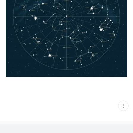
현
재
게
시
글
추
가