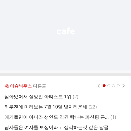
기
능
열
기
🚀 이슈늬우스
다른글
현재페이지 1
2
3
4
댓
살아있어서 실망인 아티스트 1위
(
2
)
글
댓
하루전에 미리보는 7월 10일 별자리운세
(
22
)
신
글
댓
애기들만이 아니라 성인도 약간 탐나는 파산핑 근황...
(
1
)
글
남자들은 여자를 보상이라고 생각하는것 같은 달글