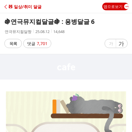
C
🧸 일상/취미 달글
앱으로보기
A
🍇연극뮤지컬달글🍇 : 용병달글 6
F
작
작
조
연극뮤지컬달짱
25.08.12
14,648
성
성
회
E
자
시
수
글
가
글
목록
댓글
7,701
가
간
자
자
크
크
기
기
크
작
게
게