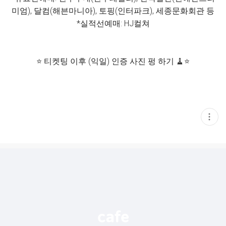
미엄), 달컴(해븐마니아), 토핑(인터파크), 세종문화회관 등
*실적선예매: HJ컬쳐
⭐️ 티켓팅 이후 (익일) 인증 사진 펑 하기 🧹⭐️
현
재
게
시
글
추
가
기
능
열
기