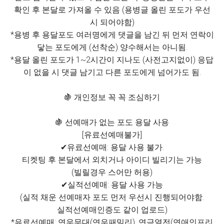
확인 후 본달로 가져올 수 있음 (용병글 올린 포도가 우선
시 되어야함)
*용병 후 용달포도 여러명에게 댓글을 남긴 뒤 먼저 연락이
닿는 포도에게 (선착순) 양수해서는 아니됨.
*용달 올린 포도가 1~2시간이 지나도 (사전고지없이) 응답
이 없을 시 댓글 남기고 다른 포도에게 넘어가도 됨.
🍇 개인정보 꼭 꼭 조심하기
🍇 선예매가 없는 포도 용달 사용
[유료선예매불가]
✔유료선예매: 용달 사용 불가.
티켓팅 후 본달에서 외치거나 아이디 빌리기는 가능
(빌릴경우 스어만 허용)
✔실적선예매: 용달 사용 가능
(실적 채운 선예매자 포도 먼저 우선시 진행되어야함.
실적선예매인증도 같이 업로드)
*유료선예매: 연우무대(연우패밀리), 연극열전(연애인프리