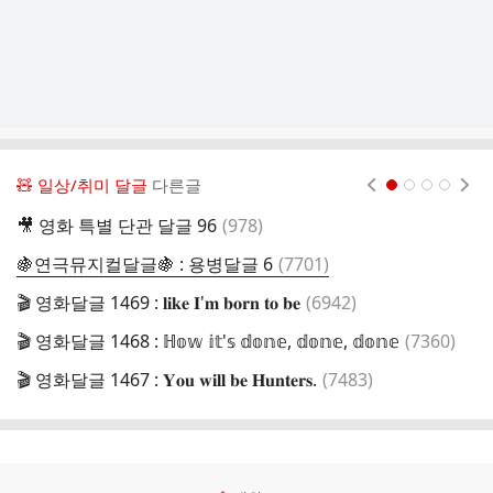
🧸 일상/취미 달글
다른글
현재페이지 1
2
3
4
댓
🎥 영화 특별 단관 달글 96
(
978
)

글
댓
🍇연극뮤지컬달글🍇 : 용병달글 6
(
7701
)
글
댓
🎬 영화달글 1469 : 𝐥𝐢𝐤𝐞 𝐈'𝐦 𝐛𝐨𝐫𝐧 𝐭𝐨 𝐛𝐞
(
6942
)

글
댓
🎬 영화달글 1468 : ℍ𝕠𝕨 𝕚𝕥'𝕤 𝕕𝕠𝕟𝕖, 𝕕𝕠𝕟𝕖, 𝕕𝕠𝕟𝕖
(
7360
)

글
댓
🎬 영화달글 1467 : 𝐘𝐨𝐮 𝐰𝐢𝐥𝐥 𝐛𝐞 𝐇𝐮𝐧𝐭𝐞𝐫𝐬.
(
7483
)
글