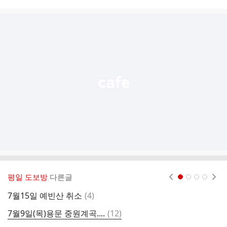
시
글
추
가
기
능
열
기
평일 도보방
다른글
현재페이지 1
2
3
4
댓
7월15일 예빈산 취소
(
4
)
글
댓
7월9일(목)용문 중원계곡....
(
12
)
[
글