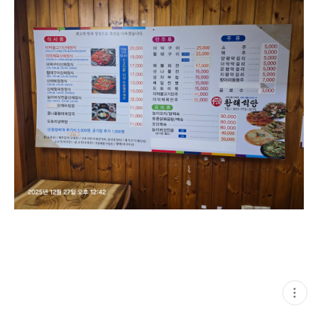
현
재
게