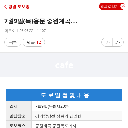
C
평일 도보방
앱으로보기
A
7월9일(목)용문 중원계곡....
F
작
작
조
마루아
26.06.22
1,107
성
성
회
E
자
시
수
글
가
글
목록
댓글
12
가
간
자
자
크
크
기
기
크
작
게
게
도 보 일 정 및 내 용
일시
7월9일(목)9시20분
만남장소
경의중앙선 상봉역 맨앞칸
도보코스
중원계곡 중원폭포까지