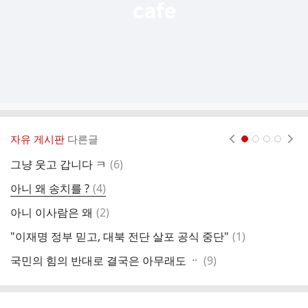
자유 게시판
다른글
현재페이지 1
2
3
4
댓
그냥 웃고 갑니다 ㅋ
(
6
)
글
댓
아니 왜 송치를 ?
(
4
)
열
글
댓
아니 이사람은 왜
(
2
)
글
댓
"이재명 정부 믿고, 대북 전단 살포 공식 중단"
(
1
)
굥
글
댓
국민의 힘의 반대로 결국은 아무래도 ᆢ
(
9
)
이
글