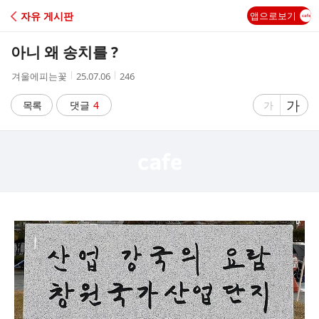
C
자유 게시판
앱으로보기
A
아니 왜 송치를 ?
F
작
작
조
겨울에피는꽃
25.07.06
246
성
성
회
E
자
시
수
글
가
글
목록
댓글
4
가
간
자
자
크
크
기
기
크
작
게
게