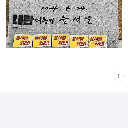
현
재
게
시
글
추
가
기
능
열
기