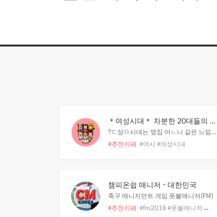
내
카
페
리
스
＊여성시대＊ 차분한 20대들의 알흠다운 공간
트
?ㄷ성ㅁ시대는 옆집 어ㄴ니 같은 느낌^^!
및
#추천카페
#여시
#여성시대
즐
겨
찾
는
챔피온쉽 매니저 - 대한민국
게
축구 매니지먼트 게임 풋볼매니저(FM)
시
판
#추천카페
#fm2018
#풋볼매니저
#축