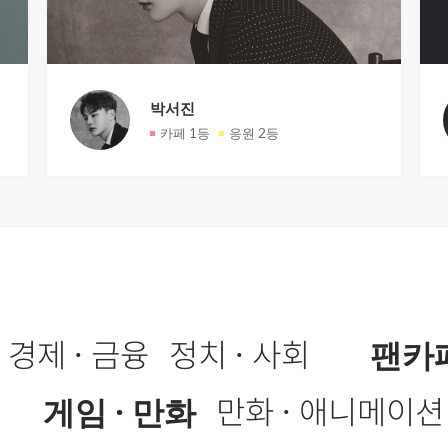
박서진
카페
1등
응원
2등
경제 · 금융
정치 · 사회
팬카
게임 · 만화
만화 · 애니메이션