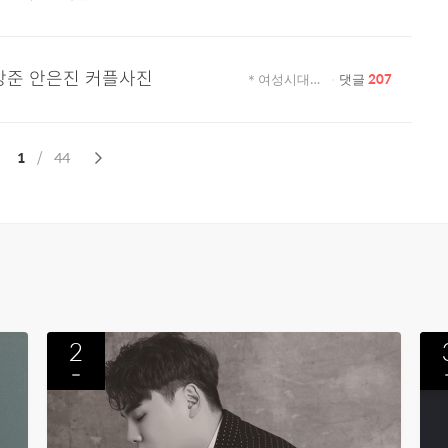
서강준 안은진 커플사진
＊여성시대＊ 차분한 20대들의 알흠다운 공간
댓글
207
현
전
1
/ 44
재
체
페
페
이
이
지
지
2