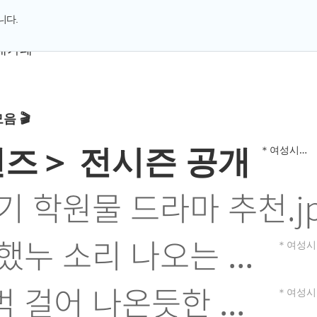
니다.
내카페
와! 여름 🌊 시리즈 출
, 갬성없고 현실적인 1
집마련기(feat.랜선집들이)
카페명
＊여성시대＊ 차분한 20대들의 알흠다운 공간