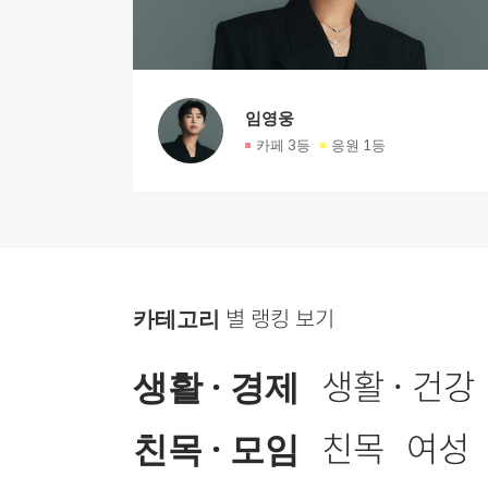
임영웅
카페
3등
응원
1등
카테고리
별 랭킹 보기
생활 · 경제
생활 · 건강
친목 · 모임
친목
여성