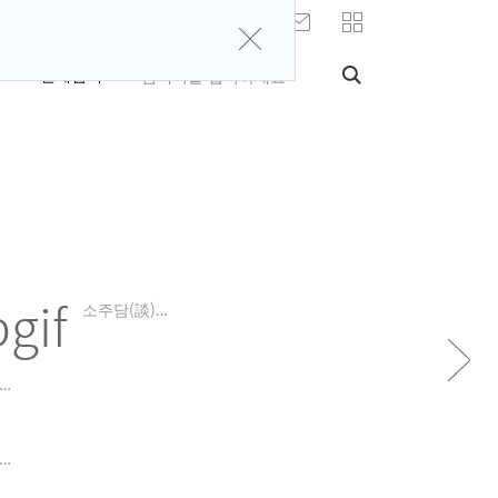
로그인
닫
검
기
검
검
전체검색
색
색
색
입
어
력
입
창
력
폼
시
카페명
＊여성시대＊ 차분한 20대들의 알흠다운 공간
인가구 집들이
카페명
＊여성시대＊ 차분한 20대들의 알흠다운 공간