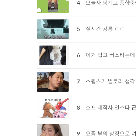
4
5
실시간 강릉 ㄷㄷ
6
7
스윙스가 별로라 생각하
8
호프 제작사 인스타 
9
요즘 부의 상징으로 