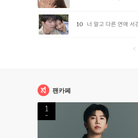
10
너 말고 다른 연애 
팬카페
1