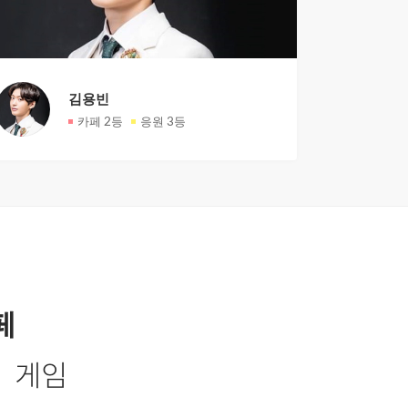
김용빈
카페
2등
응원
3등
페
게임