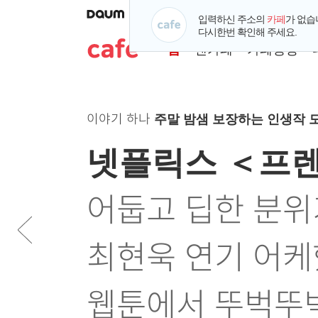
입력하신 주소의
카페
가 없습
메
내
인
카
팬
카
다시한번 확인해 주세요.
뉴
카
기
페
카
테
카
홈
팬카페
카페랭킹
바
페
글
공
페
고
페
로
바
바
지
바
리
카
가
로
로
바
로
별
메
기
가
가
로
가
랭
페
인
기
기
가
기
킹
인
이야기 둘
인테리어 생활 꿀팁 모음 🏠
기
보
메
기
기
글
뉴
글제목
다이소 신상 🦞 
글제목
혼자서도 잘 사는
글제목
혼자서도 잘 사는, 서른살 내