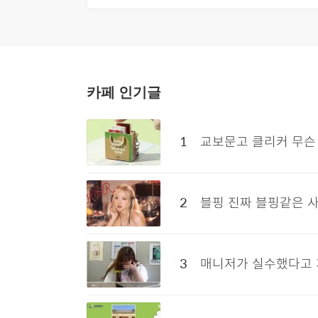
리
스
트
카페 인기글
1
교보문고 클리커 무슨
2
블핑 진짜 블핑같은 
3
매니저가 실수했다고 