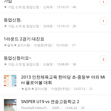
가입
1
글
게시판명
작성자
작성시간
조회수
★ 가입 소개 및 등업신청
신득재
13.10.15
40
수
댓
등업신청.
1
글
게시판명
작성자
작성시간
조회수
★ 가입 소개 및 등업신청
안태호
13.10.13
20
수
1라운드 2경기 대진표
게시판명
작성자
작성시간
조회수
★필독★공지사항
이영준(주장)
13.10.02
17
댓
등업신청이요~
2
글
게시판명
작성자
작성시간
조회수
★ 가입 소개 및 등업신청
신용희
13.08.09
36
수
2013 인천체육교육 한마당 초-중등부 야외 Mi
ni 플로어볼 대회
게시판명
작성자
작성시간
조회수
★필독★공지사항
이영준(주장)
13.07.12
21
SNIPER U19 vs 연송고등학교 2
게시판명
작성자
작성시간
조회수
Floorball Video/P...
SNIP...
13.06.24
29