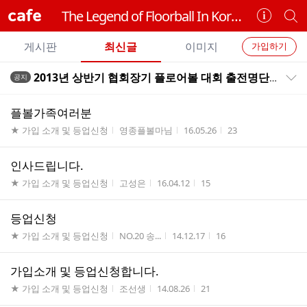
cafe
The Legend of Floorball In Korea - INCHEON SNIPER
카
개
페
별
개
정
카
게시판
최신글
이미지
가입하기
보
별
페
전
전
보
검
2013년 상반기 협회장기 플로어볼 대회 출전명단 (스나이퍼 A)
공지
카
공지목록 펼치기/접기
체
기
색
체
페
글
글
플볼가족여러분
리
메
게시판명
작성자
작성시간
조회수
★ 가입 소개 및 등업신청
영종플볼마님
16.05.26
23
스
뉴
트
인사드립니다.
게시판명
작성자
작성시간
조회수
★ 가입 소개 및 등업신청
고성은
16.04.12
15
등업신청
게시판명
작성자
작성시간
조회수
★ 가입 소개 및 등업신청
NO.20 송...
14.12.17
16
가입소개 및 등업신청합니다.
게시판명
작성자
작성시간
조회수
★ 가입 소개 및 등업신청
조선생
14.08.26
21