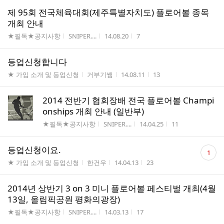
제 95회 전국체육대회(제주특별자치도) 플로어볼 종목
개최 안내
게시판명
작성자
작성시간
조회수
★필독★공지사항
SNIPER....
14.08.20
7
등업신청합니다
게시판명
작성자
작성시간
조회수
★ 가입 소개 및 등업신청
거부기쌤
14.08.11
13
2014 전반기 협회장배 전국 플로어볼 Champi
onships 개최 안내 (일반부)
게시판명
작성자
작성시간
조회수
★필독★공지사항
SNIPER....
14.04.25
11
댓
등업신청이요.
1
글
게시판명
작성자
작성시간
조회수
★ 가입 소개 및 등업신청
한건우
14.04.13
23
수
2014년 상반기 3 on 3 미니 플로어볼 페스티벌 개최(4월
13일, 올림픽공원 평화의광장)
게시판명
작성자
작성시간
조회수
★필독★공지사항
SNIPER....
14.03.13
17