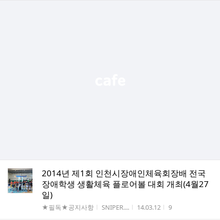
2014년 제1회 인천시장애인체육회장배 전국
장애학생 생활체육 플로어볼 대회 개최(4월27
일)
게시판명
작성자
작성시간
조회수
★필독★공지사항
SNIPER....
14.03.12
9