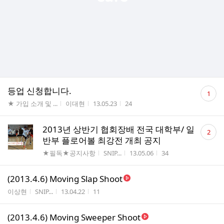
댓
등업 신청합니다.
1
글
게시판명
작성자
작성시간
조회수
★ 가입 소개 및 ...
이대현
13.05.23
24
수
댓
2013년 상반기 협회장배 전국 대학부/ 일
2
글
반부 플로어볼 최강전 개최 공지
수
게시판명
작성자
작성시간
조회수
★필독★공지사항
SNIP...
13.05.06
34
(2013.4.6) Moving Slap Shoot
게시판명
작성자
작성시간
조회수
이상현
SNIP...
13.04.22
11
(2013.4.6) Moving Sweeper Shoot