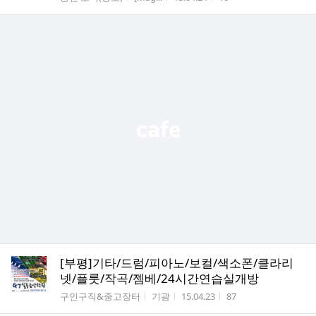
[부평]기타/드럼/피아노/보컬/색소폰/클라리
넷/플룻/작곡/젬베/24시간연습실개방
게시판명
작성자
작성시간
조회수
구인구직&중고장터
기광
15.04.23
87