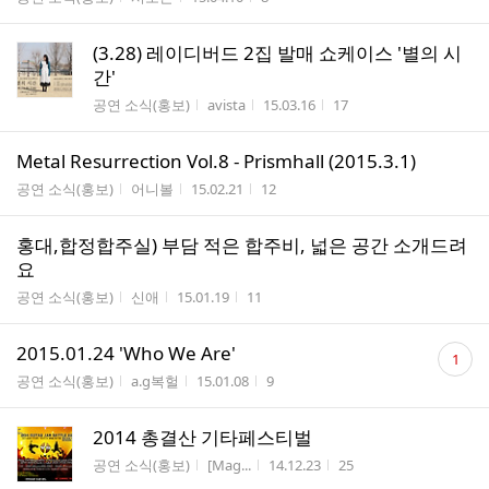
(3.28) 레이디버드 2집 발매 쇼케이스 '별의 시
간'
게시판명
작성자
작성시간
조회수
공연 소식(홍보)
avista
15.03.16
17
Metal Resurrection Vol.8 - Prismhall (2015.3.1)
게시판명
작성자
작성시간
조회수
공연 소식(홍보)
어니볼
15.02.21
12
홍대,합정합주실) 부담 적은 합주비, 넓은 공간 소개드려
요
게시판명
작성자
작성시간
조회수
공연 소식(홍보)
신애
15.01.19
11
댓
2015.01.24 'Who We Are'
1
글
게시판명
작성자
작성시간
조회수
공연 소식(홍보)
a.g복헐
15.01.08
9
수
2014 총결산 기타페스티벌
게시판명
작성자
작성시간
조회수
공연 소식(홍보)
[Mag...
14.12.23
25