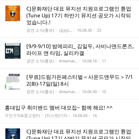
CJ문화재단 대표 뮤지션 지원프로그램인 튠업
(Tune Up) 17기 하반기 뮤지션 공모가 시작되
었습니다.!
게시판명
작성자
작성시간
조회수
공연 소식(홍보)
cjcjcjc...
16.08.30
23
[9/9-9/10] 밤에피리_ 김일두, 사비나앤드론즈,
라이프 앤 타임, 실리카겔
게시판명
작성자
작성시간
조회수
공연 소식(홍보)
dreamar...
16.08.16
11
[무료]드림가든페스티벌＜사운드앤무드＞7/1
2(화)-17일(일) 8시
게시판명
작성자
작성시간
조회수
공연 소식(홍보)
dreamar...
16.06.30
10
홍대입구 취미밴드 멤버 대모집~ 함께 해요! ^^
게시판명
작성자
작성시간
조회수
구인구직&중고장터
[지스팟]기타
16.06.03
16
CJ문화재단 대표 뮤지션 지원프로그램인 튠업
(Tune Up) 17기 상반기 뮤지션 공모가 시작되