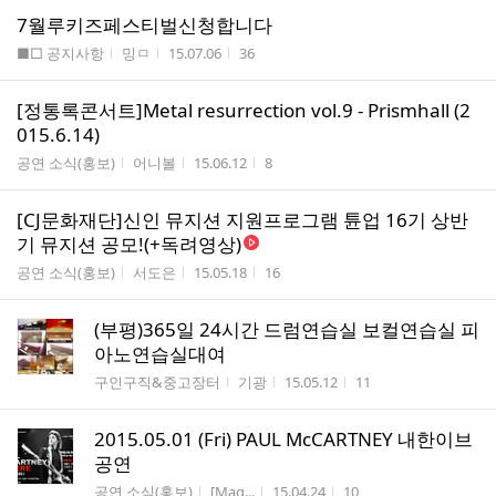
7월루키즈페스티벌신청합니다
게시판명
작성자
작성시간
조회수
■□ 공지사항
밍ㅁ
15.07.06
36
[정통록콘서트]Metal resurrection vol.9 - Prismhall (2
015.6.14)
게시판명
작성자
작성시간
조회수
공연 소식(홍보)
어니볼
15.06.12
8
[CJ문화재단]신인 뮤지션 지원프로그램 튠업 16기 상반
기 뮤지션 공모!(+독려영상)
게시판명
작성자
작성시간
조회수
공연 소식(홍보)
서도은
15.05.18
16
(부평)365일 24시간 드럼연습실 보컬연습실 피
아노연습실대여
게시판명
작성자
작성시간
조회수
구인구직&중고장터
기광
15.05.12
11
2015.05.01 (Fri) PAUL McCARTNEY 내한이브
공연
게시판명
작성자
작성시간
조회수
공연 소식(홍보)
[Mag...
15.04.24
10