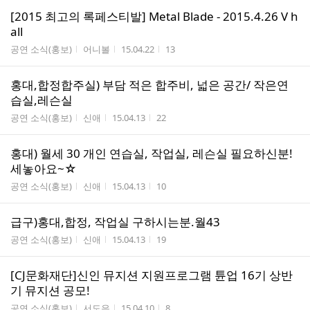
[2015 최고의 록페스티발] Metal Blade - 2015.4.26 V h
all
게시판명
작성자
작성시간
조회수
공연 소식(홍보)
어니볼
15.04.22
13
홍대,합정합주실) 부담 적은 합주비, 넓은 공간/ 작은연
습실,레슨실
게시판명
작성자
작성시간
조회수
공연 소식(홍보)
신애
15.04.13
22
홍대) 월세 30 개인 연습실, 작업실, 레슨실 필요하신분!
세놓아요~☆
게시판명
작성자
작성시간
조회수
공연 소식(홍보)
신애
15.04.13
10
급구)홍대,합정, 작업실 구하시는분.월43
게시판명
작성자
작성시간
조회수
공연 소식(홍보)
신애
15.04.13
19
[CJ문화재단]신인 뮤지션 지원프로그램 튠업 16기 상반
기 뮤지션 공모!
게시판명
작성자
작성시간
조회수
공연 소식(홍보)
서도은
15.04.10
8