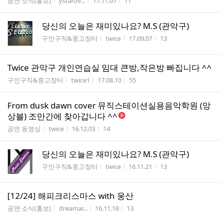
게시판명
작성자
작성시간
조회수
공연 소식(홍보)
ystar09...
17.11.07
11
당신의 오늘은 재미있나요? M.S (관악구)
게시판명
작성자
작성시간
조회수
구인구직&중고장터
twice
17.09.07
13
Twice 관악구 개인연습실 임대 큰방,작은방 빠집니다 ^^
게시판명
작성자
작성시간
조회수
구인구직&중고장터
twice1
17.08.10
55
From dusk dawn cover 뮤직스테이션실용음악학원 (앙
상블) 조만간에 찾아갑니다 ^^
게시판명
작성자
작성시간
조회수
공연 동영상
twice
16.12.03
14
당신의 오늘은 재미있나요? M.S (관악구)
게시판명
작성자
작성시간
조회수
구인구직&중고장터
twice
16.11.21
13
[12/24] 해피크리스마스 with 웅산
게시판명
작성자
작성시간
조회수
공연 소식(홍보)
dreamar...
16.11.18
13