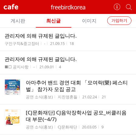
cafe
freebirdkorea
카
개
페
별
개
정
카
게시판
최신글
이미지
가입하기
보
별
페
전
전
보
검
관리자에 의해 규제된 글입니다.
카
체
기
색
체
게시판명
작성자
작성시간
조회수
구인구직&중고장터
-
21.09.15
18
페
글
글
리
메
관리자에 의해 규제된 글입니다.
스
뉴
게시판명
작성자
작성시간
조회수
트
■□ 공지사항
-
21.09.01
4
아마추어 밴드 경연 대회 「모여락(樂) 페스티
벌」 참가자 모집 공고
게시판명
작성자
작성시간
조회수
공연 소식(홍보)
지친영혼들
21.02.24
21
[CJ문화재단] CJ음악장학사업 공모_버클리음
대 부문(~4/7)
게시판명
작성자
작성시간
조회수
공연 소식(홍보)
CJ문화재단
20.03.05
9