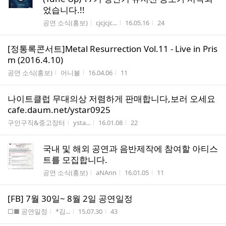
었습니다.!!
게시판명
작성자
작성시간
조회수
공연 소식(홍보)
cjcjcjc...
16.05.16
24
[정통록콘서트]Metal Resurrection Vol.11 - Live in Pris
m (2016.4.10)
게시판명
작성자
작성시간
조회수
공연 소식(홍보)
어니볼
16.04.06
11
나이트클럽 무대의상 저렴하게 판매합니다,보러 오세요
cafe.daum.net/ystar0925
게시판명
작성자
작성시간
조회수
구인구직&중고장터
ysta...
16.01.08
22
국내 및 해외 공연과 음반제작에 참여할 아티스
트를 모집합니다.
게시판명
작성자
작성시간
조회수
공연 소식(홍보)
aNAnn
16.01.05
11
[FB] 7월 30일~ 8월 2일 공연일정
게시판명
작성자
작성시간
조회수
□■ 공연일정
*김...
15.07.30
43