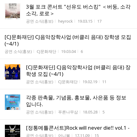
3월 포크 콘서트 "선유도 버스킹" ＜버둥, 소각
소각, 로로＞
게시판명
작성자
작성시간
조회수
공연 소식(홍보)
heyrock
19.03.15
17
[CJ문화재단] CJ음악장학사업 (버클리 음대) 장학생 모집
(~4/1)
게시판명
작성자
작성시간
조회수
공연 소식(홍보)
CJ문화재단
19.03.04
6
[CJ문화재단] CJ음악장학사업 (버클리 음대) 장
학생 모집 (~4/1)
게시판명
작성자
작성시간
조회수
공연 소식(홍보)
CJ문화재단
19.02.19
11
각종 판촉물, 기념품, 홍보물, 사은품 등 정보
입니다.
게시판명
작성자
작성시간
조회수
공연 소식(홍보)
푸른나무삼
18.05.28
5
[정통메틀콘서트]Rock will never die!! vol.1 -
게시판명
작성자
작성시간
조회수
공연 소식(홍보)
어니볼
17.11.09
15