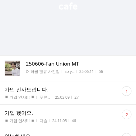
250606-Fan Union MT
게시판명
작성자
작성시간
조회수
▷ 허클 팬유 사진첩
so y...
25.06.11
56
댓
가입 인사드립니다.
1
글
게시판명
작성자
작성시간
조회수
▣ 가입 인사!!! ▣
푸른...
25.03.09
27
수
댓
가입 했어요.
2
글
게시판명
작성자
작성시간
조회수
▣ 가입 인사!!! ▣
다슬
24.11.05
46
수
댓