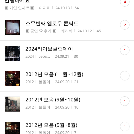
안녕하세요
4
글
게시판명
작성자
작성시간
조회수
▣ 가입 인사!!! ▣
이지히
24.10.13
54
수
댓
스무번째 옐로우 콘써트
2
글
게시판명
작성자
작성시간
조회수
▣ 공연 ♡ 후기 ▣
캐리바
24.10.12
45
수
댓
2024라이브클럽데이
1
글
게시판명
작성자
작성시간
조회수
2024
cebu...
24.09.21
30
수
댓
2012년 모음 (11월~12월)
1
글
게시판명
작성자
작성시간
조회수
2012
볼돌이
24.09.20
21
수
댓
2012년 모음 (9월~10월)
1
글
게시판명
작성자
작성시간
조회수
2012
볼돌이
24.09.20
10
수
댓
2012년 모음 (5월~8월)
1
글
게시판명
작성자
작성시간
조회수
2012
볼돌이
24.09.20
7