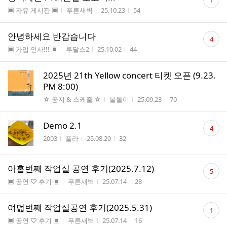
1
글
게시판명
작성자
작성시간
조회수
▣ 자유 게시판 ▣
푸른새벽
25.10.23
54
수
댓
안녕하세요 반갑습니다
4
글
게시판명
작성자
작성시간
조회수
▣ 가입 인사!!! ▣
루달스2
25.10.02
44
수
2025년 21th Yellow concert 티켓 오픈 (9.23.
PM 8:00)
게시판명
작성자
작성시간
조회수
☆ 공지 & 스케줄 ☆
볼돌이
25.09.23
70
댓
Demo 2.1
4
글
게시판명
작성자
작성시간
조회수
2003
플라
25.08.20
32
수
댓
아홉번째 작업실 공연 후기(2025.7.12)
5
글
게시판명
작성자
작성시간
조회수
▣ 공연 ♡ 후기 ▣
푸른새벽
25.07.14
28
수
댓
여덟번째 작업실공연 후기(2025.5.31)
1
글
게시판명
작성자
작성시간
조회수
▣ 공연 ♡ 후기 ▣
푸른새벽
25.07.14
16
수