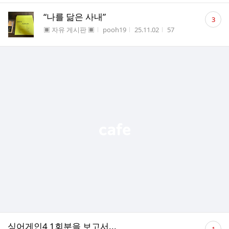
댓
“나를 닮은 사내”
3
글
게시판명
작성자
작성시간
조회수
▣ 자유 게시판 ▣
pooh19
25.11.02
57
수
댓
싱어게인4 1회분을 보고서...