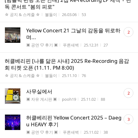
독 콘서트 "봄의 피로"
게시판명
작성자
작성시간
조회수
☆ 공지 & 스케줄 ☆
볼돌이
26.03.06
53
댓
Yellow Concert 21 그날의 감동을 뒤로하
2
글
며...
수
게시판명
작성자
작성시간
조회수
▣ 공연 ♡ 후기 ▣
푸른새벽
25.12.31
27
허클베리핀 [나를 닮은 사내] 2025 Re-Recording 음감
회 티켓 오픈 (11.11. PM 8:00)
게시판명
작성자
작성시간
조회수
☆ 공지 & 스케줄 ☆
볼돌이
25.11.10
76
댓
사무실에서
2
글
게시판명
작성자
작성시간
조회수
▣ 자유 게시판 ▣
pooh19
25.11.02
88
수
댓
허클베리핀 Yellow Concert 2025 – Daeg
3
글
u HEAVY 후기
수
게시판명
작성자
작성시간
조회수
▣ 공연 ♡ 후기 ▣
푸른새벽
25.11.02
38