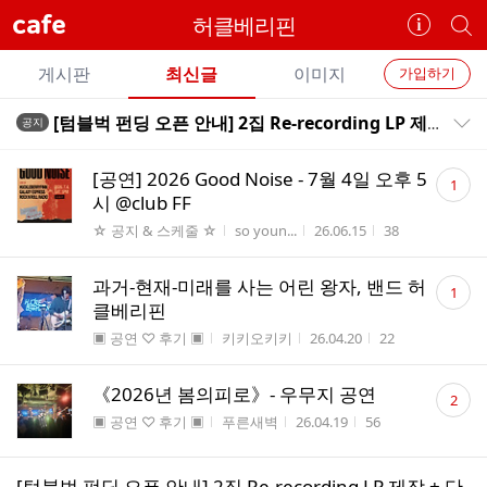
cafe
허클베리핀
카
개
페
별
개
정
카
게시판
최신글
이미지
가입하기
보
별
페
전
전
보
검
[텀블벅 펀딩 오픈 안내] 2집 Re-recording LP 제작 + 단독 콘서트 "봄의 피로"
공지
카
공지목록 펼치기/접기
체
기
색
체
페
글
댓
글
[공연] 2026 Good Noise - 7월 4일 오후 5
1
리
글
메
시 @club FF
스
수
뉴
게시판명
작성자
작성시간
조회수
☆ 공지 & 스케줄 ☆
so youn...
26.06.15
38
트
댓
과거-현재-미래를 사는 어린 왕자, 밴드 허
1
글
클베리핀
수
게시판명
작성자
작성시간
조회수
▣ 공연 ♡ 후기 ▣
키키오키키
26.04.20
22
댓
《2026년 봄의피로》- 우무지 공연
2
글
게시판명
작성자
작성시간
조회수
▣ 공연 ♡ 후기 ▣
푸른새벽
26.04.19
56
수
[텀블벅 펀딩 오픈 안내] 2집 Re-recording LP 제작 + 단