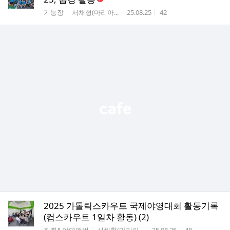
게시판명
작성자
작성시간
조회수
기능장
서채형(마리아...
25.08.25
42
2025 가톨릭스카우트 국제야영대회 활동기록
(컵스카우트 1일차 활동) (2)
게시판명
작성자
작성시간
조회수