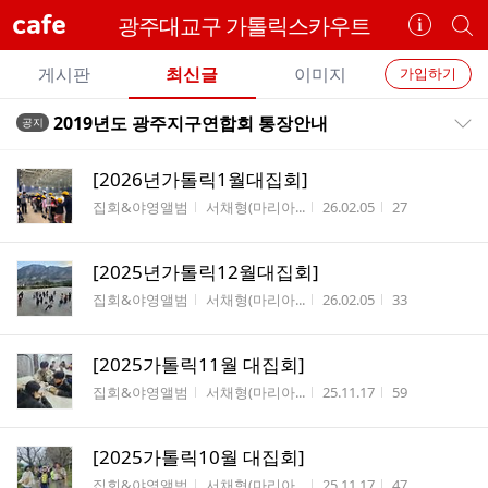
cafe
광주대교구 가톨릭스카우트
카
개
페
별
개
정
카
게시판
최신글
이미지
가입하기
보
별
페
전
전
보
검
2019년도 광주지구연합회 통장안내
공지
카
공지목록 펼치기/접기
체
기
색
체
페
글
글
[2026년가톨릭1월대집회]
리
메
게시판명
작성자
작성시간
조회수
집회&야영앨범
서채형(마리아...
26.02.05
27
스
뉴
트
[2025년가톨릭12월대집회]
게시판명
작성자
작성시간
조회수
집회&야영앨범
서채형(마리아...
26.02.05
33
[2025가톨릭11월 대집회]
게시판명
작성자
작성시간
조회수
집회&야영앨범
서채형(마리아...
25.11.17
59
[2025가톨릭10월 대집회]
게시판명
작성자
작성시간
조회수
집회&야영앨범
서채형(마리아...
25.11.17
47