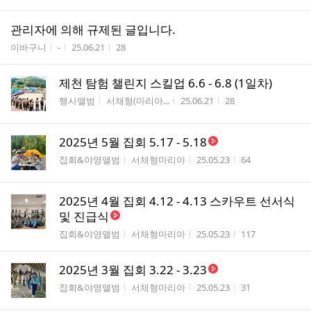
관리자에 의해 규제된 글입니다.
게시판명
작성자
작성시간
조회수
이바구니
-
25.06.21
28
제천 탐험 챌린지 스킬업 6.6 - 6.8 (1일차)
게시판명
작성자
작성시간
조회수
행사앨범
서채형(마리아...
25.06.21
28
2025년 5월 집회 5.17 - 5.18
게시판명
작성자
작성시간
조회수
집회&야영앨범
서채형마리아
25.05.23
64
2025년 4월 집회 4.12 - 4.13 스카우트 선서식
및 진급식
게시판명
작성자
작성시간
조회수
집회&야영앨범
서채형마리아
25.05.23
117
2025년 3월 집회 3.22 - 3.23
게시판명
작성자
작성시간
조회수
집회&야영앨범
서채형마리아
25.05.23
31