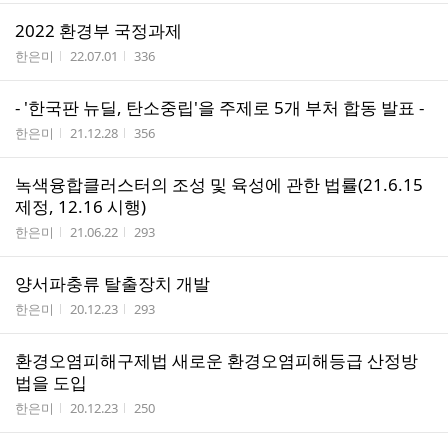
2022 환경부 국정과제
작성자
작성시간
조회수
한은미
22.07.01
336
- '한국판 뉴딜, 탄소중립'을 주제로 5개 부처 합동 발표 -
작성자
작성시간
조회수
한은미
21.12.28
356
녹색융합클러스터의 조성 및 육성에 관한 법률(21.6.15
제정, 12.16 시행)
작성자
작성시간
조회수
한은미
21.06.22
293
양서파충류 탈출장치 개발
작성자
작성시간
조회수
한은미
20.12.23
293
환경오염피해구제법 새로운 환경오염피해등급 산정방
법을 도입
작성자
작성시간
조회수
한은미
20.12.23
250