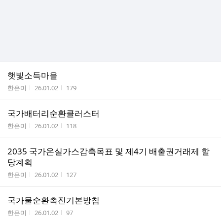
햇빛소득마을
작성자
작성시간
조회수
한은미
26.01.02
179
국가배터리순환클러스터
작성자
작성시간
조회수
한은미
26.01.02
118
2035 국가온실가스감축목표 및 제4기 배출권거래제 할
당계획
작성자
작성시간
조회수
한은미
26.01.02
127
국가물순환촉진기본방침
작성자
작성시간
조회수
한은미
26.01.02
97