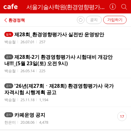
cafe
서울기술사학원(환경영향평가사)
카
개
페
별
정
카
공지
가입하기
환경정책
보
페
내
보
검
제28회_환경영향평가사 실전반 운영방안
필독
부
기
색
작성자
작성시간
조회수
백승철
26.07.01
257
리
스
제28회-2기 환경영향평가사 시험대비 개강안
트
공지
내!!!_(5월 23일(토) 오전 9시)
작성자
작성시간
조회수
백승철
26.05.14
225
'26년(제27회ㆍ제28회) 환경영향평가사 국가
공지
자격시험 시행계획 공고
작성자
작성시간
조회수
백승철
25.11.18
1,194
댓
카페운영 공지
공지
17
글
작성자
작성시간
조회수
한은미
20.08.06
4,478
수