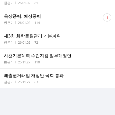
작성자
작성시간
조회수
한은미
26.01.02
81
댓
육상풍력, 해상풍력
1
글
작성자
작성시간
조회수
한은미
26.01.02
114
수
제3차 화학물질관리 기본계획
작성자
작성시간
조회수
한은미
26.01.02
72
하천기본계획 수립지침 일부개정안
작성자
작성시간
조회수
한은미
25.11.27
110
배출권거래법 개정안 국회 통과
작성자
작성시간
조회수
한은미
25.11.27
83