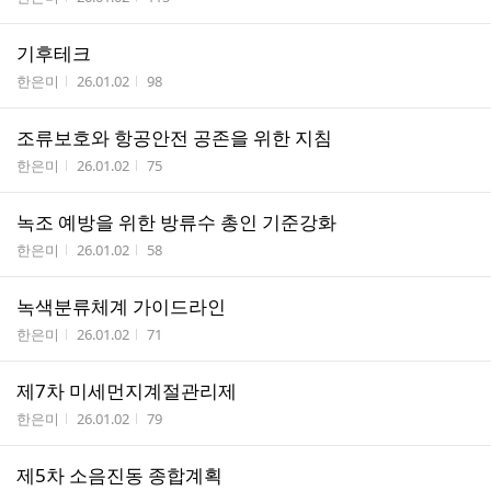
기후테크
작성자
작성시간
조회수
한은미
26.01.02
98
조류보호와 항공안전 공존을 위한 지침
작성자
작성시간
조회수
한은미
26.01.02
75
녹조 예방을 위한 방류수 총인 기준강화
작성자
작성시간
조회수
한은미
26.01.02
58
녹색분류체계 가이드라인
작성자
작성시간
조회수
한은미
26.01.02
71
제7차 미세먼지계절관리제
작성자
작성시간
조회수
한은미
26.01.02
79
제5차 소음진동 종합계획