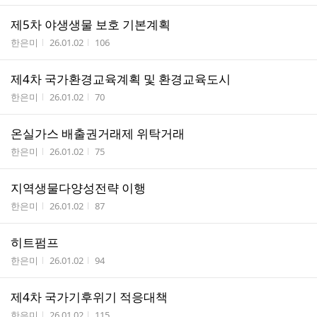
제5차 야생생물 보호 기본계획
작성자
작성시간
조회수
한은미
26.01.02
106
제4차 국가환경교육계획 및 환경교육도시
작성자
작성시간
조회수
한은미
26.01.02
70
온실가스 배출권거래제 위탁거래
작성자
작성시간
조회수
한은미
26.01.02
75
지역생물다양성전략 이행
작성자
작성시간
조회수
한은미
26.01.02
87
히트펌프
작성자
작성시간
조회수
한은미
26.01.02
94
제4차 국가기후위기 적응대책
작성자
작성시간
조회수
한은미
26.01.02
115