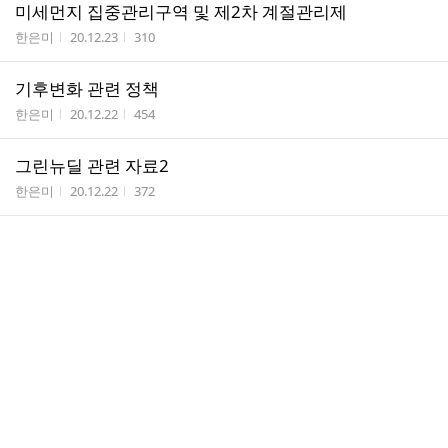
미세먼지 집중관리구역 및 제2차 계절관리제
작성자
작성시간
조회수
한은미
20.12.23
310
기후변화 관련 정책
작성자
작성시간
조회수
한은미
20.12.22
454
그린뉴딜 관련 자료2
작성자
작성시간
조회수
한은미
20.12.22
372
그린뉴딜관련 정책자료
작성자
작성시간
조회수
한은미
20.11.07
296
제3차 국가 기후변화 적응대책안 공청회 개최(9.28)
작성자
작성시간
조회수
한은미
20.10.29
195
14회 정책2_ 공유하천
작성자
작성시간
조회수
한은미
20.08.18
227