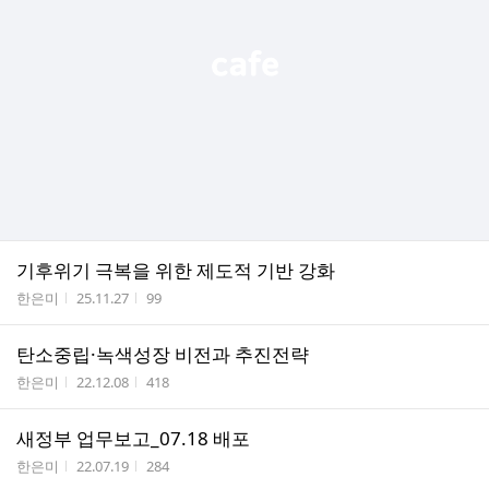
기후위기 극복을 위한 제도적 기반 강화
작성자
작성시간
조회수
한은미
25.11.27
99
탄소중립·녹색성장 비전과 추진전략
작성자
작성시간
조회수
한은미
22.12.08
418
새정부 업무보고_07.18 배포
작성자
작성시간
조회수
한은미
22.07.19
284