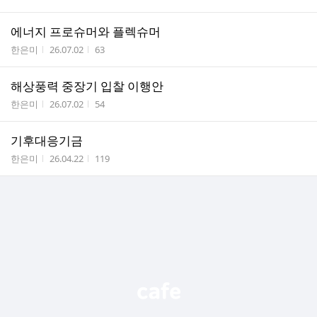
에너지 프로슈머와 플렉슈머
작성자
작성시간
조회수
한은미
26.07.02
63
해상풍력 중장기 입찰 이행안
작성자
작성시간
조회수
한은미
26.07.02
54
기후대응기금
작성자
작성시간
조회수
한은미
26.04.22
119