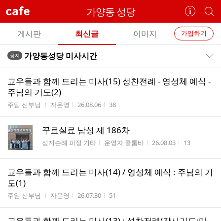
cafe
가양동 성당
카
개
페
별
개
정
카
게시판
최신글
이미지
가입하기
보
별
페
전
전
보
검
가양동성당 미사시간
공지
카
공지목록 펼치기/접기
체
기
색
체
페
글
글
교우들과 함께 드리는 미사(15) 성찬전례 - 영성체 예식 -
리
메
주님의 기도(2)
스
뉴
게시판명
작성자
작성시간
조회수
주임 신부님
자운영
26.08.06
38
트
꾸료실료 남성 제 186차
게시판명
작성자
작성시간
조회수
성지순례 피정 기타
운영자 콜룸바
26.08.03
13
교우들과 함께 드리는 미사(14) / 영성체 예식 : 주님의 기
도(1)
게시판명
작성자
작성시간
조회수
주임 신부님
자운영
26.07.30
51
교우들과 함께 드리는 미사(13) : 성찬전례(감사기도:마