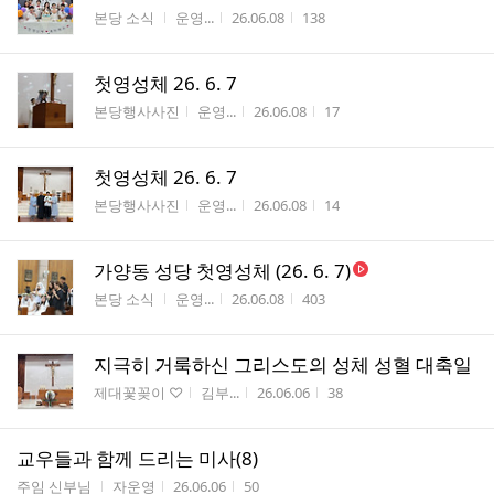
게시판명
작성자
작성시간
조회수
본당 소식
운영...
26.06.08
138
첫영성체 26. 6. 7
게시판명
작성자
작성시간
조회수
본당행사사진
운영...
26.06.08
17
첫영성체 26. 6. 7
게시판명
작성자
작성시간
조회수
본당행사사진
운영...
26.06.08
14
가양동 성당 첫영성체 (26. 6. 7)
게시판명
작성자
작성시간
조회수
본당 소식
운영...
26.06.08
403
지극히 거룩하신 그리스도의 성체 성혈 대축일
게시판명
작성자
작성시간
조회수
제대꽃꽂이 ♡
김부...
26.06.06
38
교우들과 함께 드리는 미사(8)
게시판명
작성자
작성시간
조회수
주임 신부님
자운영
26.06.06
50