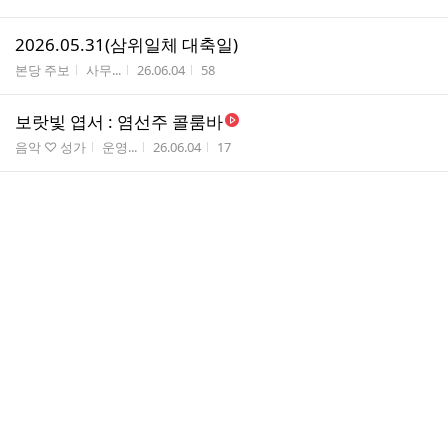
2026.05.31(삼위일체 대축일)
게시판명
작성자
작성시간
조회수
본당 주보
사무...
26.06.04
58
보랏빛 엽서 : 염선주 콜룸바
게시판명
작성자
작성시간
조회수
음악 ♡ 성가
운영...
26.06.04
17
성지순례 기금마련 청년 일일호프
게시판명
작성자
작성시간
조회수
청소년 (초,중,고) 방
운영...
26.06.01
20
대천성당 성모회분들과
게시판명
작성자
작성시간
조회수
포토 앨범
운영...
26.05.31
70
지극히 거룩하신 삼위일체 대축일
게시판명
작성자
작성시간
조회수
제대꽃꽂이 ♡
김부...
26.05.30
15
댓