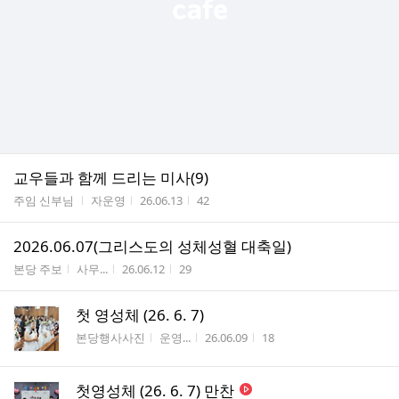
교우들과 함께 드리는 미사(9)
게시판명
작성자
작성시간
조회수
주임 신부님
자운영
26.06.13
42
2026.06.07(그리스도의 성체성혈 대축일)
게시판명
작성자
작성시간
조회수
본당 주보
사무...
26.06.12
29
첫 영성체 (26. 6. 7)
게시판명
작성자
작성시간
조회수
본당행사사진
운영...
26.06.09
18
첫영성체 (26. 6. 7) 만찬