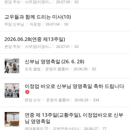
게시판명
작성자
작성시간
조회수
본당 주보
사무장(이영미...
26.07.09
62
교우들과 함께 드리는 미사(10)
게시판명
작성자
작성시간
조회수
주임 신부님
자운영
26.07.04
50
2026.06.28(연중 제13주일)
게시판명
작성자
작성시간
조회수
본당 주보
사무장(이영미...
26.07.01
62
신부님 영명축일 (26. 6. 28)
게시판명
작성자
작성시간
조회수
포토 앨범
운영자 콜룸바
26.06.30
82
이정업 바오로 신부님 영명축일 축하 드립니다
게시판명
작성자
작성시간
조회수
본당 소식
운영자 콜룸바
26.06.29
334
연중 제 13주일(교황주일), 이정업바오로 신부
님 영명축일
게시판명
작성자
작성시간
조회수
제대꽃꽂이 ♡
김부연유스티나
26.06.27
77