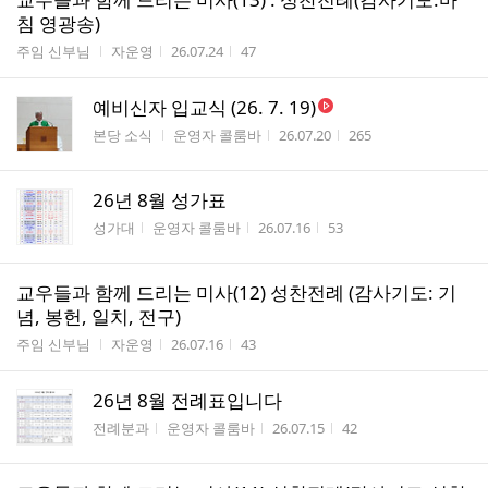
침 영광송)
게시판명
작성자
작성시간
조회수
주임 신부님
자운영
26.07.24
47
예비신자 입교식 (26. 7. 19)
게시판명
작성자
작성시간
조회수
본당 소식
운영자 콜룸바
26.07.20
265
26년 8월 성가표
게시판명
작성자
작성시간
조회수
성가대
운영자 콜룸바
26.07.16
53
교우들과 함께 드리는 미사(12) 성찬전례 (감사기도: 기
념, 봉헌, 일치, 전구)
게시판명
작성자
작성시간
조회수
주임 신부님
자운영
26.07.16
43
26년 8월 전례표입니다
게시판명
작성자
작성시간
조회수
전례분과
운영자 콜룸바
26.07.15
42