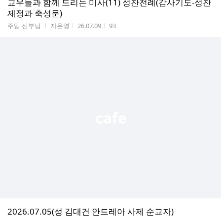
교우들과 함께 드리는 미사(11) 성찬전례(감사기도-성찬
제정과 축성문)
게시판명
작성자
작성시간
조회수
주임 신부님
자운영
26.07.09
93
2026.07.05(성 김대건 안드레아 사제 순교자)