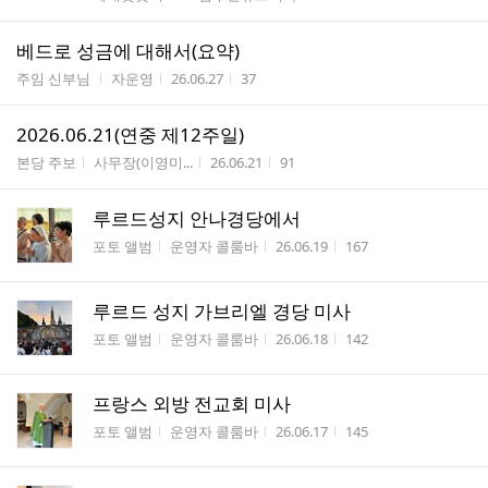
베드로 성금에 대해서(요약)
게시판명
작성자
작성시간
조회수
주임 신부님
자운영
26.06.27
37
2026.06.21(연중 제12주일)
게시판명
작성자
작성시간
조회수
본당 주보
사무장(이영미...
26.06.21
91
루르드성지 안나경당에서
게시판명
작성자
작성시간
조회수
포토 앨범
운영자 콜룸바
26.06.19
167
루르드 성지 가브리엘 경당 미사
게시판명
작성자
작성시간
조회수
포토 앨범
운영자 콜룸바
26.06.18
142
프랑스 외방 전교회 미사
게시판명
작성자
작성시간
조회수
포토 앨범
운영자 콜룸바
26.06.17
145