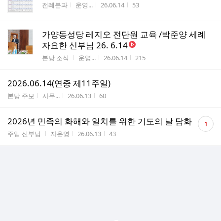
게시판명
작성자
작성시간
조회수
전례분과
운영...
26.06.14
53
가양동성당 레지오 전단원 교육 /박준양 세례
자요한 신부님 26. 6.14
게시판명
작성자
작성시간
조회수
본당 소식
운영...
26.06.14
215
2026.06.14(연중 제11주일)
게시판명
작성자
작성시간
조회수
본당 주보
사무...
26.06.13
60
댓
2026년 민족의 화해와 일치를 위한 기도의 날 담화
1
글
게시판명
작성자
작성시간
조회수
주임 신부님
자운영
26.06.13
43
수