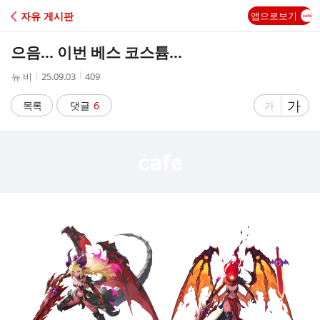
C
자유 게시판
앱으로보기
A
으음... 이번 베스 코스튬...
F
작
작
조
뉴 비
25.09.03
409
성
성
회
E
자
시
수
글
가
글
목록
댓글
6
가
간
자
자
크
크
기
기
크
작
게
게