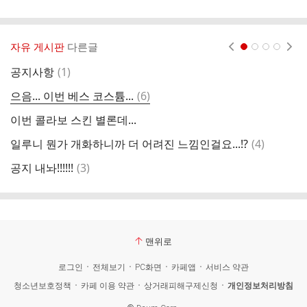
게
시
글
추
가
자유 게시판
다른글
현재페이지 1
2
3
4
기
능
댓
공지사항
(
1
)
열
글
기
댓
으음... 이번 베스 코스튬...
(
6
)
글
이번 콜라보 스킨 별론데...
협
댓
일루니 뭔가 개화하니까 더 어려진 느낌인걸요...!?
(
4
)
근
글
댓
공지 내놔!!!!!!
(
3
)
오
글
맨위로
로그인
전체보기
PC화면
카페앱
서비스 약관
청소년보호정책
카페 이용 약관
상거래피해구제신청
개인정보처리방침