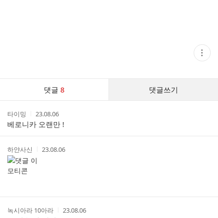
현
재
게
시
글
댓
추
댓글
8
댓글쓰기
글
가
기
댓
능
작
작
타이밍
23.08.06
글
열
성
성
베로니카 오랜만 !
기
리
자
시
스
간
트
작
작
하얀사신
23.08.06
성
성
자
시
간
작
작
녹시아라 10아라
23.08.06
성
성