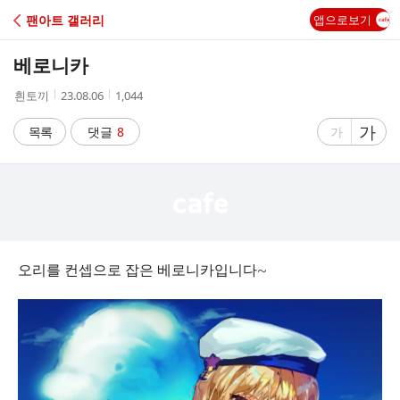
C
팬아트 갤러리
앱으로보기
A
베로니카
F
작
작
조
흰토끼
23.08.06
1,044
성
성
회
E
자
시
수
글
가
글
목록
댓글
8
가
간
자
자
크
크
기
기
크
작
게
게
오리를 컨셉으로 잡은 베로니카입니다~