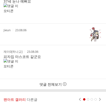
37세 눈나 예뻐요
자
시
간
작
작
Jieun
23.08.06
성
성
자
시
간
작
작
제이0[하나교]
23.08.06
성
성
피자집 마스코트 같군요
자
시
간
댓글 전체보기
팬아트 갤러리
다른글
현재페이지 1
2
3
4