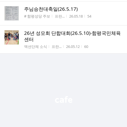
주님승천대축일(26.5.17)
게시판명
작성자
작성시간
조회수
# 함평성당 주보
프란...
26.05.18
54
26년 성모회 단합대회(26.5.10)-함평국민체육
센터
게시판명
작성자
작성시간
조회수
액션단체 소식
프란...
26.05.12
60