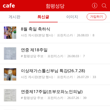
cafe
함평성당
카
개
페
별
개
정
카
게시판
최신글
이미지
가입하기
보
별
페
전
전
보
검
8월 축일 축하식
카
체
기
색
체
게시판명
작성자
작성시간
조회수
사진 게시판(본당 행사)
프란치스카
26.08.03
8
페
글
글
리
메
스
연중 제18주일
뉴
트
게시판명
작성자
작성시간
조회수
# 함평성당 주보
프란치스카
26.08.03
7
이상재가스톨신부님 특강(26.7.28)
게시판명
작성자
작성시간
조회수
사진 게시판(본당 행사)
프란치스카
26.07.29
33
연중제17주일(조부모와노인의날)
게시판명
작성자
작성시간
조회수
# 함평성당 주보
프란치스카
26.07.26
39