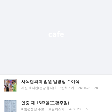
사목협의회 임원 임명장 수여식
게시판명
작성자
작성시간
조회수
사진 게시판(본당 행사)
프란치스카
26.06.28
28
연중 제 13주일(교황주일)
게시판명
작성자
작성시간
조회수
# 함평성당 주보
프란치스카
26.06.28
35