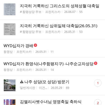
지극히 거룩하신 그리스도의 성체성혈 대축일
게시판명
작성자
작성시간
조회수
# 함평성당 주보
프란치스카
26.06.07
55
지극히 거룩하신 삼위일체 대축일(26.05.31)
게시판명
작성자
작성시간
조회수
# 함평성당 주보
프란치스카
26.05.31
53
WYD십자가 경배
게시판명
작성자
작성시간
조회수
동영상
프란치스카
26.05.31
11
WYD십자가 환영식(나주함평지구) -나주순교자성당
게시판명
작성자
작성시간
조회수
동영상
프란치스카
26.05.31
14
댓
⛪️ 나주 성당(모 성당) 방문기
1
글
게시판명
작성자
작성시간
조회수
일반게시판
이건...
26.05.29
69
수
댓
김엘리사벳수녀님 영명축일 축하식
2
글