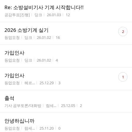
Re: 소방설비기사 기계 시작합니다!!
게시판명
작성자
작성시간
조회수
공감투표[진행]
딩크
26.01.03
12
댓
2026 소방기계 실기
2
글
게시판명
작성자
작성시간
조회수
등업요청
딩크
26.01.02
16
수
가입인사
게시판명
작성자
작성시간
조회수
등업요청
딩크
26.01.02
4
댓
가입인사
1
글
게시판명
작성자
작성시간
조회수
등업요청
헤르...
25.12.29
3
수
출석
게시판명
작성자
작성시간
조회수
기사 공부토론/대화방
람세...
25.12.05
2
안녕하십니까
게시판명
작성자
작성시간
조회수
등업요청
람세...
25.11.20
0