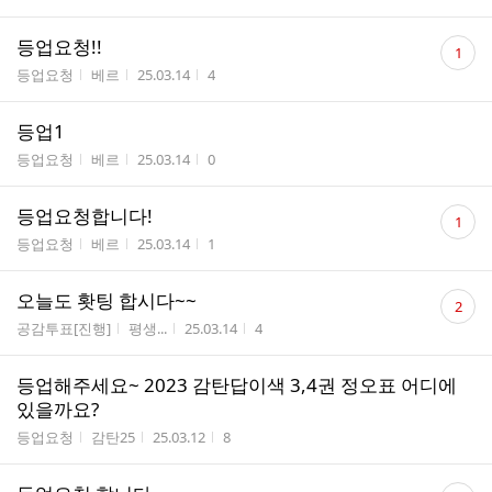
댓
등업요청!!
1
글
게시판명
작성자
작성시간
조회수
등업요청
베르
25.03.14
4
수
등업1
게시판명
작성자
작성시간
조회수
등업요청
베르
25.03.14
0
댓
등업요청합니다!
1
글
게시판명
작성자
작성시간
조회수
등업요청
베르
25.03.14
1
수
댓
오늘도 홧팅 합시다~~
2
글
게시판명
작성자
작성시간
조회수
공감투표[진행]
평생...
25.03.14
4
수
등업해주세요~ 2023 감탄답이색 3,4권 정오표 어디에
있을까요?
게시판명
작성자
작성시간
조회수
등업요청
감탄25
25.03.12
8
댓