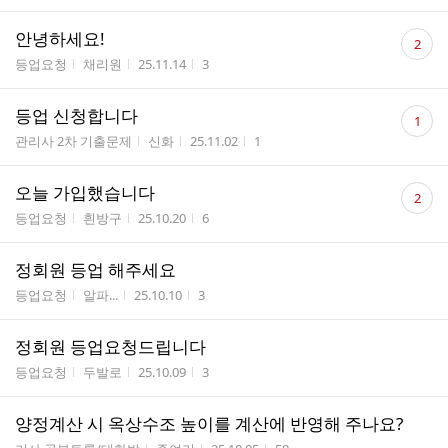
댓
안녕하세요!
2
글
게시판명
작성자
작성시간
조회수
등업요청
채리원
25.11.14
3
수
댓
등업 신청합니다
1
글
게시판명
작성자
작성시간
조회수
관리사 2차 기출문제
신화
25.11.02
1
수
댓
오늘 가입했습니다
2
글
게시판명
작성자
작성시간
조회수
등업요청
흰방구
25.10.20
6
수
정회원 등업 해주세요
게시판명
작성자
작성시간
조회수
등업요청
알파...
25.10.10
3
정회원 등업요청드립니다
게시판명
작성자
작성시간
조회수
등업요청
두발로
25.10.09
3
양정계산 시 옥상수조 높이를 계산에 반영해 주나요?