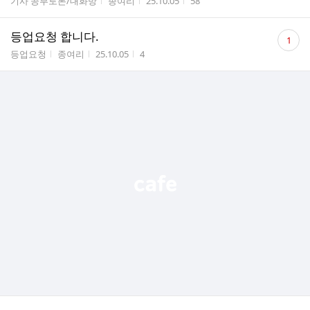
게시판명
작성자
작성시간
조회수
기사 공부토론/대화방
종여리
25.10.05
58
댓
등업요청 합니다.
1
글
게시판명
작성자
작성시간
조회수
등업요청
종여리
25.10.05
4
수