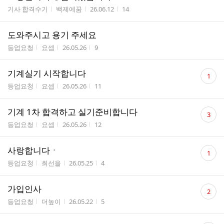
게시판명
작성자
작성시간
조회수
기사 합격수기
백제에꿈
26.06.12
14
도와주시고 용기 주세요
게시판명
작성자
작성시간
조회수
등업요청
요셉
26.05.26
9
댓
기계실기 시작합니다
1
글
게시판명
작성자
작성시간
조회수
등업요청
요셉
26.05.26
11
수
댓
기계 1차 합격하고 실기준비합니다
3
글
게시판명
작성자
작성시간
조회수
등업요청
요셉
26.05.26
12
수
댓
사랑합니다ㆍ
1
글
게시판명
작성자
작성시간
조회수
등업요청
최선을
26.05.25
4
수
댓
가입인사
2
글
게시판명
작성자
작성시간
조회수
등업요청
더높이
26.05.22
5
수
댓