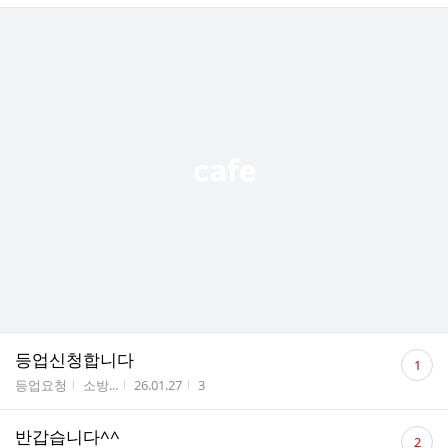
댓
등업신청합니다
1
글
게시판명
작성자
작성시간
조회수
등업요청
소방...
26.01.27
3
수
댓
반갑습니다^^
2