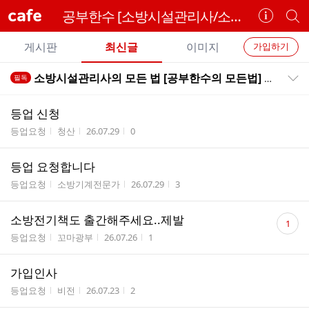
cafe
공부한수 [소방시설관리사/소방설비기사/소방설비산업기사]
카
개
페
별
개
정
카
게시판
최신글
이미지
가입하기
보
별
페
전
전
보
검
소방시설관리사의 모든 법 [공부한수의 모든법] 사이트 오픈 안내
필독
카
공지목록 펼치기/접기
체
기
색
체
페
글
글
등업 신청
리
메
게시판명
작성자
작성시간
조회수
등업요청
청산
26.07.29
0
스
뉴
트
등업 요청합니다
게시판명
작성자
작성시간
조회수
등업요청
소방기계전문가
26.07.29
3
댓
소방전기책도 출간해주세요..제발
1
글
게시판명
작성자
작성시간
조회수
등업요청
꼬마광부
26.07.26
1
수
가입인사
게시판명
작성자
작성시간
조회수
등업요청
비전
26.07.23
2