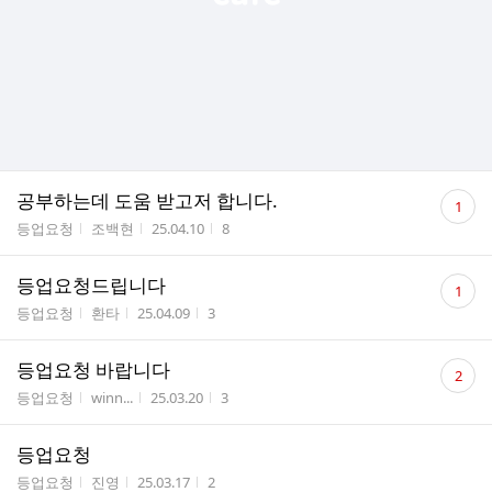
댓
공부하는데 도움 받고저 합니다.
1
글
게시판명
작성자
작성시간
조회수
등업요청
조백현
25.04.10
8
수
댓
등업요청드립니다
1
글
게시판명
작성자
작성시간
조회수
등업요청
환타
25.04.09
3
수
댓
등업요청 바랍니다
2
글
게시판명
작성자
작성시간
조회수
등업요청
winn...
25.03.20
3
수
등업요청
게시판명
작성자
작성시간
조회수
등업요청
진영
25.03.17
2