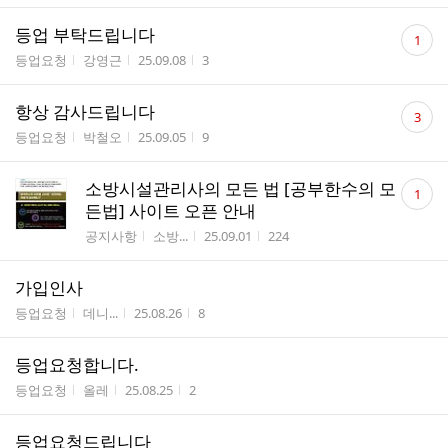
댓
등업 부탁드립니다
1
글
게시판명
작성자
작성시간
조회수
등업요청
강영근
25.09.08
3
수
댓
항상 감사드립니다
3
글
게시판명
작성자
작성시간
조회수
등업요청
박철오
25.09.05
9
수
댓
소방시설관리사의 모든 법 [공부한수의 모
1
글
든법] 사이트 오픈 안내
수
게시판명
작성자
작성시간
조회수
공지사항
소방...
25.09.01
224
가입인사
게시판명
작성자
작성시간
조회수
등업요청
데니...
25.08.26
8
등업요청합니다.
게시판명
작성자
작성시간
조회수
등업요청
올레
25.08.25
2
등업요청드립니다