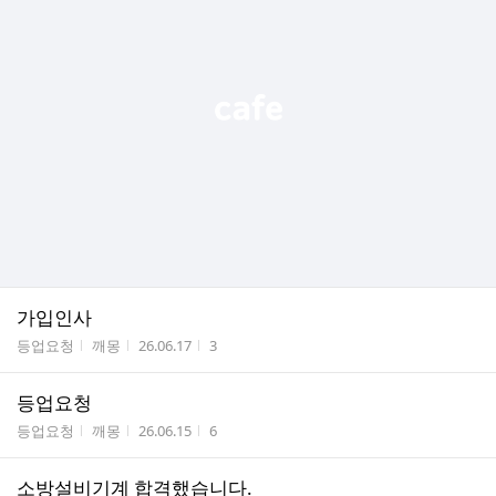
가입인사
게시판명
작성자
작성시간
조회수
등업요청
깨몽
26.06.17
3
등업요청
게시판명
작성자
작성시간
조회수
등업요청
깨몽
26.06.15
6
소방설비기계 합격했습니다.