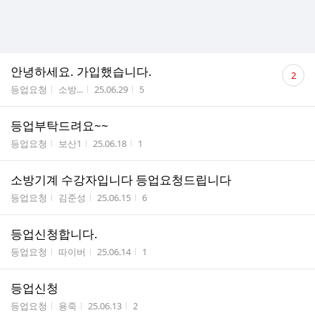
댓
안녕하세요. 가입했습니다.
2
글
게시판명
작성자
작성시간
조회수
등업요청
소방...
25.06.29
5
수
등업부탁드려요~~
게시판명
작성자
작성시간
조회수
등업요청
보산1
25.06.18
1
소방기계 수강자입니다 등업요청드립니다
게시판명
작성자
작성시간
조회수
등업요청
김준성
25.06.15
6
등업신청합니다.
게시판명
작성자
작성시간
조회수
등업요청
따이버
25.06.14
1
등업신청
게시판명
작성자
작성시간
조회수
등업요청
용죽
25.06.13
2