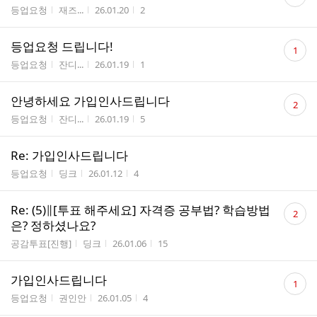
글
게시판명
작성자
작성시간
조회수
등업요청
재즈...
26.01.20
2
수
댓
등업요청 드립니다!
1
글
게시판명
작성자
작성시간
조회수
등업요청
잔디...
26.01.19
1
수
댓
안녕하세요 가입인사드립니다
2
글
게시판명
작성자
작성시간
조회수
등업요청
잔디...
26.01.19
5
수
Re: 가입인사드립니다
게시판명
작성자
작성시간
조회수
등업요청
딩크
26.01.12
4
댓
Re: (5)∥[투표 해주세요] 자격증 공부법? 학습방법
2
글
은? 정하셨나요?
수
게시판명
작성자
작성시간
조회수
공감투표[진행]
딩크
26.01.06
15
댓
가입인사드립니다
1
글
게시판명
작성자
작성시간
조회수
등업요청
권인안
26.01.05
4
수