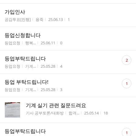
가입인사
게시판명
작성자
작성시간
조회수
공감투표[진행]
용죽
25.06.13
1
등업신청합니다
게시판명
작성자
작성시간
조회수
등업요청
행복...
25.06.11
0
댓
등업부탁드립니다
2
글
게시판명
작성자
작성시간
조회수
등업요청
기계...
25.05.28
4
수
댓
등업 부탁드립니다!
1
글
게시판명
작성자
작성시간
조회수
등업요청
기계...
25.05.28
3
수
기계 실기 관련 질문드려요
게시판명
작성자
작성시간
조회수
기사 공부토론/대화방
합격...
25.05.14
18
댓
등업부탁드립니다
1
글