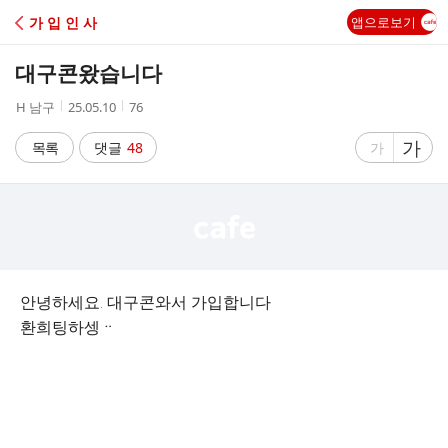
C
가 입 인 사
앱으로보기
A
대구콘왔습니다
F
작
작
조
H 남구
25.05.10
76
성
성
회
E
자
시
수
글
가
글
목록
댓글
48
가
간
자
자
크
크
기
기
크
작
게
게
안녕하세요. 대구콘와서 가입합니다
환희팅하셍ᆢ