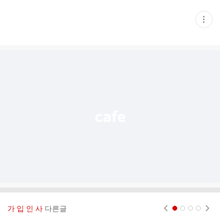
현
재
게
시
글
추
가
기
능
열
기
가 입 인 사
다른글
현재페이지 1
2
3
4