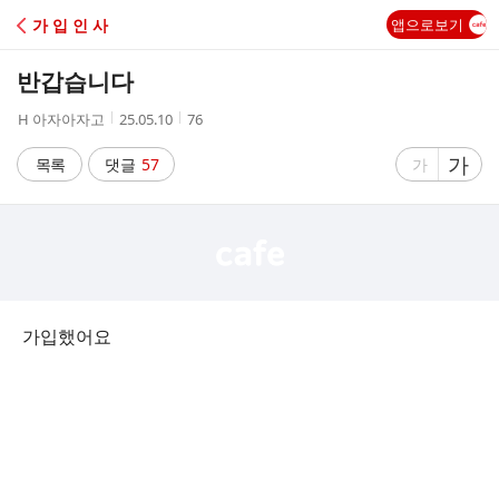
C
가 입 인 사
앱으로보기
A
반갑습니다
F
작
작
조
H 아자아자고
25.05.10
76
성
성
회
E
자
시
수
글
가
글
목록
댓글
57
가
간
자
자
크
크
기
기
크
작
게
게
가입했어요