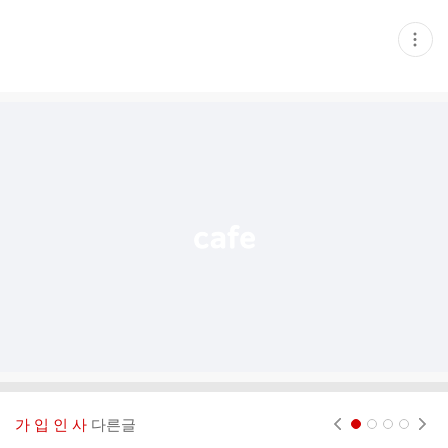
현
재
게
시
글
추
가
기
능
열
기
가 입 인 사
다른글
현재페이지 1
2
3
4