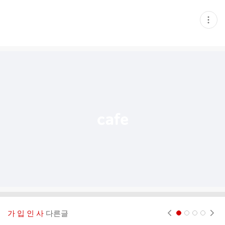
현
재
게
시
글
추
가
기
능
열
기
가 입 인 사
다른글
현재페이지 1
2
3
4