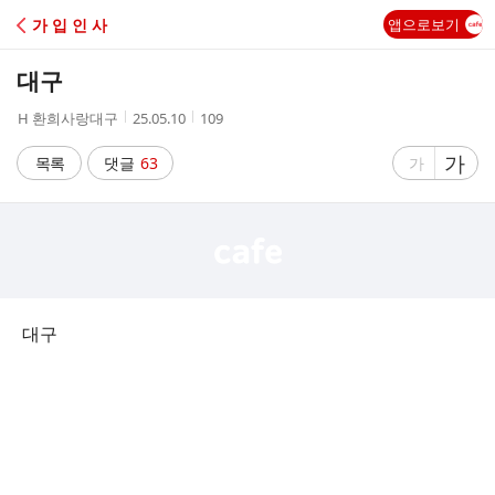
C
가 입 인 사
앱으로보기
A
대구
F
작
작
조
H 환희사랑대구
25.05.10
109
성
성
회
E
자
시
수
글
가
글
목록
댓글
63
가
간
자
자
크
크
기
기
크
작
게
게
대구