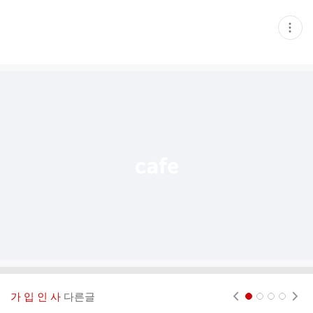
현
재
게
시
글
추
가
기
능
열
기
가 입 인 사
다른글
현재페이지 1
2
3
4