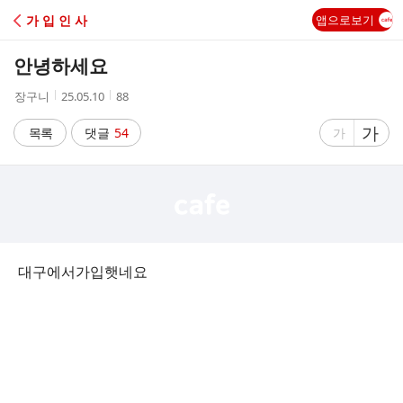
C
가 입 인 사
앱으로보기
A
안녕하세요
F
작
작
조
장구니
25.05.10
88
성
성
회
E
자
시
수
글
가
글
목록
댓글
54
가
간
자
자
크
크
기
기
크
작
게
게
대구에서가입햇네요