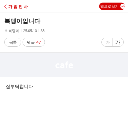
C
가 입 인 사
앱으로보기
A
복뎅이입니다
F
작
작
조
H 복뎅이
25.05.10
85
성
성
회
E
자
시
수
글
가
글
목록
댓글
47
가
간
자
자
크
크
기
기
크
작
게
게
잘부탁합니다