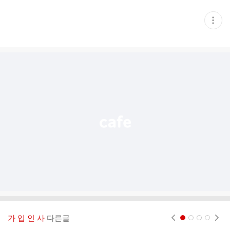
현
재
게
시
글
추
가
기
능
열
기
가 입 인 사
다른글
현재페이지 1
2
3
4