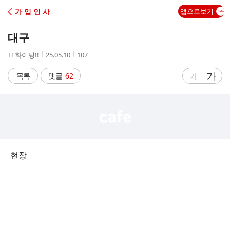
C
가 입 인 사
앱으로보기
A
대구
F
작
작
조
H 화이팅!!
25.05.10
107
성
성
회
E
자
시
수
글
가
글
목록
댓글
62
가
간
자
자
크
크
기
기
크
작
게
게
현장