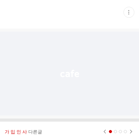
현
재
게
시
글
추
가
기
능
열
기
가 입 인 사
다른글
현재페이지 1
2
3
4