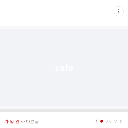
현
재
게
시
글
추
가
기
능
열
기
가 입 인 사
다른글
현재페이지 1
2
3
4