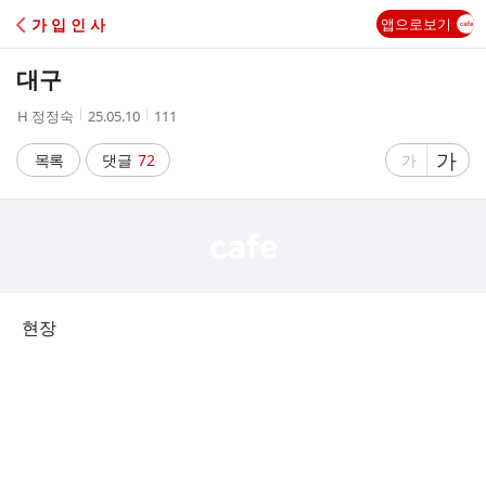
C
가 입 인 사
앱으로보기
A
대구
F
작
작
조
H 정정숙
25.05.10
111
성
성
회
E
자
시
수
글
가
글
목록
댓글
72
가
간
자
자
크
크
기
기
크
작
게
게
현장