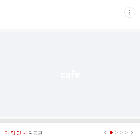
현
재
게
시
글
추
가
기
능
열
기
가 입 인 사
다른글
현재페이지 1
2
3
4