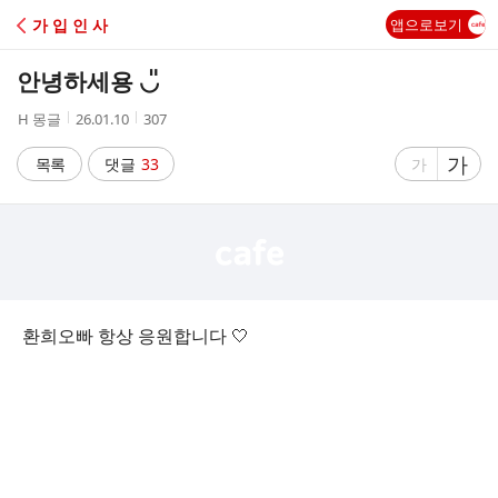
C
가 입 인 사
앱으로보기
A
안녕하세용 ◡̎
F
작
작
조
H 몽글
26.01.10
307
성
성
회
E
자
시
수
글
가
글
목록
댓글
33
가
간
자
자
크
크
기
기
크
작
게
게
환희오빠 항상 응원합니다 🤍