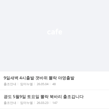
9일새벽 4시출발 갯바위 뽈락 야영출발
게시판명
작성자
작성시간
조회수
출조안내
임마누엘
26.05.04
48
광도 5월9일 토요일 뽈락 북바리 출조갑니다
게시판명
작성자
작성시간
조회수
출조안내
임마누엘
26.03.23
147