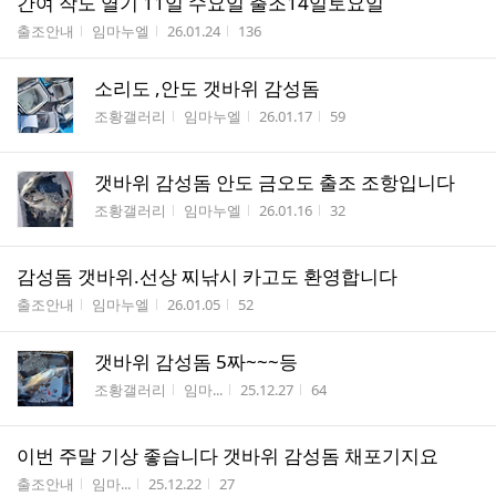
간여 작도 열기 11일 수요일 출조14일토요일
게시판명
작성자
작성시간
조회수
출조안내
임마누엘
26.01.24
136
소리도 ,안도 갯바위 감성돔
게시판명
작성자
작성시간
조회수
조황갤러리
임마누엘
26.01.17
59
갯바위 감성돔 안도 금오도 출조 조항입니다
게시판명
작성자
작성시간
조회수
조황갤러리
임마누엘
26.01.16
32
감성돔 갯바위.선상 찌낚시 카고도 환영합니다
게시판명
작성자
작성시간
조회수
출조안내
임마누엘
26.01.05
52
갯바위 감성돔 5짜~~~등
게시판명
작성자
작성시간
조회수
조황갤러리
임마...
25.12.27
64
이번 주말 기상 좋습니다 갯바위 감성돔 채포기지요
게시판명
작성자
작성시간
조회수
출조안내
임마...
25.12.22
27