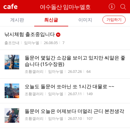
cafe
여수돌산 임마누엘호
카
개
페
별
개
정
카
게시판
최신글
이미지
가입하기
보
별
페
전
전
보
검
낚시체험 출조중입니다
카
체
기
색
체
게시판명
작성자
작성시간
조회수
출조안내
임마누엘
26.08.05
7
페
글
글
리
메
스
돌문어 몇일간 소강을 보이고 있지만 씨알은 좋
뉴
습니다 (15수장원)
트
게시판명
작성자
작성시간
조회수
조황갤러리
임마누엘
26.07.26
64
오늘도 돌문어 쏘아닌 쏘 1시간 대물로 ~~
게시판명
작성자
작성시간
조회수
조황갤러리
임마누엘
26.07.11
149
돌문어 오늘은 어제보다 더멀리 근디 본전생각
게시판명
작성자
작성시간
조회수
조황갤러리
임마누엘
26.07.10
107