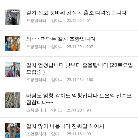
갈치 접고 갯바위 감성돔 출조 다녀왔습니다
게시판명
작성자
작성시간
조회수
조황갤러리
임마...
25.12.20
61
와~~~퍼담는 갈치 조항입니다
게시판명
작성자
작성시간
조회수
조황갤러리
임마...
25.11.29
207
갈치 엄청납니다 낮부터 줄을탑니다 (29토요일
모집중 )
게시판명
작성자
작성시간
조회수
조황갤러리
임마...
25.11.23
160
바람도 엄청 갈치도 엄청입니다 토요일 선수모
집합니다~~
게시판명
작성자
작성시간
조회수
조황갤러리
임마...
25.11.20
94
갈치 많이 나옵니다 잔씨알 섞여서
게시판명
작성자
작성시간
조회수
조황갤러리
임마...
25.11.16
93