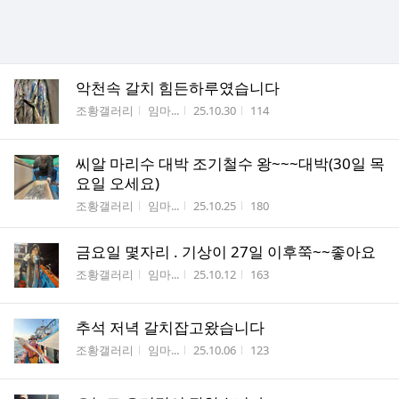
악천속 갈치 힘든하루였습니다
게시판명
작성자
작성시간
조회수
조황갤러리
임마...
25.10.30
114
씨알 마리수 대박 조기철수 왕~~~대박(30일 목
요일 오세요)
게시판명
작성자
작성시간
조회수
조황갤러리
임마...
25.10.25
180
금요일 몇자리 . 기상이 27일 이후쭉~~좋아요
게시판명
작성자
작성시간
조회수
조황갤러리
임마...
25.10.12
163
추석 저녁 갈치잡고왔습니다
게시판명
작성자
작성시간
조회수
조황갤러리
임마...
25.10.06
123