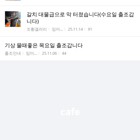
갈치 대물급으로 막 터졌습니다(수요일 출조갑
니다)
게시판명
작성자
작성시간
조회수
조황갤러리
임마...
25.11.14
91
기상 물때좋은 목요일 출조갑니다
게시판명
작성자
작성시간
조회수
출조안내
임마...
25.11.06
44