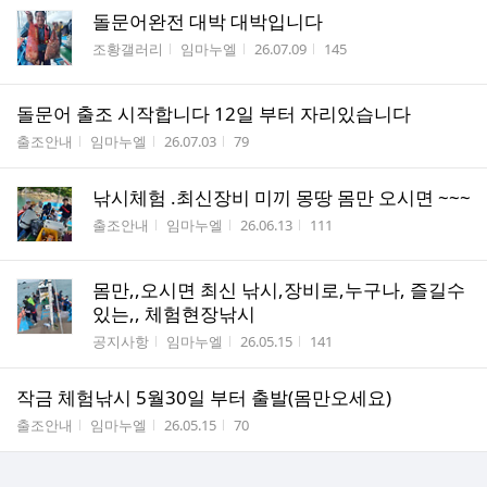
돌문어완전 대박 대박입니다
게시판명
작성자
작성시간
조회수
조황갤러리
임마누엘
26.07.09
145
돌문어 출조 시작합니다 12일 부터 자리있습니다
게시판명
작성자
작성시간
조회수
출조안내
임마누엘
26.07.03
79
낚시체험 .최신장비 미끼 몽땅 몸만 오시면 ~~~
게시판명
작성자
작성시간
조회수
출조안내
임마누엘
26.06.13
111
몸만,,오시면 최신 낚시,장비로,누구나, 즐길수
있는,, 체험현장낚시
게시판명
작성자
작성시간
조회수
공지사항
임마누엘
26.05.15
141
작금 체험낚시 5월30일 부터 출발(몸만오세요)
게시판명
작성자
작성시간
조회수
출조안내
임마누엘
26.05.15
70