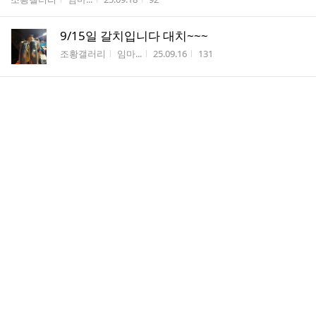
9/15일 갈치입니다 대치~~~
게시판명
작성자
작성시간
조회수
조황갤러리
임마...
25.09.16
131
오늘도 갈치잡고왔습니다기상 (악하 몇일 푹쉬
고 갑시다~~~~)
게시판명
작성자
작성시간
조회수
조황갤러리
임마...
25.09.06
175
갈치동풍이 넘심해서인지~토요일 급몇자리있
습니다
게시판명
작성자
작성시간
조회수
조황갤러리
임마...
25.09.04
103
이렇게 나오는갈치을 ~~~얼른오세요
게시판명
작성자
작성시간
조회수
조황갤러리
임마...
25.09.03
97
와~~언제까지 퍼물근데 오늘도 만땅 조항 (미
리연락요망 )