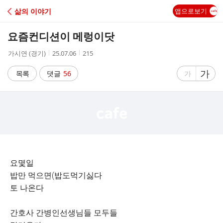
C
삶의 이야기
앱으로보기
A
요즘컨디션이 메렁이닷
F
작
작
조
가시연 (경기)
25.07.06
215
성
성
회
E
자
시
수
글
가
글
목록
댓글
56
가
간
자
자
크
크
기
기
크
작
게
게
요몇일
밥만 먹으면(밥도먹기싫다
토 나온다
간호사 간병인선생님들 모두들