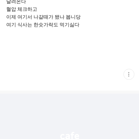
달려온다
혈압 체크하고
이제 여기서 나갈때가 됐나 봅니당
여기 식사는 한숫가락도 먹기싫다
현
재
게
시
글
추
가
기
능
열
기