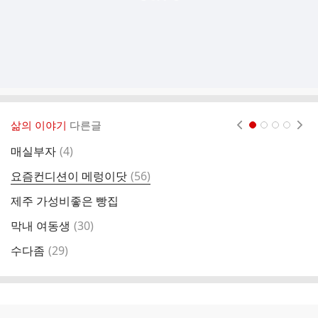
삶의 이야기
다른글
현재페이지 1
2
3
4
댓
매실부자
(
4
)
글
댓
요즘컨디션이 메렁이닷
(
56
)
이
글
제주 가성비좋은 빵집
엄
댓
막내 여동생
(
30
)
글
댓
수다좀
(
29
)
운
글