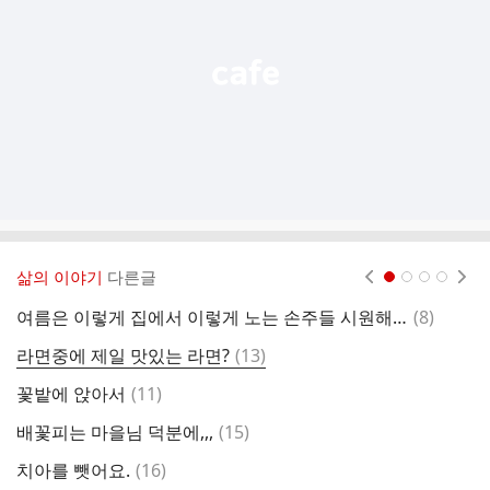
열
기
삶의 이야기
다른글
현재페이지 1
2
3
4
댓
여름은 이렇게 집에서 이렇게 노는 손주들 시원해보이지요
(
8
)
남
글
댓
라면중에 제일 맛있는 라면?
(
13
)
글
댓
꽃밭에 앉아서
(
11
)
일
글
댓
배꽃피는 마을님 덕분에,,,
(
15
)
제
글
댓
치아를 뺏어요.
(
16
)
이
글