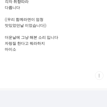
각자 취향따라
다릅니다
((우리 함께라면이 엄청
맛있었던날 이었습니다))
더운날에 그냥 해본 소리 입니다
자랑질 한다고 뭐라하지
마이소
현
재
게
시
글
추
가
기
능