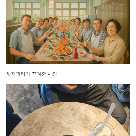
쳇지피티가 꾸며준 사진