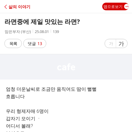
C
삶의 이야기
앱으로보기
A
라면중에 제일 맛있는 라면?
F
작
작
조
맘은부자 (부산)
25.08.01
139
성
성
회
E
자
시
수
글
가
글
목록
댓글
13
가
간
자
자
크
크
기
기
크
작
게
게
엄청 더운날씨로 조금만 움직여도 땀이 뻘뻘
흐릅니다
우리 형제자매 6명이
갑자기 모이기 ㆍ
어디서 볼래?