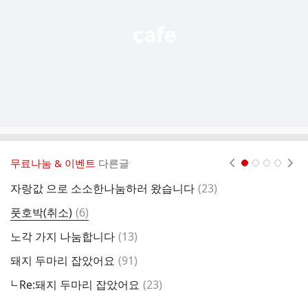
기
무료나눔 & 이벤트
다른글
현재페이지 1
2
3
4
댓
자랑값 으로 소소한나눔하러 왔습니다
(
23
)
글
댓
풋호박(취소)
(
6
)
마
글
댓
노각 가지 나눔합니다
(
13
)
노
글
댓
돼지 두마리 잡았어요
(
91
)
가
글
댓
Re:돼지 두마리 잡았어요
(
23
)
글