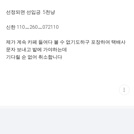
선정되면 선입긍. 5천냥
신한 110ㅡ260ㅡ072110
제가 계속 카페 들여다 볼 수 없기도하구 포장하여 택배사
문자 보내고 밭에 가야하는데
기다릴 순 없어 취소합니다
현
재
게
시
글
추
가
기
능
열