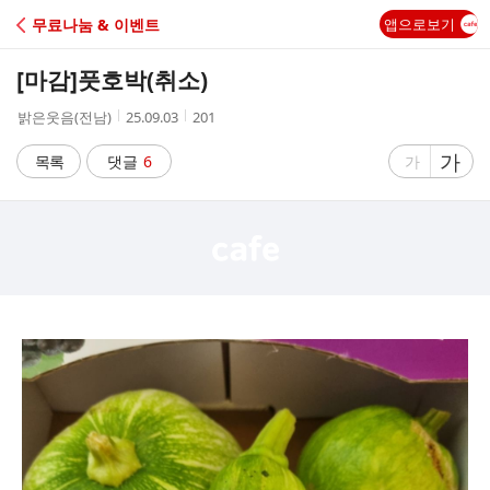
C
무료나눔 & 이벤트
앱으로보기
A
[마감]
풋호박(취소)
F
작
작
조
밝은웃음(전남)
25.09.03
201
성
성
회
E
자
시
수
글
가
글
목록
댓글
6
가
간
자
자
크
크
기
기
크
작
게
게