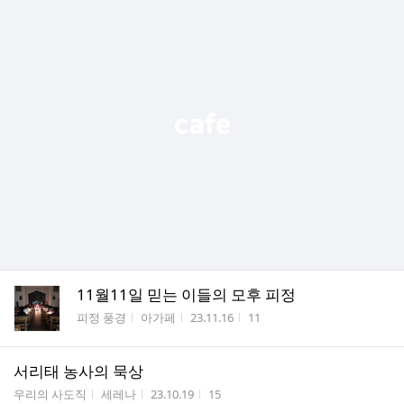
11월11일 믿는 이들의 모후 피정
게시판명
작성자
작성시간
조회수
피정 풍경
아가페
23.11.16
11
서리태 농사의 묵상
게시판명
작성자
작성시간
조회수
우리의 사도직
세레나
23.10.19
15