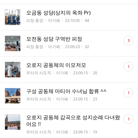
오금동 성당(상지의 옥좌 Pr)
게시판명
작성자
작성시간
조회수
피정 풍경
아가페
23.10.05
44
댓
모전동 성당 구역반 피정
3
글
게시판명
작성자
작성시간
조회수
피정 풍경
아가페
23.09.23
32
수
댓
오로지 공동체의 이모저모
1
글
게시판명
작성자
작성시간
조회수
우리의 사도직
아가페
23.09.15
20
수
댓
구성 공동체 마티아 수녀님 합류 ^^
1
글
게시판명
작성자
작성시간
조회수
우리의 사도직
아가페
23.09.15
23
수
댓
오로지 공동체 감곡으로 성지순례 다녀왔
1
글
어요 !!
수
게시판명
작성자
작성시간
조회수
우리의 사도직
아가페
23.09.15
19