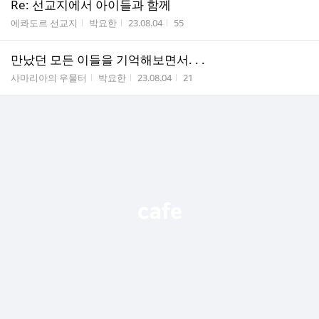
Re: 선교지에서 아이들과 함께
게시판명
작성자
작성시간
조회수
에콰도르 선교지
박요한
23.08.04
55
만났던 모든 이들을 기억해보면서. . .
게시판명
작성자
작성시간
조회수
사마리아의 우물터
박요한
23.08.04
21