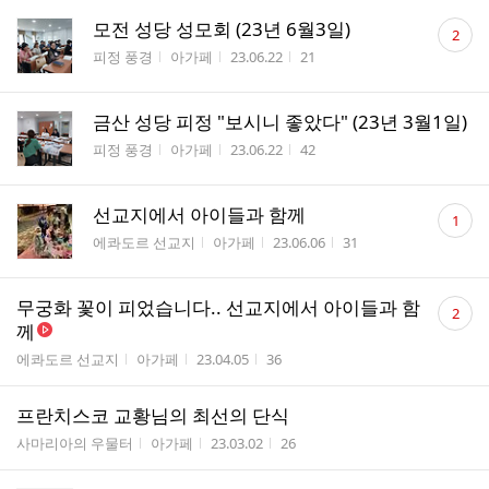
댓
모전 성당 성모회 (23년 6월3일)
2
글
게시판명
작성자
작성시간
조회수
피정 풍경
아가페
23.06.22
21
수
금산 성당 피정 "보시니 좋았다" (23년 3월1일)
게시판명
작성자
작성시간
조회수
피정 풍경
아가페
23.06.22
42
댓
선교지에서 아이들과 함께
1
글
게시판명
작성자
작성시간
조회수
에콰도르 선교지
아가페
23.06.06
31
수
댓
무궁화 꽃이 피었습니다.. 선교지에서 아이들과 함
2
글
께
수
게시판명
작성자
작성시간
조회수
에콰도르 선교지
아가페
23.04.05
36
프란치스코 교황님의 최선의 단식
게시판명
작성자
작성시간
조회수
사마리아의 우물터
아가페
23.03.02
26