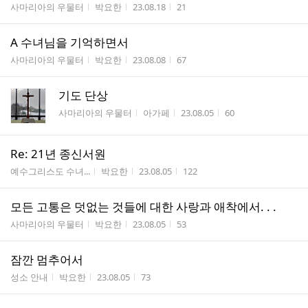
게시판명
작성자
작성시간
조회수
사마리아의 우물터
박요한
23.08.18
21
A 수녀님을 기억하면서
게시판명
작성자
작성시간
조회수
사마리아의 우물터
박요한
23.08.08
67
기도 단상
게시판명
작성자
작성시간
조회수
사마리아의 우물터
아가페
23.08.05
60
Re: 21년 종신서원
게시판명
작성자
작성시간
조회수
예수그리스도 수녀...
박요한
23.08.05
122
모든 고통은 덧없는 것들에 대한 사랑과 애착에서. . .
게시판명
작성자
작성시간
조회수
사마리아의 우물터
박요한
23.08.05
53
잠깐 멈추어서
게시판명
작성자
작성시간
조회수
성소 안내
박요한
23.08.05
73