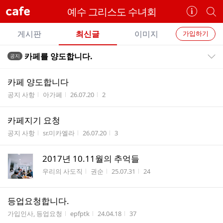
cafe
예수 그리스도 수녀회
카
개
페
별
개
정
카
게시판
최신글
이미지
가입하기
보
별
페
전
전
보
검
카페를 양도합니다.
공지
카
공지목록 펼치기/접기
체
기
색
체
페
글
글
카페 양도합니다
리
메
게시판명
작성자
작성시간
조회수
공지 사항
아가페
26.07.20
2
스
뉴
트
카페지기 요청
게시판명
작성자
작성시간
조회수
공지 사항
sr.미카엘라
26.07.20
3
2017년 10.11월의 추억들
게시판명
작성자
작성시간
조회수
우리의 사도직
권순
25.07.31
24
등업요청합니다.
게시판명
작성자
작성시간
조회수
가입인사, 등업요청
epfptk
24.04.18
37