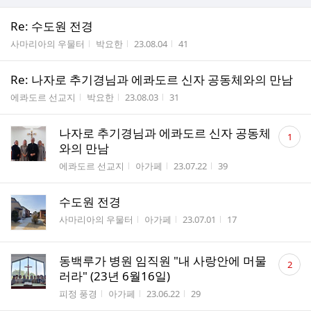
Re: 수도원 전경
게시판명
작성자
작성시간
조회수
사마리아의 우물터
박요한
23.08.04
41
Re: 나자로 추기경님과 에콰도르 신자 공동체와의 만남
게시판명
작성자
작성시간
조회수
에콰도르 선교지
박요한
23.08.03
31
댓
나자로 추기경님과 에콰도르 신자 공동체
1
글
와의 만남
수
게시판명
작성자
작성시간
조회수
에콰도르 선교지
아가페
23.07.22
39
수도원 전경
게시판명
작성자
작성시간
조회수
사마리아의 우물터
아가페
23.07.01
17
댓
동백루가 병원 임직원 "내 사랑안에 머물
2
글
러라" (23년 6월16일)
수
게시판명
작성자
작성시간
조회수
피정 풍경
아가페
23.06.22
29