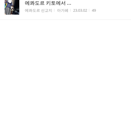
에콰도르 키토에서 ...
게시판명
작성자
작성시간
조회수
에콰도르 선교지
아가페
23.03.02
49
댓
기쁘고도 기쁜 소식
1
글
게시판명
작성자
작성시간
조회수
에콰도르 선교지
아가페
23.02.03
39
수
21년 종신서원
게시판명
작성자
작성시간
조회수
예수그리스도 수녀...
아가페
23.01.05
66
제니퍼 수녀 첫서원
게시판명
작성자
작성시간
조회수
예수그리스도 수녀...
아가페
23.01.05
57
6차 총회 선언서
게시판명
작성자
작성시간
조회수
예수그리스도 수녀...
아가페
23.01.05
17
제6차 임시총회에서 선출된 본원장 이정숙 엠마수녀