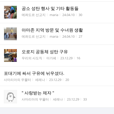
공소 성탄 행사 및 기타 활동들
게시판명
작성자
작성시간
조회수
에콰도르 선교지
maria
24.04.10
30
아마존 지역 방문 및 수녀원 생활
게시판명
작성자
작성시간
조회수
에콰도르 선교지
maria
24.04.10
27
오로지 공동체 성탄 구유
게시판명
작성자
작성시간
조회수
우리의 사도직
아가페
23.12.29
16
포대기에 싸서 구유에 뉘우셨다.
게시판명
작성자
작성시간
조회수
사마리아의 우물터
세레나
23.12.29
20
" 사랑받는 제자 "
게시판명
작성자
작성시간
조회수
사마리아의 우물터
세레나
23.12.29
33