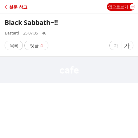
C
설문 창고
앱으로보기
A
Black Sabbath~!!
F
작
작
조
Bastard
25.07.05
46
성
성
회
E
자
시
수
글
가
글
목록
댓글
4
가
간
자
자
크
크
기
기
크
작
게
게