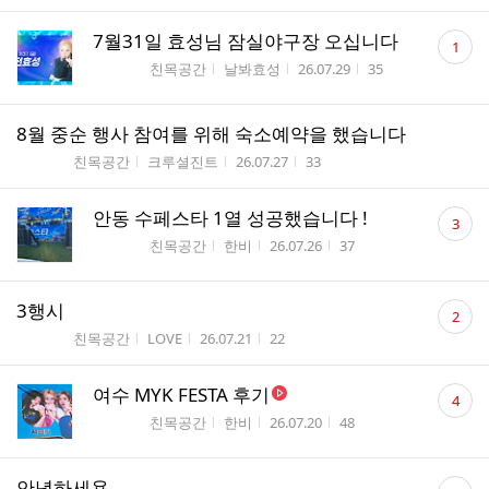
댓
7월31일 효성님 잠실야구장 오십니다
1
글
게시판명
작성자
작성시간
조회수
친목공간
날봐효성
26.07.29
35
수
8월 중순 행사 참여를 위해 숙소예약을 했습니다
게시판명
작성자
작성시간
조회수
친목공간
크루셜진트
26.07.27
33
댓
안동 수페스타 1열 성공했습니다 !
3
글
게시판명
작성자
작성시간
조회수
친목공간
한비
26.07.26
37
수
댓
3행시
2
글
게시판명
작성자
작성시간
조회수
친목공간
LOVE
26.07.21
22
수
댓
여수 MYK FESTA 후기
4
글
게시판명
작성자
작성시간
조회수
친목공간
한비
26.07.20
48
수
댓
안녕하세용