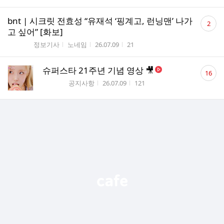
댓
bnt | 시크릿 전효성 “유재석 ‘핑계고, 런닝맨’ 나가
2
글
고 싶어” [화보]
수
게시판명
작성자
작성시간
조회수
정보기사
노네임
26.07.09
21
댓
슈퍼스타 21주년 기념 영상 🎥
16
글
게시판명
작성시간
조회수
공지사항
26.07.09
121
수