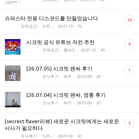
댓
슈퍼스타 전용 디스코드를 만들었습니다
10
글
게시판명
작성자
작성시간
조회수
친목공간
크루...
26.07.13
72
수
댓
시크릿 공식 유튜브 자컨 추천
6
글
게시판명
작성자
작성시간
조회수
친목공간
횻버드
26.07.10
45
수
댓
[26.07.05] 시크릿 팬싸 후기
1
글
게시판명
작성자
작성시간
조회수
모닛후기
쩌우
26.07.09
45
수
[26.07.04] 시크릿 팬싸, 영통 후기
게시판명
작성자
작성시간
조회수
모닛후기
쩌우
26.07.09
27
댓
[secrect flaver리뷰] 새로운 시크릿에게는 새로운
5
글
서사가 필요하다
수
게시판명
작성자
작성시간
조회수
모닛후기
크루...
26.07.09
41