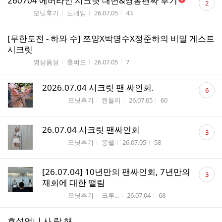
260704 에버라인 시크릿 대면&영통팬싸 후기
2
글
게시판명
작성자
작성시간
조회수
모닛후기
노네임
26.07.05
43
수
[무한도전 - 하와 수] 쯔양X박명수X정준하의 비밀 게스트
시크릿
게시판명
작성자
작성시간
조회수
영상음성
횻버드
26.07.05
7
댓
2026.07.04 시크릿 팬 싸인회.
6
글
게시판명
작성자
작성시간
조회수
모닛후기
캔들리
26.07.05
60
수
댓
26.07.04 시크릿 팬싸인회
3
글
게시판명
작성자
작성시간
조회수
모닛후기
몽쉘
26.07.05
58
수
댓
[26.07.04] 10년만의 팬싸인회, 7년만의
3
글
재회에 대한 떨림
수
게시판명
작성자
작성시간
조회수
모닛후기
크루...
26.07.04
68
효성언니 사 랑 해 . . .