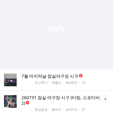
7월 마지막날 잠실야구장 시구
게시판명
작성자
작성시간
조회수
모닛후기
캔들리
26.08.01
23
댓
260731 잠실 야구장 시구 (티빙, 스포티비
8
글
2)
수
게시판명
작성자
작성시간
조회수
영상음성
횻버드
26.07.31
27