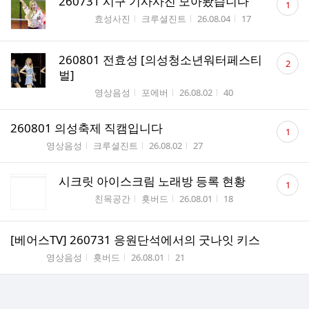
260731 시구 기사사진 모아봤습니다
1
글
게시판명
작성자
작성시간
조회수
효성사진
크루셜진트
26.08.04
17
수
댓
260801 전효성 [의성청소년워터페스티
2
글
벌]
수
게시판명
작성자
작성시간
조회수
영상음성
포에버
26.08.02
40
댓
260801 의성축제 직캠입니다
1
글
게시판명
작성자
작성시간
조회수
영상음성
크루셜진트
26.08.02
27
수
댓
시크릿 아이스크림 노래방 등록 현황
1
글
게시판명
작성자
작성시간
조회수
친목공간
횻버드
26.08.01
18
수
[베어스TV] 260731 응원단석에서의 굿나잇 키스
게시판명
작성자
작성시간
조회수
영상음성
횻버드
26.08.01
21