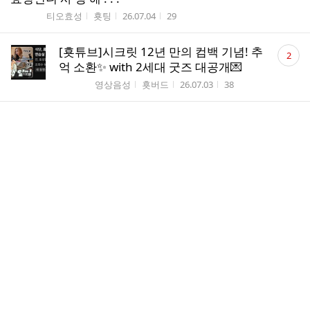
게시판명
작성자
작성시간
조회수
티오효성
횻팅
26.07.04
29
댓
[횻튜브]시크릿 12년 만의 컴백 기념! 추
2
글
억 소환✨ with 2세대 굿즈 대공개💌
수
게시판명
작성자
작성시간
조회수
영상음성
횻버드
26.07.03
38
댓
시크릿 활동 스케쥴 안내 (Ver. 2026.7.3.)
7
글
게시판명
작성시간
조회수
공지사항
26.07.03
232
수
댓
＜Secret Flavor＞ 활동에 대한 제 개인적
3
글
인 의견
수
게시판명
작성자
작성시간
조회수
친목공간
횻버드
26.06.29
70
댓
빡다혜님 채널 쇼츠
1
글
게시판명
작성자
작성시간
조회수
영상음성
타브...
26.06.27
31
수
댓
다~앙~첨 되신분 계신가용?
3