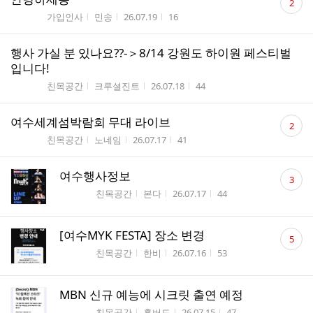
2
글
게시판명
작성자
작성시간
조회수
가입인사
민송
26.07.19
16
수
행사 가실 분 있나요??-＞8/14 강원도 하이원 페스티벌
입니다!
게시판명
작성자
작성시간
조회수
친목공간
크루셜진트
26.07.18
44
댓
여수세계섬박람회 무대 라이브
2
글
게시판명
작성자
작성시간
조회수
친목공간
노네임
26.07.17
41
수
댓
여수행사정보
3
글
게시판명
작성자
작성시간
조회수
친목공간
본다
26.07.17
44
수
댓
[여수MYK FESTA] 장소 변경
5
글
게시판명
작성자
작성시간
조회수
친목공간
한비
26.07.16
53
수
MBN 신규 예능에 시크릿 출연 예정
게시판명
작성자
작성시간
조회수
친목공간
횻버드
26.07.15
47