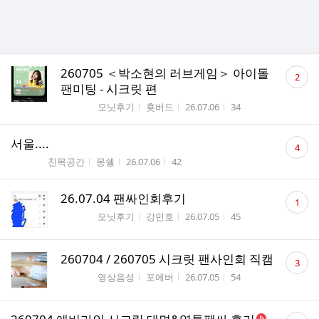
댓
260705 ＜박소현의 러브게임＞ 아이돌
2
글
팬미팅 - 시크릿 편
수
게시판명
작성자
작성시간
조회수
모닛후기
횻버드
26.07.06
34
댓
서울....
4
글
게시판명
작성자
작성시간
조회수
친목공간
몽쉘
26.07.06
42
수
댓
26.07.04 팬싸인회후기
1
글
게시판명
작성자
작성시간
조회수
모닛후기
강민호
26.07.05
45
수
댓
260704 / 260705 시크릿 팬사인회 직캠
3
글
게시판명
작성자
작성시간
조회수
영상음성
포에버
26.07.05
54
수
댓