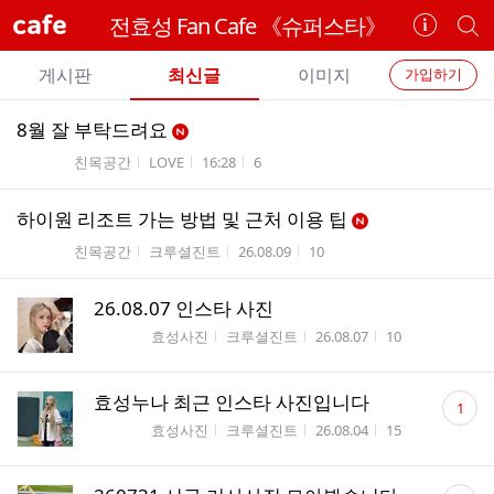
cafe
전효성 Fan Cafe 《슈퍼스타》
카
개
페
별
개
정
카
게시판
최신글
이미지
가입하기
보
별
페
전
전
보
검
8월 잘 부탁드려요
카
체
기
색
체
게시판명
작성자
작성시간
조회수
친목공간
LOVE
16:28
6
페
글
글
리
메
스
하이원 리조트 가는 방법 및 근처 이용 팁
뉴
트
게시판명
작성자
작성시간
조회수
친목공간
크루셜진트
26.08.09
10
AUG
RANKING
10
159
내
n
26.08.07 인스타 사진
스
e
타
게시판명
작성자
작성시간
조회수
효성사진
크루셜진트
26.08.07
10
w
응
원
댓
효성누나 최근 인스타 사진입니다
하
1
글
기
게시판명
작성자
작성시간
조회수
효성사진
크루셜진트
26.08.04
15
수
댓