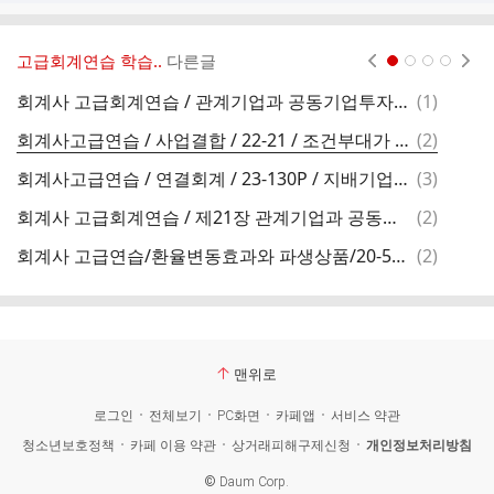
고급회계연습 학습..
다른글
현재페이지 1
2
3
4
댓
회계사 고급회계연습 / 관계기업과 공동기업투자 / 21-27 / 지분법oci / oci로 인식한 지분법손상의 환입
(
1
)
글
댓
회계사고급연습 / 사업결합 / 22-21 / 조건부대가 / 시장점유율 조건시 조건부대가의 취득일 존재 사건, 이후 발생사건 판단
(
2
)
글
댓
회계사고급연습 / 연결회계 / 23-130P / 지배기업투자주식 / 지배, 종속기업의 투자지분에 대한 상황별 회계처리
(
3
)
글
댓
회계사 고급회계연습 / 제21장 관계기업과 공동기업투자 / 21-33 / oci / 매각예정비유동자산 oci 손상환입 여부
(
2
)
글
댓
회계사 고급연습/환율변동효과와 파생상품/20-54 기본10번 문제(2025대비)/차입대출 공정가치위험회피시 통화선도계약 공정가치 부호
(
2
)
글
맨위로
로그인
전체보기
PC화면
카페앱
서비스 약관
청소년보호정책
카페 이용 약관
상거래피해구제신청
개인정보처리방침
©
Daum Corp.