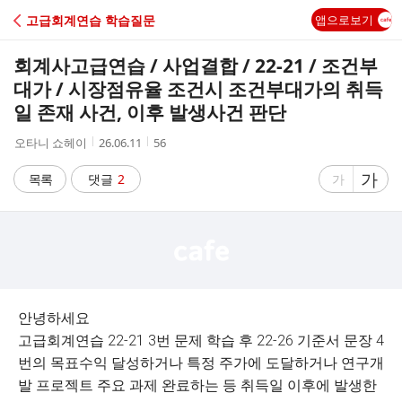
C
고급회계연습 학습질문
앱으로보기
A
회계사고급연습 / 사업결합 / 22-21 / 조건부
F
대가 / 시장점유율 조건시 조건부대가의 취득
일 존재 사건, 이후 발생사건 판단
E
작
작
조
오타니 쇼헤이
26.06.11
56
성
성
회
자
시
수
글
가
글
목록
댓글
2
가
간
자
자
크
크
기
기
크
작
게
게
안녕하세요
고급회계연습 22-21 3번 문제 학습 후 22-26 기준서 문장 4
번의 목표수익 달성하거나 특정 주가에 도달하거나 연구개
발 프로젝트 주요 과제 완료하는 등 취득일 이후에 발생한