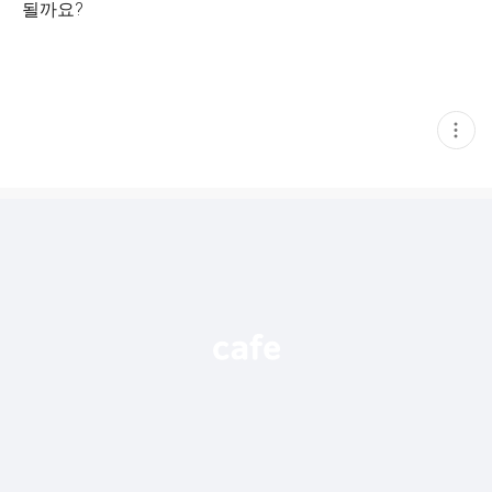
될까요?
현
재
게
시
글
추
가
기
능
열
기