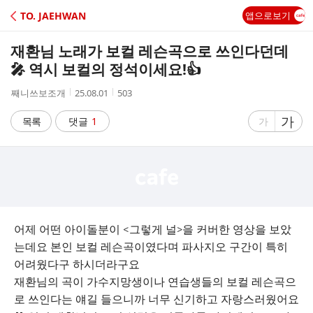
C
TO. JAEHWAN
앱으로보기
A
재환님 노래가 보컬 레슨곡으로 쓰인다던데
F
🎤 역시 보컬의 정석이세요!👍
작
작
조
째니쓰보조개
25.08.01
503
E
성
성
회
자
시
수
글
가
글
목록
댓글
1
가
간
자
자
크
크
기
기
크
작
게
게
어제 어떤 아이돌분이 <그렇게 널>을 커버한 영상을 보았
는데요 본인 보컬 레슨곡이였다며 파사지오 구간이 특히
어려웠다구 하시더라구요
재환님의 곡이 가수지망생이나 연습생들의 보컬 레슨곡으
로 쓰인다는 얘길 들으니까 너무 신기하고 자랑스러웠어요