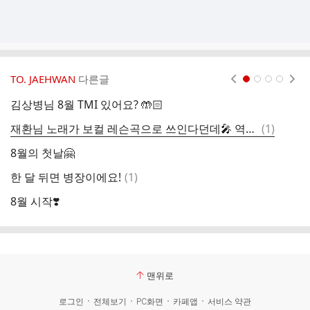
TO. JAEHWAN
다른글
현재페이지 1
2
3
4
김상병님 8월 TMI 있어요? 🤲🏻
그
댓
재환님 노래가 보컬 레슨곡으로 쓰인다던데🎤 역시 보컬의 정석이세요!👍
(
1
)
7
글
8월의 첫날🤗
저
댓
한 달 뒤면 병장이에요!
(
1
)
글
8월 시작❣️
재
맨위로
로그인
전체보기
PC화면
카페앱
서비스 약관