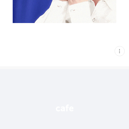
현
재
게
시
글
추
가
기
능
열
기