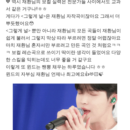
💙 역시 재환님의 보컬 실력은 전문가들 사이에서도 교과
서 같은 거구나!!ㅎㅎ
게다가 <그렇게 널>은 재환님 자작곡이잖아요 그래서 더
뿌듯했어요🥹
<그렇게 널> 뿐만 아니라 재환님의 모든 곡들이 재환님이
쉽게 불러서 그렇지 막상 따라 부르려면 정말 어렵잖아요
마치 재환님 혼자서만 부르려고 만든 곡인 것 처럼요ㅋㅋ
ㅋ 보컬 레슨곡으로 쓰이기 딱이란 생각이 들었어요 다양
한 스킬을 익히는데도 너무 좋을 거 같구요
이렇게 또 윈드는 짼뽕 채우는 하루였습니다 ㅎㅎ
윈드의 자부심 재환님 언제나 최고예요👍🫶🏻🍃