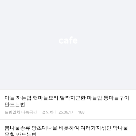
마늘 까는법 햇마늘요리 달짝지근한 마늘밥 통마늘구이
만드는법
게시판명
작성자
작성시간
조회수
드림열차 나눔공간
설인하
26.06.17
188
봄나물종류 망초대나물 비롯하여 여러가지섞인 막나물
무침 만드는법