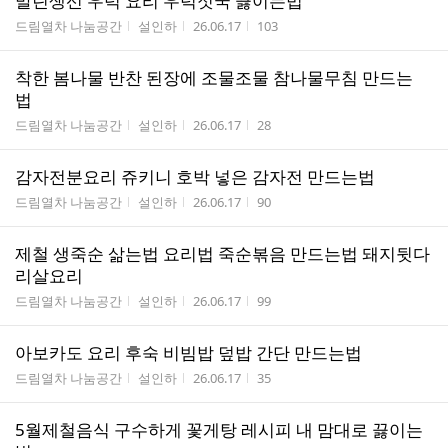
말린생선 우럭 요리 우럭젓국 끓이는법
게시판명
작성자
작성시간
조회수
드림열차 나눔공간
설인하
26.06.17
103
착한 봄나물 반찬 된장에 조물조물 참나물무침 만드는
법
게시판명
작성자
작성시간
조회수
드림열차 나눔공간
설인하
26.06.17
28
감자전분요리 쥬키니 호박 넣은 감자전 만드는법
게시판명
작성자
작성시간
조회수
드림열차 나눔공간
설인하
26.06.17
90
제철 생죽순 삶는법 요리법 죽순볶음 만드는법 돼지뒷다
리살요리
게시판명
작성자
작성시간
조회수
드림열차 나눔공간
설인하
26.06.17
99
아보카도 요리 후숙 비빔밥 덮밥 간단 만드는법
게시판명
작성자
작성시간
조회수
드림열차 나눔공간
설인하
26.06.17
35
5월제철음식 구수하게 꽃게탕 레시피 내 맘대로 끓이는