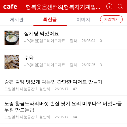
cafe
행복웃음센터&[행복자기계발연구소]
카
개
페
별
개
정
카
게시판
최신글
이미지
가입하기
보
별
페
전
전
보
검
삼계탕 먹었어요
카
체
기
색
체
게시판명
작성자
작성시간
조회수
‥ ˚·.[매일]업그레이드자료
랄라
26.08.04
0
페
글
글
리
메
스
수육
뉴
트
게시판명
작성자
작성시간
조회수
‥ ˚·.[매일]업그레이드자료
랄라
26.07.25
3
증편 술빵 맛있게 먹는법 간단한 디저트 만들기
게시판명
작성자
작성시간
조회수
드림열차 나눔공간
설인하
26.06.17
47
노랑 황금느타리버섯 손질 씻기 요리 미루나무 버섯나물
무침 만드는법
게시판명
작성자
작성시간
조회수
드림열차 나눔공간
설인하
26.06.17
64