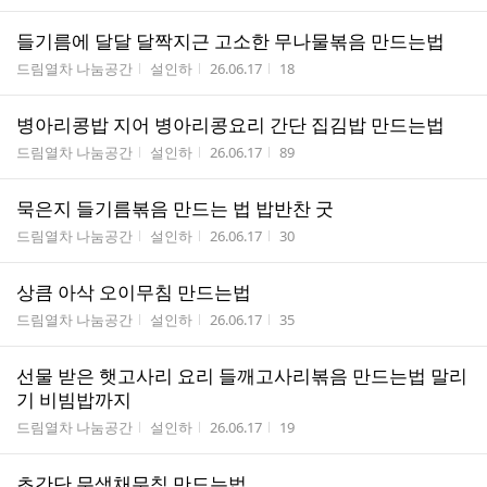
들기름에 달달 달짝지근 고소한 무나물볶음 만드는법
게시판명
작성자
작성시간
조회수
드림열차 나눔공간
설인하
26.06.17
18
병아리콩밥 지어 병아리콩요리 간단 집김밥 만드는법
게시판명
작성자
작성시간
조회수
드림열차 나눔공간
설인하
26.06.17
89
묵은지 들기름볶음 만드는 법 밥반찬 굿
게시판명
작성자
작성시간
조회수
드림열차 나눔공간
설인하
26.06.17
30
상큼 아삭 오이무침 만드는법
게시판명
작성자
작성시간
조회수
드림열차 나눔공간
설인하
26.06.17
35
선물 받은 햇고사리 요리 들깨고사리볶음 만드는법 말리
기 비빔밥까지
게시판명
작성자
작성시간
조회수
드림열차 나눔공간
설인하
26.06.17
19
초간단 무생채무침 만드는법