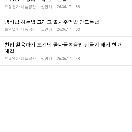
게시판명
작성자
작성시간
조회수
드림열차 나눔공간
설인하
26.06.17
33
냄비밥 하는법 그리고 멸치주먹밥 만드는법
게시판명
작성자
작성시간
조회수
드림열차 나눔공간
설인하
26.06.17
30
찬밥 활용하기 초간단 콩나물볶음밥 만들기 해서 한 끼
해결
게시판명
작성자
작성시간
조회수
드림열차 나눔공간
설인하
26.06.17
43
장조림 고기 부위 아롱사태 양지 그리고 메추리알 넣은
소고기장조림 만들기
게시판명
작성자
작성시간
조회수
드림열차 나눔공간
설인하
26.06.17
78
재료는 소고기 사태 고사리 육개장 두 가지 방법으로 만
드는 법
게시판명
작성자
작성시간
조회수
드림열차 나눔공간
설인하
26.06.17
40
건강간식 에너지바 고소하고 톡톡 식감 좋은 견과류 들