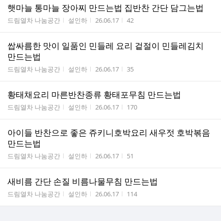
햇마늘 통마늘 장아찌 만드는법 집반찬 간단 담그는법
게시판명
작성자
작성시간
조회수
드림열차 나눔공간
설인하
26.06.17
42
쌉싸름한 맛이 일품인 민들레 요리 겉절이 민들레김치
만드는법
게시판명
작성자
작성시간
조회수
드림열차 나눔공간
설인하
26.06.17
35
황태채요리 마른반찬종류 황태포무침 만드는법
게시판명
작성자
작성시간
조회수
드림열차 나눔공간
설인하
26.06.17
170
아이들 반찬으로 좋은 쥬키니호박요리 새우젓 호박볶음
만드는법
게시판명
작성자
작성시간
조회수
드림열차 나눔공간
설인하
26.06.17
51
새비름 간단 손질 비름나물무침 만드는법
게시판명
작성자
작성시간
조회수
드림열차 나눔공간
설인하
26.06.17
114