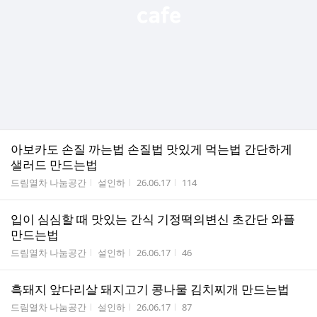
아보카도 손질 까는법 손질법 맛있게 먹는법 간단하게
샐러드 만드는법
게시판명
작성자
작성시간
조회수
드림열차 나눔공간
설인하
26.06.17
114
입이 심심할 때 맛있는 간식 기정떡의변신 초간단 와플
만드는법
게시판명
작성자
작성시간
조회수
드림열차 나눔공간
설인하
26.06.17
46
흑돼지 앞다리살 돼지고기 콩나물 김치찌개 만드는법
게시판명
작성자
작성시간
조회수
드림열차 나눔공간
설인하
26.06.17
87