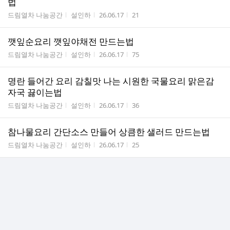
법
게시판명
작성자
작성시간
조회수
드림열차 나눔공간
설인하
26.06.17
21
깻잎순요리 깻잎야채전 만드는법
게시판명
작성자
작성시간
조회수
드림열차 나눔공간
설인하
26.06.17
75
명란 들어간 요리 감칠맛 나는 시원한 국물요리 맑은감
자국 끓이는법
게시판명
작성자
작성시간
조회수
드림열차 나눔공간
설인하
26.06.17
36
참나물요리 간단소스 만들어 상큼한 샐러드 만드는법
게시판명
작성자
작성시간
조회수
드림열차 나눔공간
설인하
26.06.17
25