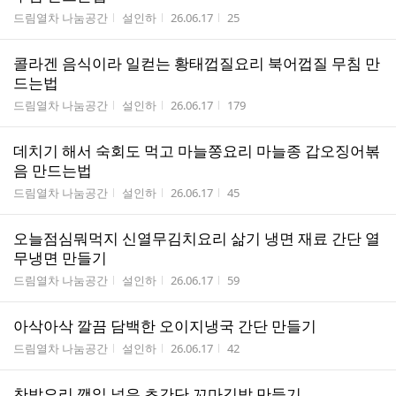
게시판명
작성자
작성시간
조회수
드림열차 나눔공간
설인하
26.06.17
25
콜라겐 음식이라 일컫는 황태껍질요리 북어껍질 무침 만
드는법
게시판명
작성자
작성시간
조회수
드림열차 나눔공간
설인하
26.06.17
179
데치기 해서 숙회도 먹고 마늘쫑요리 마늘종 갑오징어볶
음 만드는법
게시판명
작성자
작성시간
조회수
드림열차 나눔공간
설인하
26.06.17
45
오늘점심뭐먹지 신열무김치요리 삶기 냉면 재료 간단 열
무냉면 만들기
게시판명
작성자
작성시간
조회수
드림열차 나눔공간
설인하
26.06.17
59
아삭아삭 깔끔 담백한 오이지냉국 간단 만들기
게시판명
작성자
작성시간
조회수
드림열차 나눔공간
설인하
26.06.17
42
찬밥요리 깻잎 넣은 초간단 꼬마김밥 만들기