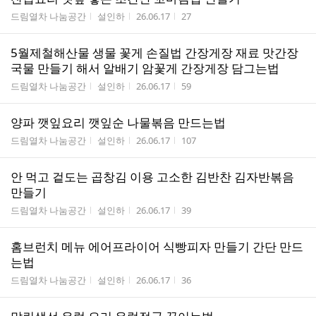
게시판명
작성자
작성시간
조회수
드림열차 나눔공간
설인하
26.06.17
27
5월제철해산물 생물 꽃게 손질법 간장게장 재료 맛간장
국물 만들기 해서 알배기 암꽃게 간장게장 담그는법
게시판명
작성자
작성시간
조회수
드림열차 나눔공간
설인하
26.06.17
59
양파 깻잎요리 깻잎순 나물볶음 만드는법
게시판명
작성자
작성시간
조회수
드림열차 나눔공간
설인하
26.06.17
107
안 먹고 겉도는 곱창김 이용 고소한 김반찬 김자반볶음
만들기
게시판명
작성자
작성시간
조회수
드림열차 나눔공간
설인하
26.06.17
39
홈브런치 메뉴 에어프라이어 식빵피자 만들기 간단 만드
는법
게시판명
작성자
작성시간
조회수
드림열차 나눔공간
설인하
26.06.17
36