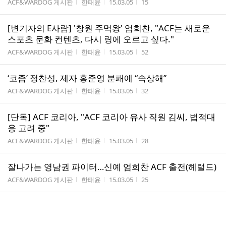
게시판명
작성자
작성시간
조회수
ACF&WARDOG 게시판
한태윤
15.03.05
15
[변기자의 E사람] '창원 주먹왕' 엄희찬, "ACF는 새로운
스포츠 문화 컨텐츠, 다시 링에 오르고 싶다."
게시판명
작성자
작성시간
조회수
ACF&WARDOG 게시판
한태윤
15.03.05
52
‘코좀’ 정찬성, 제자 홍준영 분패에 “속상해”
게시판명
작성자
작성시간
조회수
ACF&WARDOG 게시판
한태윤
15.03.05
32
[단독] ACF 코리아, "ACF 코리아 유사 직원 김씨, 법적대
응 고려 중"
게시판명
작성자
작성시간
조회수
ACF&WARDOG 게시판
한태윤
15.03.05
28
잘나가는 영남권 파이터…신예 엄희찬 ACF 출전(헤럴드)
게시판명
작성자
작성시간
조회수
ACF&WARDOG 게시판
한태윤
15.03.05
25
´늦깎이 신예´ 엄희찬, 연말 ACF GLOBAL 대회 참가(뉴스
캔)