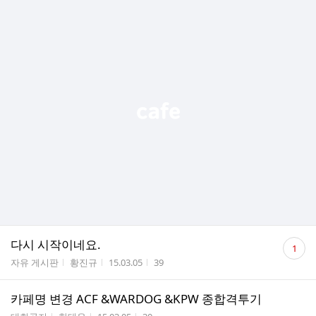
댓
다시 시작이네요.
1
글
게시판명
작성자
작성시간
조회수
자유 게시판
황진규
15.03.05
39
수
카페명 변경 ACF &WARDOG &KPW 종합격투기