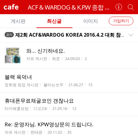
cafe
ACF & WARDOG & K.P.W 종합 격투기
카
개
페
별
개
정
카
게시판
최신글
이미지
가입하기
보
별
페
전
전
보
검
제2회 ACF&WARDOG KOREA 2016.4.2 대회 참가 안내
공지
카
공지목록 펼치기/접기
체
기
색
체
페
글
글
와... 신기하네요.
리
메
게시판명
작성자
작성시간
조회수
자유 게시판
희준
24.09.03
2
스
뉴
트
블랙 육덕녀
게시판명
작성자
작성시간
조회수
정회원 등업 게시판
불타는쏘주
21.06.27
15
휴대폰무료채굴코인 갠찮나요
게시판명
작성자
작성시간
조회수
타카페홍보방
디오23r
21.05.16
12
Re: 운영자님. KPW영상문의 드립니다.
게시판명
작성자
작성시간
조회수
자유 게시판
한태윤
20.11.02
35