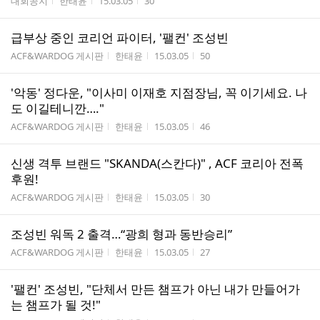
게시판명
작성자
작성시간
조회수
대회공지
한태윤
15.03.05
30
급부상 중인 코리언 파이터, '팰컨' 조성빈
게시판명
작성자
작성시간
조회수
ACF&WARDOG 게시판
한태윤
15.03.05
50
'악동' 정다운, "이사미 이재호 지점장님, 꼭 이기세요. 나
도 이길테니깐…."
게시판명
작성자
작성시간
조회수
ACF&WARDOG 게시판
한태윤
15.03.05
46
신생 격투 브랜드 "SKANDA(스칸다)" , ACF 코리아 전폭
후원!
게시판명
작성자
작성시간
조회수
ACF&WARDOG 게시판
한태윤
15.03.05
30
조성빈 워독 2 출격…“광희 형과 동반승리”
게시판명
작성자
작성시간
조회수
ACF&WARDOG 게시판
한태윤
15.03.05
27
'팰컨' 조성빈, "단체서 만든 챔프가 아닌 내가 만들어가
는 챔프가 될 것!"