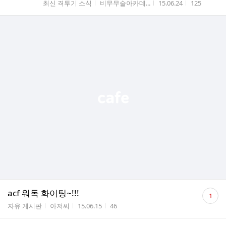
게시판명
작성자
작성시간
조회수
최신 격투기 소식
비무무술아카데...
15.06.24
125
댓
acf 워독 화이팅~!!!
1
글
게시판명
작성자
작성시간
조회수
자유 게시판
아저씨
15.06.15
46
수