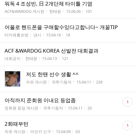
워독 4 조성빈, 日 2개단체 타이틀 기염
게시판명
작성자
작성시간
조회수
ACF&WARDOG 게시판
한태윤
15.06.06
101
어플로 핸드폰을 구매할수있다고합니다~ 개꿀TIP
게시판명
작성자
작성시간
조회수
타카페홍보방
낸시
15.04.16
18
ACF &WARDOG KOREA 선발전 대회결과
게시판명
작성자
작성시간
조회수
대회공지
한태윤
15.04.13
121
저도 한땐 선수 생활 ^^
게시판명
작성자
작성시간
조회수
자유 게시판
격투기동자
15.04.11
239
댓
아직까지 준회원 이내요 등업좀
1
글
게시판명
작성자
작성시간
조회수
정회원 등업 게시판
격투기동자
15.04.11
20
수
댓
2회때부턴
1
글
게시판명
작성자
작성시간
조회수
자유 게시판
아오키 신구
15.04.09
63
수