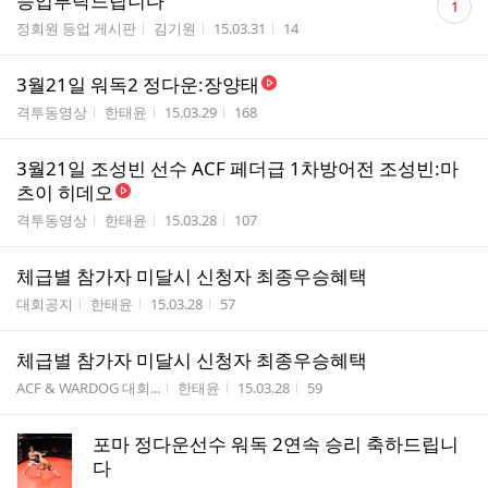
등업부탁드립니다
1
글
게시판명
작성자
작성시간
조회수
정회원 등업 게시판
김기원
15.03.31
14
수
3월21일 워독2 정다운:장양태
게시판명
작성자
작성시간
조회수
격투동영상
한태윤
15.03.29
168
3월21일 조성빈 선수 ACF 페더급 1차방어전 조성빈:마
츠이 히데오
게시판명
작성자
작성시간
조회수
격투동영상
한태윤
15.03.28
107
체급별 참가자 미달시 신청자 최종우승혜택
게시판명
작성자
작성시간
조회수
대회공지
한태윤
15.03.28
57
체급별 참가자 미달시 신청자 최종우승혜택
게시판명
작성자
작성시간
조회수
ACF & WARDOG 대회...
한태윤
15.03.28
59
포마 정다운선수 워독 2연속 승리 축하드립니
다