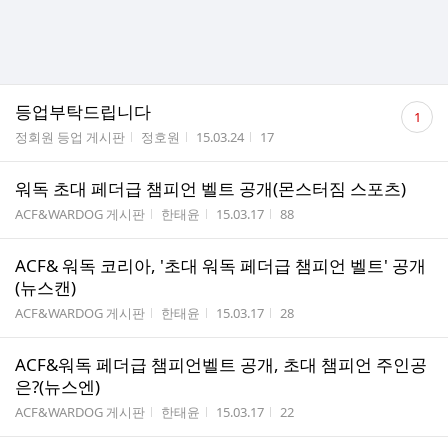
댓
등업부탁드립니다
1
글
게시판명
작성자
작성시간
조회수
정회원 등업 게시판
정호원
15.03.24
17
수
워독 초대 페더급 챔피언 벨트 공개(몬스터짐 스포츠)
게시판명
작성자
작성시간
조회수
ACF&WARDOG 게시판
한태윤
15.03.17
88
ACF& 워독 코리아, '초대 워독 페더급 챔피언 벨트' 공개
(뉴스캔)
게시판명
작성자
작성시간
조회수
ACF&WARDOG 게시판
한태윤
15.03.17
28
ACF&워독 페더급 챔피언벨트 공개, 초대 챔피언 주인공
은?(뉴스엔)
게시판명
작성자
작성시간
조회수
ACF&WARDOG 게시판
한태윤
15.03.17
22