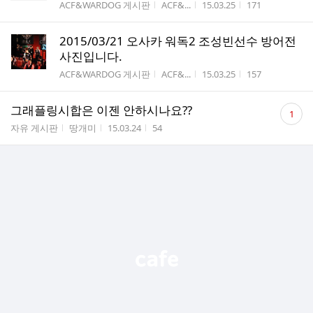
게시판명
작성자
작성시간
조회수
ACF&WARDOG 게시판
ACF&...
15.03.25
171
2015/03/21 오사카 워독2 조성빈선수 방어전
사진입니다.
게시판명
작성자
작성시간
조회수
ACF&WARDOG 게시판
ACF&...
15.03.25
157
댓
그래플링시합은 이젠 안하시나요??
1
글
게시판명
작성자
작성시간
조회수
자유 게시판
땅개미
15.03.24
54
수