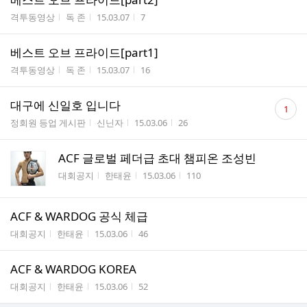
게시판명
작성자
작성시간
조회수
격투동영상
독 존
15.03.07
7
베스트 오브 프라이드[part1]
게시판명
작성자
작성시간
조회수
격투동영상
독 존
15.03.07
16
댓
대구에 신일호 입니다
1
글
게시판명
작성자
작성시간
조회수
정회원 등업 게시판
신닌자
15.03.06
26
수
ACF 글로벌 페더급 초대 챔피온 조성빈
게시판명
작성자
작성시간
조회수
대회공지
한태윤
15.03.06
110
ACF & WARDOG 공식 체급
게시판명
작성자
작성시간
조회수
대회공지
한태윤
15.03.06
46
ACF & WARDOG KOREA
게시판명
작성자
작성시간
조회수
대회공지
한태윤
15.03.06
52