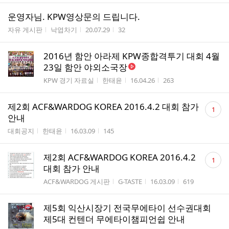
운영자님. KPW영상문의 드립니다.
게시판명
작성자
작성시간
조회수
자유 게시판
낙엽차기
20.07.29
32
2016년 함안 아라제 KPW종합격투기 대회 4월
23일 함안 야외소국장
게시판명
작성자
작성시간
조회수
KPW 경기 자료실
한태윤
16.04.26
263
댓
제2회 ACF&WARDOG KOREA 2016.4.2 대회 참가
1
글
안내
수
게시판명
작성자
작성시간
조회수
대회공지
한태윤
16.03.09
145
댓
제2회 ACF&WARDOG KOREA 2016.4.2
1
글
대회 참가 안내
수
게시판명
작성자
작성시간
조회수
ACF&WARDOG 게시판
G-TASTE
16.03.09
619
제5회 익산시장기 전국무에타이 선수권대회
제5대 컨텐더 무에타이챔피언쉽 안내