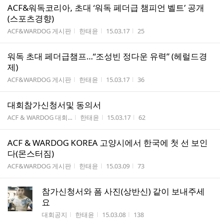
ACF&워독코리아, 초대 ‘워독 페더급 챔피언 벨트’ 공개
(스포츠경향)
게시판명
작성자
작성시간
조회수
ACF&WARDOG 게시판
한태윤
15.03.17
25
워독 초대 페더급챔프…“조성빈 정다운 유력” (헤럴드경
제)
게시판명
작성자
작성시간
조회수
ACF&WARDOG 게시판
한태윤
15.03.17
36
대회참가신청서및 동의서
게시판명
작성자
작성시간
조회수
ACF & WARDOG 대회...
한태윤
15.03.17
62
ACF & WARDOG KOREA 고양시에서 한국에 첫 선 보인
다(몬스터짐)
게시판명
작성자
작성시간
조회수
ACF&WARDOG 게시판
한태윤
15.03.09
73
참가신청서와 폼 사진(상반신) 같이 보내주세
요
게시판명
작성자
작성시간
조회수
대회공지
한태윤
15.03.08
138