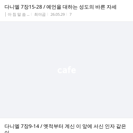
다니엘 7장15-28 / 예언을 대하는 성도의 바른 자세
게시판명
작성자
작성시간
조회수
│ 아 침 말 씀 ...
최야곱
26.05.29
7
다니엘 7장9-14 / 옛적부터 계신 이 앞에 서신 인자 같은
이