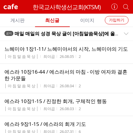
cafe
한국교사학생선교회(KTSM)
카
개
페
별
개
정
카
게시판
최신글
이미지
가입하기
보
별
페
전
전
보
검
매일 매일의 성경 묵상 글이 [아침말씀묵상]에 올라옵니다~
공지
카
공지목록 펼치기/접기
체
기
색
체
페
글
글
느헤미야 1장1-11/ 느헤미야서의 시작, 느헤미야의 기도
리
메
게시판명
작성자
작성시간
조회수
│ 아 침 말 씀 묵 상 │
최야곱
26.08.05
2
스
뉴
트
에스라 10장16-44 / 에스라서의 마침 - 이방 여자와 결혼
한 가문들
게시판명
작성자
작성시간
조회수
│ 아 침 말 씀 묵 상 │
최야곱
26.08.04
2
에스라 10장1-15 / 진정한 회개, 구체적인 행동
게시판명
작성자
작성시간
조회수
│ 아 침 말 씀 묵 상 │
최야곱
26.08.03
2
에스라 9장1-15 / 에스라의 회개 기도
게시판명
작성자
작성시간
조회수
│ 아 침 말 씀 묵 상 │
최야곱
26.07.31
6