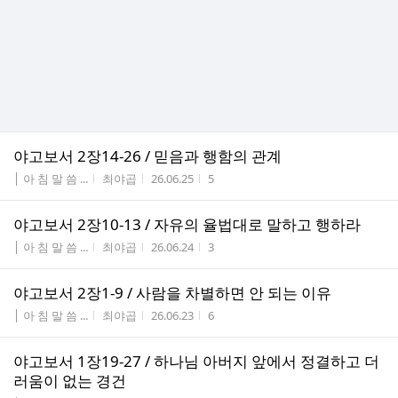
야고보서 2장14-26 / 믿음과 행함의 관계
게시판명
작성자
작성시간
조회수
│ 아 침 말 씀 ...
최야곱
26.06.25
5
야고보서 2장10-13 / 자유의 율법대로 말하고 행하라
게시판명
작성자
작성시간
조회수
│ 아 침 말 씀 ...
최야곱
26.06.24
3
야고보서 2장1-9 / 사람을 차별하면 안 되는 이유
게시판명
작성자
작성시간
조회수
│ 아 침 말 씀 ...
최야곱
26.06.23
6
야고보서 1장19-27 / 하나님 아버지 앞에서 정결하고 더
러움이 없는 경건