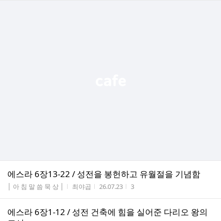
에스라 6장13-22 / 성전을 봉헌하고 유월절을 기념함
게시판명
작성자
작성시간
조회수
│ 아 침 말 씀 묵 상 │
최야곱
26.07.23
3
에스라 6장1-12 / 성전 건축에 힘을 실어준 다리오 왕의