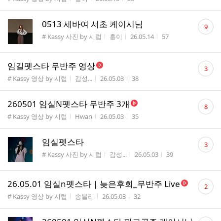
수
댓
0513 세바여 서초 케이시님
9
글
게시판명
작성자
작성시간
조회수
# Kassy 사진 by 시럽
홍이
26.05.14
57
수
댓
임길펫스타 무반주 영상
3
글
게시판명
작성자
작성시간
조회수
# Kassy 영상 by 시럽
감성...
26.05.03
38
수
댓
260501 임실N펫스타 무반주 3개
8
글
게시판명
작성자
작성시간
조회수
# Kassy 영상 by 시럽
Hwan
26.05.03
35
수
댓
임실펫스타
3
글
게시판명
작성자
작성시간
조회수
# Kassy 사진 by 시럽
감성...
26.05.03
39
수
댓
26.05.01 임실n펫스타 | 늦은후회_무반주 Live
2
글
게시판명
작성자
작성시간
조회수
# Kassy 영상 by 시럽
송블리
26.05.03
32
수
댓