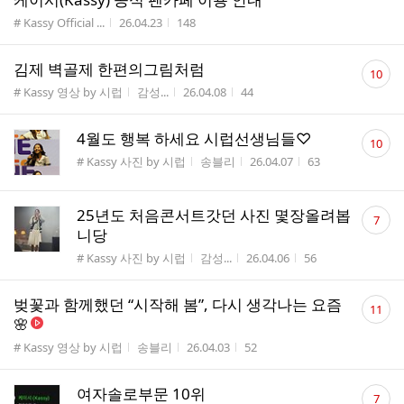
게시판명
작성시간
조회수
# Kassy Official ...
26.04.23
148
댓
김제 벽골제 한편의그림처럼
10
글
게시판명
작성자
작성시간
조회수
# Kassy 영상 by 시럽
감성...
26.04.08
44
수
댓
4월도 행복 하세요 시럽선생님들♡
10
글
게시판명
작성자
작성시간
조회수
# Kassy 사진 by 시럽
송블리
26.04.07
63
수
댓
25년도 처음콘서트갓던 사진 몇장올려봅
7
글
니당
수
게시판명
작성자
작성시간
조회수
# Kassy 사진 by 시럽
감성...
26.04.06
56
댓
벚꽃과 함께했던 “시작해 봄”, 다시 생각나는 요즘
11
글
🌸
수
게시판명
작성자
작성시간
조회수
# Kassy 영상 by 시럽
송블리
26.04.03
52
댓
여자솔로부문 10위
7