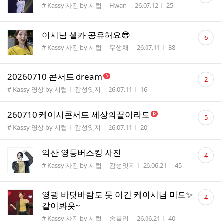
게시판명
작성자
작성시간
조회수
# Kassy 사진 by 시럽
Hwan
26.07.12
25
수
댓
이시님 셀카 공유해요😎
6
글
게시판명
작성자
작성시간
조회수
# Kassy 사진 by 시럽
무생채
26.07.11
38
수
댓
20260710 콘서트 dream
2
글
게시판명
작성자
작성시간
조회수
# Kassy 영상 by 시럽
감성잇지
26.07.11
16
수
댓
260710 케이시콘서트 세상의끝이라도
5
글
게시판명
작성자
작성시간
조회수
# Kassy 영상 by 시럽
감성잇지
26.07.11
20
수
댓
익산 영등버스킹 사진
4
글
게시판명
작성자
작성시간
조회수
# Kassy 사진 by 시럽
감성잇지
26.06.21
45
수
댓
영광 바닷바람도 못 이긴 케이시님 미모✨
4
글
같이봐욧~
수
게시판명
작성자
작성시간
조회수
# Kassy 사진 by 시럽
송블리
26.06.21
40