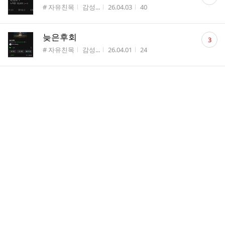
글
게시판명
작성자
작성시간
조회수
# 자유친목
감성...
26.04.03
40
수
댓
늦은후회
3
글
게시판명
작성자
작성시간
조회수
# 자유친목
감성...
26.04.01
24
수
댓
울산 퇴근길 콘서트 촬영본 유튜브에 떴네요^^
6
글
게시판명
작성자
작성시간
조회수
# 자유친목
송블리
26.04.01
43
수
댓
[기쁨] 보보의 '늦은후회' 4월1일 오후6시 케이시님
14
글
리메이크 음원 발매
수
게시판명
작성자
작성시간
조회수
# 자유친목
송블리
26.03.26
58
댓
[질문]시럽선생님들~~오늘의 첫곡 은?
18
글
게시판명
작성자
작성시간
조회수
# 자유친목
송블리
26.03.26
36
수
댓
[질문]시럽선생님들~~요즘 즐겨듣는 케
14
글
이시님 곡은 어떤 곡이세요?