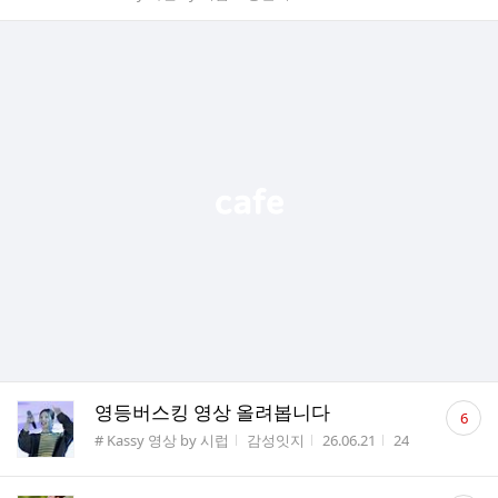
댓
영등버스킹 영상 올려봅니다
6
글
게시판명
작성자
작성시간
조회수
# Kassy 영상 by 시럽
감성잇지
26.06.21
24
수