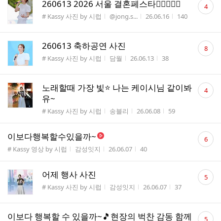
댓
260613 2026 서울 결혼페스타👩🏻‍❤️‍👨🏻
4
글
게시판명
작성자
작성시간
조회수
# Kassy 사진 by 시럽
@jong.s...
26.06.16
140
수
댓
260613 축하공연 사진
8
글
게시판명
작성자
작성시간
조회수
# Kassy 사진 by 시럽
담월
26.06.13
38
수
댓
노래할때 가장 빛⭐️ 나는 케이시님 같이봐
4
글
유~
수
게시판명
작성자
작성시간
조회수
# Kassy 사진 by 시럽
송블리
26.06.08
59
댓
이보다행복할수있을까~
6
글
게시판명
작성자
작성시간
조회수
# Kassy 영상 by 시럽
감성잇지
26.06.07
40
수
댓
어제 행사 사진
5
글
게시판명
작성자
작성시간
조회수
# Kassy 사진 by 시럽
감성잇지
26.06.07
37
수
댓
이보다 행복할 수 있을까~🎵현장의 벅찬 감동 함께
5