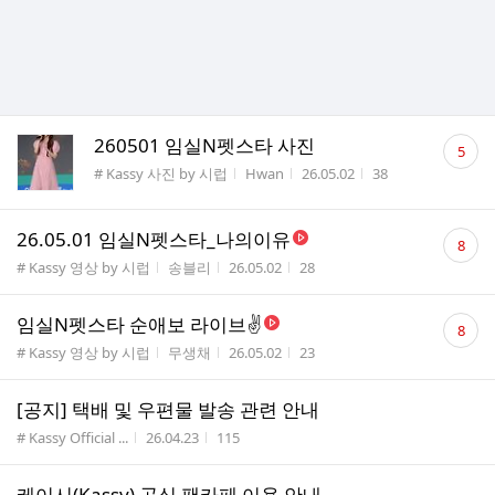
댓
260501 임실N펫스타 사진
5
글
게시판명
작성자
작성시간
조회수
# Kassy 사진 by 시럽
Hwan
26.05.02
38
수
댓
26.05.01 임실N펫스타_나의이유
8
글
게시판명
작성자
작성시간
조회수
# Kassy 영상 by 시럽
송블리
26.05.02
28
수
댓
임실N펫스타 순애보 라이브✌️
8
글
게시판명
작성자
작성시간
조회수
# Kassy 영상 by 시럽
무생채
26.05.02
23
수
[공지] 택배 및 우편물 발송 관련 안내
게시판명
작성시간
조회수
# Kassy Official ...
26.04.23
115
케이시(Kassy) 공식 팬카페 이용 안내