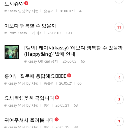
글
보시쥬♡
수
게시판명
작성자
작성시간
조회수
# Kassy 영상 by 시럽
송블리
26.06.07
34
댓
이보다 행복할 수 있을까
11
글
게시판명
작성자
작성시간
조회수
# From.Kassy
케이시
26.06.03
190
수
[앨범] 케이시(kassy) '이보다 행복할 수 있을까
(Happy&ing)' 발매 안내
게시판명
작성시간
조회수
# Kassy Official 공지
26.06.03
65
댓
홍이님 질문에 응답해요🙋‍♀️🙋‍♀️
4
글
게시판명
작성자
작성시간
조회수
# Kassy 영상 by 시럽
송블리
26.05.21
66
수
댓
요새 빡!! 꽂힌 곡입니다
3
글
게시판명
작성자
작성시간
조회수
# Kassy 영상 by 시럽
홍이
26.05.21
63
수
댓
귀여우셔서 올려봅니다
7
글
게시판명
작성자
작성시간
조회수
# Kassy 영상 by 시럽
홍이
26.05.15
38