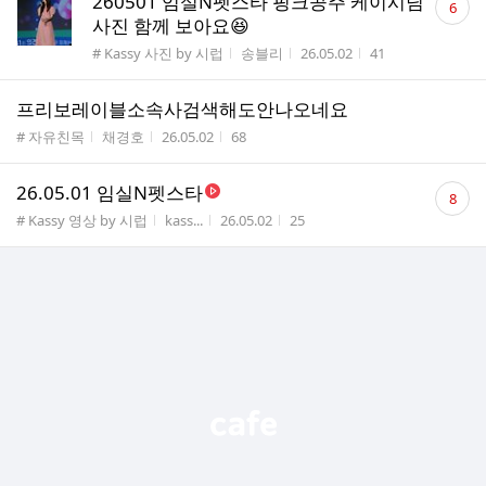
260501 임실N펫스타 핑크공주 케이시님
6
글
사진 함께 보아요😆
수
게시판명
작성자
작성시간
조회수
# Kassy 사진 by 시럽
송블리
26.05.02
41
프리보레이블소속사검색해도안나오네요
게시판명
작성자
작성시간
조회수
# 자유친목
채경호
26.05.02
68
댓
26.05.01 임실N펫스타
8
글
게시판명
작성자
작성시간
조회수
# Kassy 영상 by 시럽
kass...
26.05.02
25
수