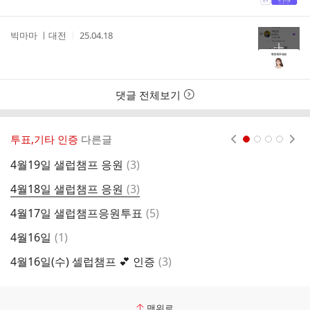
간
작
작
빅마마 ㅣ대전
25.04.18
성
성
자
시
간
댓글 전체보기
투표,기타 인증
다른글
현재페이지 1
2
3
4
댓
4월19일 샐럽챔프 응원
(
3
)
글
댓
4월18일 샐럽챔프 응원
(
3
)
4
글
댓
4월17일 샐럽챔프응원투표
(
5
)
4
글
댓
4월16일
(
1
)
4
글
댓
4월16일(수) 셀럽챔프 💕 인증
(
3
)
4
글
맨위로