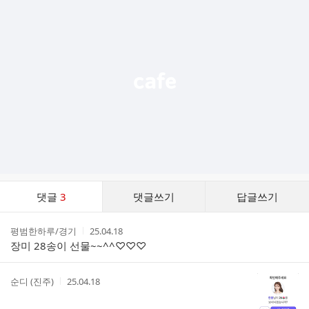
가
기
능
열
기
댓
댓글
3
댓글쓰기
답글쓰기
글
댓
작
작
평범한하루/경기
25.04.18
글
성
성
장미 28송이 선물~~^^♡♡♡
리
자
시
스
간
트
작
작
순디 (진주)
25.04.18
성
성
자
시