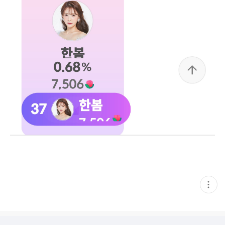
현
재
게
시
글
추