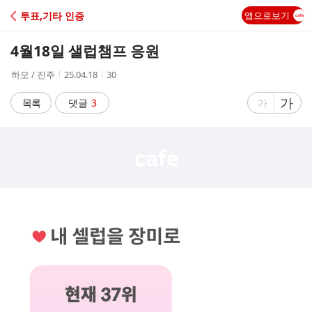
C
투표,기타 인증
앱으로보기
A
4월18일 샐럽챔프 응원
F
작
작
조
하모 / 진주
25.04.18
30
성
성
회
E
자
시
수
글
가
글
목록
댓글
3
가
간
자
자
크
크
기
기
크
작
게
게