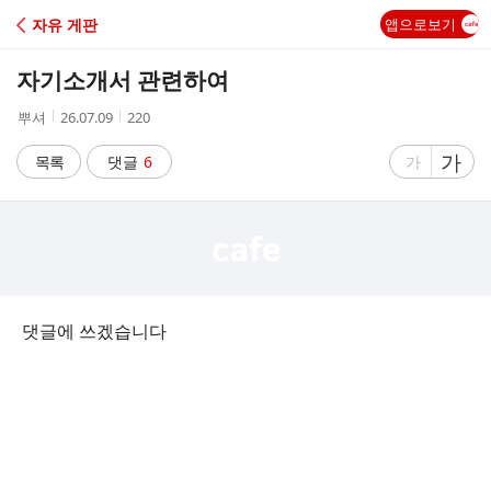
C
자유 게판
앱으로보기
A
자기소개서 관련하여
F
작
작
조
뿌셔
26.07.09
220
성
성
회
E
자
시
수
글
가
글
목록
댓글
6
가
간
자
자
크
크
기
기
크
작
게
게
댓글에 쓰겠습니다