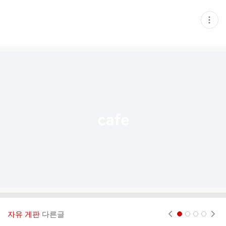
현
재
게
시
글
추
가
기
능
열
기
자유 게판
다른글
현재페이지 1
2
3
4