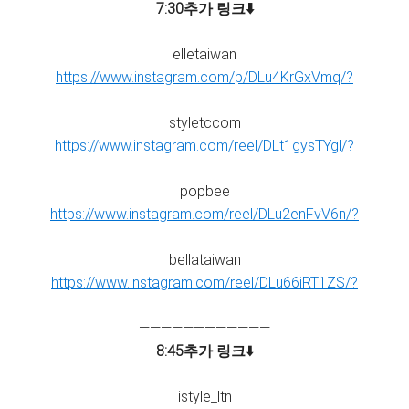
7:30추가 링크⬇️
elletaiwan
https://www.instagram.com/p/DLu4KrGxVmq/?
styletccom
https://www.instagram.com/reel/DLt1gysTYgl/?
popbee
https://www.instagram.com/reel/DLu2enFvV6n/?
bellataiwan
https://www.instagram.com/reel/DLu66iRT1ZS/?
————————————
8:45추가 링크
⬇️
istyle_ltn