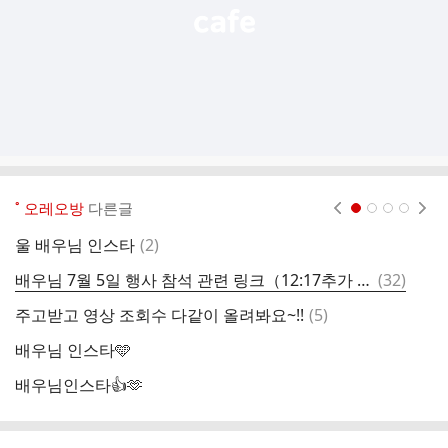
˚ 오레오방
다른글
현재페이지 1
2
3
4
댓
울 배우님 인스타
(
2
)
밀
글
댓
배우님 7월 5일 행사 참석 관련 링크（12:17추가 링크）
(
32
)
팬
글
댓
주고받고 영상 조회수 다같이 올려봐요~!!
(
5
)
여
글
배우님 인스타🩵
오
배우님인스타👍🫶
오