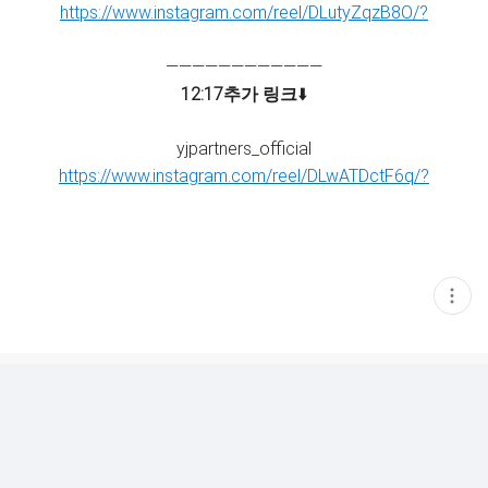
https://www.instagram.com/reel/DLutyZqzB8O/?
————————————
12:17추가
링크
⬇️
yjpartners_official
https://www.instagram.com/reel/DLwATDctF6q/?
현
재
게
시
글
추
가
기
능
열
기