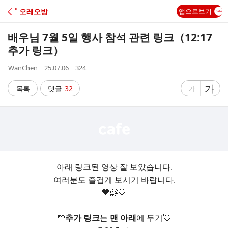
C
˚ 오레오방
앱으로보기
A
배우님 7월 5일 행사 참석 관련 링크（12:17
F
추가 링크）
작
작
조
WanChen
25.07.06
324
E
성
성
회
자
시
수
글
가
글
목록
댓글
32
가
간
자
자
크
크
기
기
크
작
게
게
아래 링크된 영상 잘 보았습니다.
여러분도 즐겁게 보시기 바랍니다.
🖤🤗🤍
———————————————
💘
추가 링크
는
맨 아래
에 두기💘