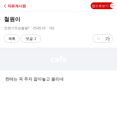
C
자유게시판
앱으로보기
A
철원이
F
작
작
조
언젠가우승할걸?
25.05.10
162
성
성
회
E
자
시
수
글
가
글
목록
댓글
2
가
간
자
자
크
크
기
기
크
작
게
게
한테는 꼭 주자 깔아놓고 올리네