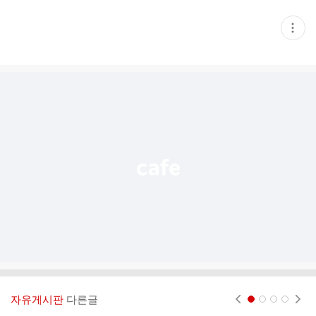
현
재
게
시
글
추
가
기
능
열
기
자유게시판
다른글
현재페이지 1
2
3
4