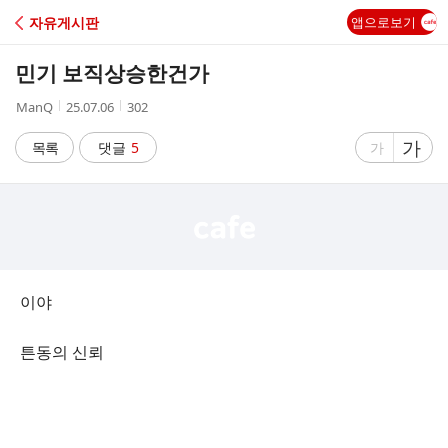
C
자유게시판
앱으로보기
A
민기 보직상승한건가
F
작
작
조
ManQ
25.07.06
302
성
성
회
E
자
시
수
글
가
글
목록
댓글
5
가
간
자
자
크
크
기
기
크
작
게
게
이야
튼동의 신뢰