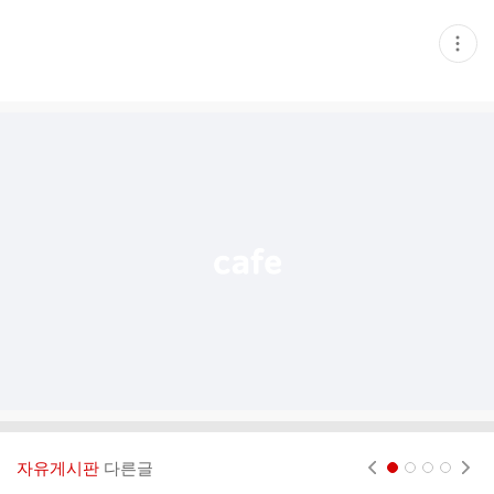
현
재
게
시
글
추
가
기
능
열
기
자유게시판
다른글
현재페이지 1
2
3
4