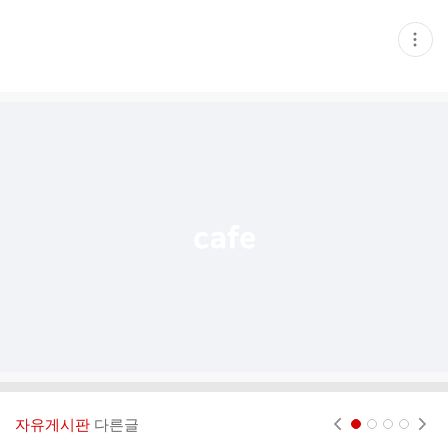
현
재
게
시
글
추
가
기
능
열
기
자유게시판
다른글
현재페이지 1
2
3
4