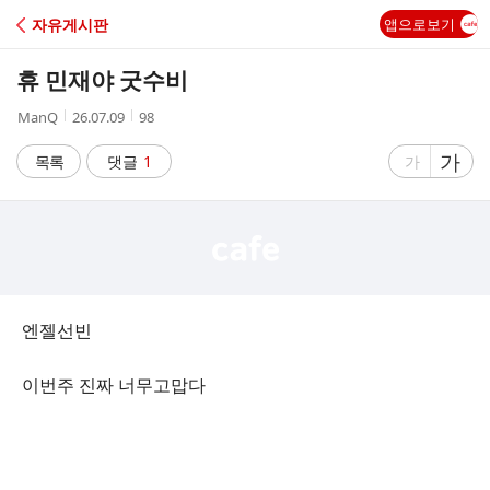
C
자유게시판
앱으로보기
A
휴 민재야 굿수비
F
작
작
조
ManQ
26.07.09
98
성
성
회
E
자
시
수
글
가
글
목록
댓글
1
가
간
자
자
크
크
기
기
크
작
게
게
엔젤선빈
이번주 진짜 너무고맙다