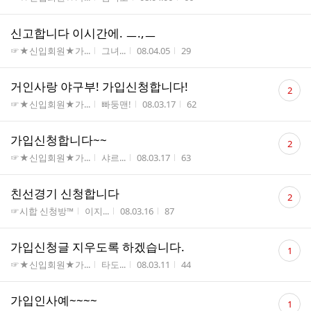
수
신고합니다 이시간에. ㅡ.,ㅡ
게시판명
작성자
작성시간
조회수
☞★신입회원★가...
그녀...
08.04.05
29
댓
거인사랑 야구부! 가입신청합니다!
2
글
게시판명
작성자
작성시간
조회수
☞★신입회원★가...
빠둥맨!
08.03.17
62
수
댓
가입신청합니다~~
2
글
게시판명
작성자
작성시간
조회수
☞★신입회원★가...
샤르...
08.03.17
63
수
댓
친선경기 신청합니다
2
글
게시판명
작성자
작성시간
조회수
☞시합 신청방™
이지...
08.03.16
87
수
댓
가입신청글 지우도록 하겠습니다.
1
글
게시판명
작성자
작성시간
조회수
☞★신입회원★가...
타도...
08.03.11
44
수
댓
가입인사예~~~~
1
글