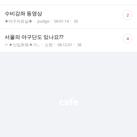
수
댓
수비강좌 동영상
2
글
게시판명
작성자
작성시간
조회수
◈야구자료실◈
pudge
09.01.14
26
수
댓
서울의 야구단도 있나요??
4
글
게시판명
작성자
작성시간
조회수
☞★신입회원★가...
쇼켄
08.12.01
38
수