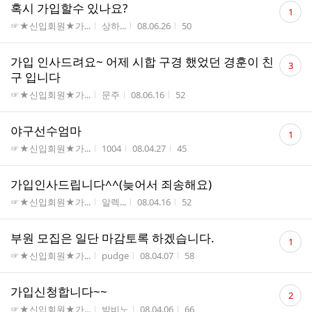
댓
혹시 가입할수 있나요?
1
글
게시판명
작성자
작성시간
조회수
☞★신입회원★가...
상하...
08.06.26
50
수
댓
가입 인사드려요~ 어제 시합 구경 했었던 경훈이 친
3
글
구 입니다
수
게시판명
작성자
작성시간
조회수
☞★신입회원★가...
문주
08.06.16
52
댓
야구선수엄마
1
글
게시판명
작성자
작성시간
조회수
☞★신입회원★가...
1004
08.04.27
45
수
가입인사드립니다^^(늦어서 죄송해요)
게시판명
작성자
작성시간
조회수
☞★신입회원★가...
알렉...
08.04.16
52
댓
부원 모집은 일단 마감토록 하겠습니다.
1
글
게시판명
작성자
작성시간
조회수
☞★신입회원★가...
pudge
08.04.07
58
수
댓
가입신청합니다~~
2
글
게시판명
작성자
작성시간
조회수
☞★신입회원★가...
밤비노
08.04.06
66