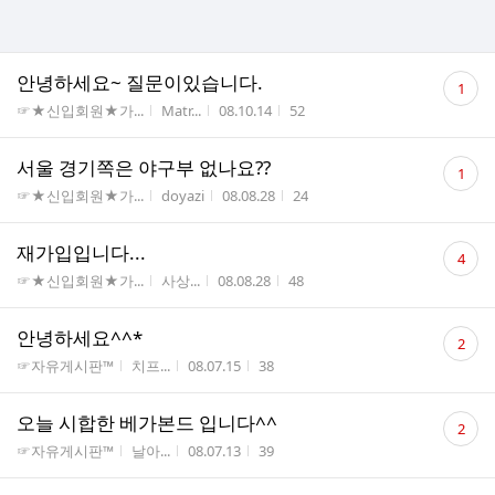
댓
안녕하세요~ 질문이있습니다.
1
글
게시판명
작성자
작성시간
조회수
☞★신입회원★가...
Matr...
08.10.14
52
수
댓
서울 경기쪽은 야구부 없나요??
1
글
게시판명
작성자
작성시간
조회수
☞★신입회원★가...
doyazi
08.08.28
24
수
댓
재가입입니다...
4
글
게시판명
작성자
작성시간
조회수
☞★신입회원★가...
사상...
08.08.28
48
수
댓
안녕하세요^^*
2
글
게시판명
작성자
작성시간
조회수
☞자유게시판™
치프...
08.07.15
38
수
댓
오늘 시합한 베가본드 입니다^^
2
글
게시판명
작성자
작성시간
조회수
☞자유게시판™
날아...
08.07.13
39
수