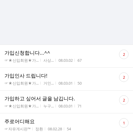
댓
가입신청합니다...^^
2
글
게시판명
작성자
작성시간
조회수
☞★신입회원★가...
사상...
08.03.02
67
수
댓
가입인사 드립니다!
2
글
게시판명
작성자
작성시간
조회수
☞★신입회원★가...
거인...
08.03.01
50
수
댓
가입하고 싶어서 글을 남깁니다.
2
글
게시판명
작성자
작성시간
조회수
☞★신입회원★가...
누구...
08.03.01
71
수
댓
주로어디해요
1
글
게시판명
작성자
작성시간
조회수
☞자유게시판™
정환
08.02.28
54
수