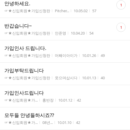
댓
안녕하세요.
1
글
게시판명
작성자
작성시간
조회수
☞★신입회원★가입신청란
Pitcher...
10.05.02
57
수
댓
반갑습니다~
1
글
게시판명
작성자
작성시간
조회수
☞★신입회원★가입신청란
안준영
10.04.20
54
수
가입인사 드립니다.
게시판명
작성자
작성시간
조회수
☞★신입회원★가입신청란
머째이아이가
10.01.26
49
가입부탁드립니다
게시판명
작성자
작성시간
조회수
☞★신입회원★가입신청란
웃으며삽시다
10.01.13
40
가입인사드립니다
게시판명
작성자
작성시간
조회수
☞★신입회원★가...
홍반장
10.01.12
42
모두들 안녕들하시죠??
게시판명
작성자
작성시간
조회수
☞★신입회원★가...
08년...
10.01.10
42