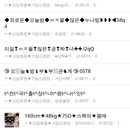
게시판명
작성자
작성시간
조회수
☞★신입회원★가입신청란
letsgo3...
21.09.19
0
◆외로운◆오늘밤◆ㅂㅈ물◆많은◆누나랑❥❥❥◄58q
4
게시판명
작성자
작성시간
조회수
☞★신입회원★가입신청란
한방맨
21.08.22
0
리얼❣ㅂㅈ물❣많은❣공❣짜❣녀✚✚ l2qQ
게시판명
작성자
작성시간
조회수
☞★신입회원★가입신청란
♣강혁♣^^
21.08.15
0
🤥 오▧늘♞밤♝부♞부▧관♞계 🤥 05T8
게시판명
작성자
작성시간
조회수
☞★신입회원★가입신청란
거인아빠
21.08.11
0
t^전t^국t^출t^장t^녀t^원t^나t^잇t^
게시판명
작성자
작성시간
조회수
☞★신입회원★가입신청란
영원불변
21.08.07
0
160cm★48kg★75D★스펙의★몸매
게시판명
작성자
작성시간
조회수
☞★신입회원★가입신청란
한바리하나
21.07.22
1