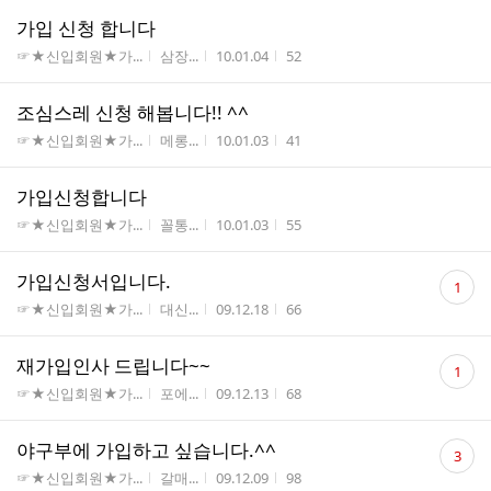
가입 신청 합니다
게시판명
작성자
작성시간
조회수
☞★신입회원★가...
삼장...
10.01.04
52
조심스레 신청 해봅니다!! ^^
게시판명
작성자
작성시간
조회수
☞★신입회원★가...
메롱...
10.01.03
41
가입신청합니다
게시판명
작성자
작성시간
조회수
☞★신입회원★가...
꼴통...
10.01.03
55
댓
가입신청서입니다.
1
글
게시판명
작성자
작성시간
조회수
☞★신입회원★가...
대신...
09.12.18
66
수
댓
재가입인사 드립니다~~
1
글
게시판명
작성자
작성시간
조회수
☞★신입회원★가...
포에...
09.12.13
68
수
댓
야구부에 가입하고 싶습니다.^^
3
글
게시판명
작성자
작성시간
조회수
☞★신입회원★가...
갈매...
09.12.09
98
수