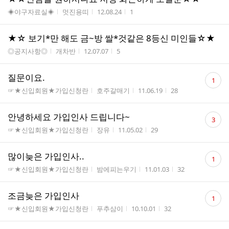
게시판명
작성자
작성시간
조회수
◈야구자료실◈
멋진용띠
12.08.24
1
★☆ 보기*만 해도 금~방 쌀*것같은 8등신 미인들☆★
게시판명
작성자
작성시간
조회수
◎공지사항◎
개차반
12.07.07
5
댓
질문이요.
1
글
게시판명
작성자
작성시간
조회수
☞★신입회원★가입신청란
호주갈매기
11.06.19
28
수
댓
안녕하세요 가입인사 드립니다~
3
글
게시판명
작성자
작성시간
조회수
☞★신입회원★가입신청란
장유
11.05.02
29
수
댓
많이늦은 가입인사..
1
글
게시판명
작성자
작성시간
조회수
☞★신입회원★가입신청란
밤에피는우기
11.01.03
32
수
댓
조금늦은 가입인사
1
글
게시판명
작성자
작성시간
조회수
☞★신입회원★가입신청란
푸추삼이
10.10.01
32
수