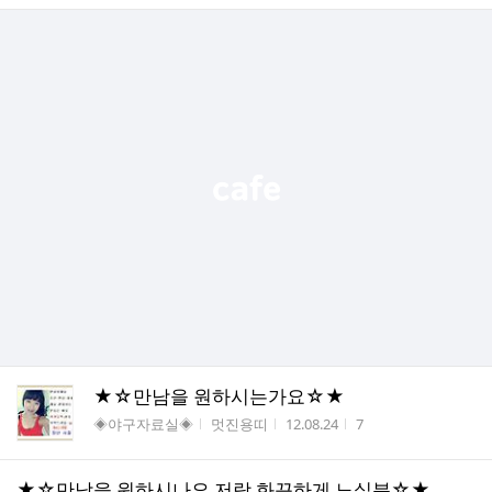
★☆만남을 원하시는가요☆★
게시판명
작성자
작성시간
조회수
◈야구자료실◈
멋진용띠
12.08.24
7
★☆만남을 원하시나요 저랑 화끈하게 노실분☆★