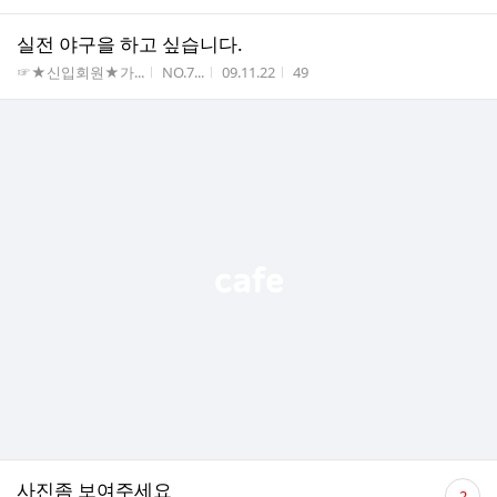
실전 야구을 하고 싶습니다.
게시판명
작성자
작성시간
조회수
☞★신입회원★가...
NO.7...
09.11.22
49
댓
사진좀 보여주세요
2