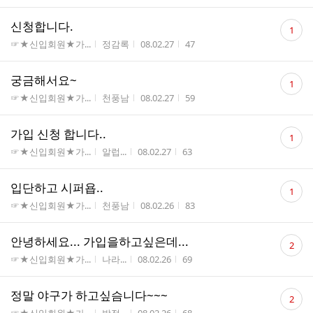
댓
신청합니다.
1
글
게시판명
작성자
작성시간
조회수
☞★신입회원★가...
정감록
08.02.27
47
수
댓
궁금해서요~
1
글
게시판명
작성자
작성시간
조회수
☞★신입회원★가...
천풍남
08.02.27
59
수
댓
가입 신청 합니다..
1
글
게시판명
작성자
작성시간
조회수
☞★신입회원★가...
알럽...
08.02.27
63
수
댓
입단하고 시퍼욥..
1
글
게시판명
작성자
작성시간
조회수
☞★신입회원★가...
천풍남
08.02.26
83
수
댓
안녕하세요... 가입을하고싶은데...
2
글
게시판명
작성자
작성시간
조회수
☞★신입회원★가...
나라...
08.02.26
69
수
댓
정말 야구가 하고싶슴니다~~~
2
글
게시판명
작성자
작성시간
조회수