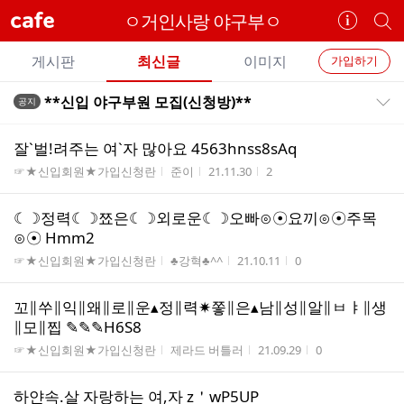
cafe
ㅇ거인사랑 야구부ㅇ
카
개
페
별
개
정
카
게시판
최신글
이미지
가입하기
보
별
페
전
전
보
검
**신입 야구부원 모집(신청방)**
공지
카
공지목록 펼치기/접기
체
기
색
체
페
글
글
잘`벌!려주는 여`자 많아요 4563hnss8sAq
리
메
게시판명
작성자
작성시간
조회수
☞★신입회원★가입신청란
준이
21.11.30
2
스
뉴
트
☾☽정력☾☽쬬은☾☽외로운☾☽오빠⊙☉요끼⊙☉주목
⊙☉ Hmm2
게시판명
작성자
작성시간
조회수
☞★신입회원★가입신청란
♣강혁♣^^
21.10.11
0
꼬∥쑤∥익∥왜∥로∥운▴정∥력✷쫗∥은▴남∥성∥알∥ㅂㅑ∥생
∥모∥찝 ✎✎✎H6S8
게시판명
작성자
작성시간
조회수
☞★신입회원★가입신청란
제라드 버틀러
21.09.29
0
하얀속.살 자랑하는 여,자 z＇wP5UP