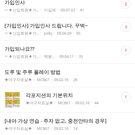
댓
가입인사
2
글
게시판명
작성자
작성시간
조회수
☞★신입회원★가...
이길재
09.07.02
41
수
댓
[가입인사] 가입인사 드립니다. 꾸벅~
7
글
게시판명
작성자
작성시간
조회수
☞★신입회원★가...
pslkj
09.06.09
65
수
댓
가입되나요??
1
글
게시판명
작성자
작성시간
조회수
☞★신입회원★가...
택봉...
09.04.11
35
수
도루 및 주루 플레이 방법
게시판명
작성자
작성시간
조회수
◈야구자료실◈
MC867
09.02.16
26
댓
각포지션의 기본위치
1
글
게시판명
작성자
작성시간
조회수
◈야구자료실◈
MC867
09.02.16
44
수
[내야 가상 연습 - 주자 없고, 중전안타의 경우]
게시판명
작성자
작성시간
조회수
◈야구자료실◈
MC867
09.02.16
14