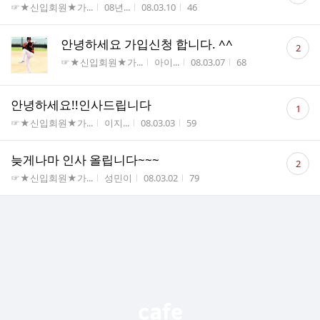
게시판명
작성자
작성시간
조회수
☞★신입회원★가...
08년...
08.03.10
46
수
댓
안녕하세요 가입신청 합니다. ^^
2
글
게시판명
작성자
작성시간
조회수
☞★신입회원★가...
아이...
08.03.07
68
수
댓
안녕하세요!!인사드립니다
1
글
게시판명
작성자
작성시간
조회수
☞★신입회원★가...
이지...
08.03.03
59
수
댓
늦게나마 인사 올립니다~~~
2
글
게시판명
작성자
작성시간
조회수
☞★신입회원★가...
성민이
08.03.02
79
수