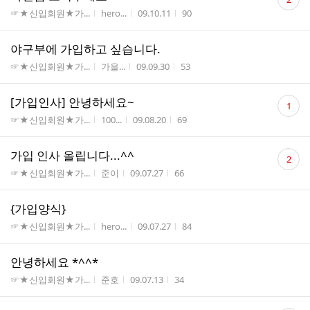
글
게시판명
작성자
작성시간
조회수
☞★신입회원★가...
hero...
09.10.11
90
수
야구부에 가입하고 싶습니다.
게시판명
작성자
작성시간
조회수
☞★신입회원★가...
가을...
09.09.30
53
댓
[가입인사] 안녕하세요~
1
글
게시판명
작성자
작성시간
조회수
☞★신입회원★가...
100...
09.08.20
69
수
댓
가입 인사 올립니다...^^
2
글
게시판명
작성자
작성시간
조회수
☞★신입회원★가...
준이
09.07.27
66
수
{가입양식}
게시판명
작성자
작성시간
조회수
☞★신입회원★가...
hero...
09.07.27
84
안녕하세요 *^^*
게시판명
작성자
작성시간
조회수
☞★신입회원★가...
준호
09.07.13
34