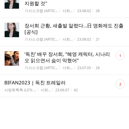
지원할 것"
게시판명
작성자
작성시간
조회수
기사스크랩 (ARTIC...
서희...
23.08.02
28
장서희 근황, 새출발 알렸다…日 영화제도 진출
[공식]
게시판명
작성자
작성시간
조회수
기사스크랩 (ARTIC...
서희...
23.08.02
21
댓
‘독친’ 배우 장서희, “혜영 캐릭터, 시나리
1
글
오 읽으면서 숨이 막혔어”
수
게시판명
작성자
작성시간
조회수
기사스크랩 (ARTIC...
서희...
23.07.05
28
댓
BIFAN2023 | 독친 트레일러
2
글
게시판명
작성자
작성시간
조회수
사랑회톡톡 (LETs ...
서희...
23.06.07
42
수
댓
서희님 인스타그램 근황 사진 업뎃
2
글
게시판명
작성자
작성시간
조회수
사진갤러리 (PHOTOs)
서희...
23.05.03
60
수
댓