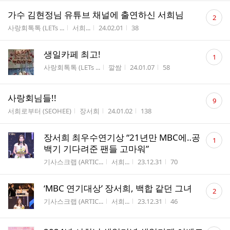
댓
가수 김현정님 유튜브 채널에 출연하신 서희님
2
글
게시판명
작성자
작성시간
조회수
사랑회톡톡 (LETs ...
서희...
24.02.01
38
수
댓
생일카페 최고!
1
글
게시판명
작성자
작성시간
조회수
사랑회톡톡 (LETs ...
깔쌈
24.01.07
58
수
댓
사랑회님들!!
9
글
게시판명
작성자
작성시간
조회수
서희로부터 (SEOHEE)
장서희
24.01.02
138
수
댓
장서희 최우수연기상 “21년만 MBC에‥공
1
글
백기 기다려준 팬들 고마워”
수
게시판명
작성자
작성시간
조회수
기사스크랩 (ARTIC...
서희...
23.12.31
70
댓
‘MBC 연기대상’ 장서희, 백합 같던 그녀
2
글
게시판명
작성자
작성시간
조회수
기사스크랩 (ARTIC...
서희...
23.12.31
46
수
댓