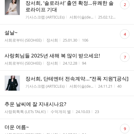
댓
장서희, ‘솔로라서’ 출연 확정…유쾌한 솔
2
글
로라이프 기대
수
게시판명
작성자
작성시간
조회수
기사스크랩 (ARTICLEs)
서희이슬(de...
25.02.12
68
댓
설날~
4
글
게시판명
작성자
작성시간
조회수
서희로부터 (SEOHEE)
장서희
25.01.30
106
수
댓
사랑회님들 2025년 새해 복 많이 받으세요!
7
글
게시판명
작성자
작성시간
조회수
서희로부터 (SEOHEE)
장서희
24.12.28
94
수
장서희, 단테엔터 전속계약...“전폭 지원”[공식]
게시판명
작성자
작성시간
조회수
기사스크랩 (ARTICLEs)
서희이슬(de...
24.11.21
40
추운 날씨에 잘 지내시나요?
게시판명
작성자
작성시간
조회수
사랑회톡톡 (LETs TALK!)
수억개의 별
24.10.03
23
댓
더운 여름~
9
글