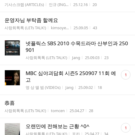
게시판명
작성자
작성시간
조회수
기사스크랩 (ARTICLEs)
인규 (ING...
25.12.16
20
운영자님 부탁좀 할께요
게시판명
작성자
작성시간
조회수
사랑회톡톡 (LETs TALK!)
kimsoye...
25.09.05
43
넷플릭스 SBS 2010 수목드라마 산부인과 250
901
게시판명
작성자
작성시간
조회수
사랑회톡톡 (LETs TALK!)
Jang
25.09.03
23
댓
MBC 심야괴담회 시즌5 250907 11회 예
1
글
고
수
게시판명
작성자
작성시간
조회수
영 상 앨 범 (VIDEOs)
Jang
25.09.02
18
恭喜
게시판명
작성자
작성시간
조회수
사랑회톡톡 (LETs TALK!)
tomcen
25.04.27
28
댓
오랜만에 전해보는 근황 ^0^
1
글
게시판명
작성자
작성시간
조회수
사랑회톡톡 (LETs TALK!)
포카
25.04.27
34