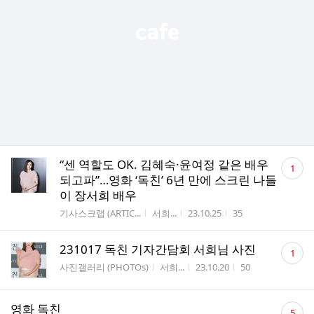
댓
“센 역할도 OK. 김혜숙·윤여정 같은 배우
1
글
되고파”…영화 ‘독친’ 6년 만에 스크린 나들
수
이 장서희 배우
게시판명
작성자
작성시간
조회수
기사스크랩 (ARTIC...
서희...
23.10.25
35
댓
231017 독친 기자간담회 서희님 사진
1
글
게시판명
작성자
작성시간
조회수
사진갤러리 (PHOTOs)
서희...
23.10.20
50
수
댓
영화 독친
5