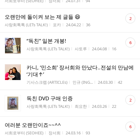
게시판명
작성자
작성시간
조회수
서희로부터 (SEOHEE)
장서희
24.07.31
94
수
댓
오랜만에 돌이켜 보는 제 글들 😆
2
글
게시판명
작성자
작성시간
조회수
사랑회톡톡 (LETs TALK!)
포카
24.04.22
36
수
댓
“독친” 일본 개봉!
6
글
게시판명
작성자
작성시간
조회수
사랑회톡톡 (LETs TALK!)
사토루
24.04.08
16
수
카니, ‘민소희’ 장서희와 만났다..전설의 만남에
‘기대↑’
게시판명
작성자
작성시간
조회수
기사스크랩 (ARTICLEs)
인규 (ING...
24.03.30
42
댓
독친 DVD 구매 인증
2
글
게시판명
작성자
작성시간
조회수
사랑회톡톡 (LETs TALK!)
최요한
24.03.26
22
수
댓
여러분 오랜만이죠~~^^
6
글
게시판명
작성자
작성시간
조회수
서희로부터 (SEOHEE)
장서희
24.03.16
93
수