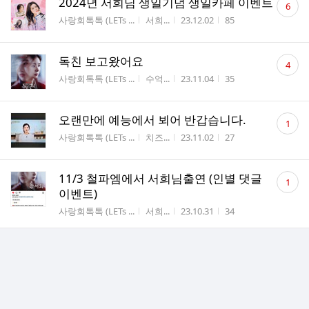
2024년 서희님 생일기념 생일카페 이벤트
6
글
게시판명
작성자
작성시간
조회수
사랑회톡톡 (LETs ...
서희...
23.12.02
85
수
댓
독친 보고왔어요
4
글
게시판명
작성자
작성시간
조회수
사랑회톡톡 (LETs ...
수억...
23.11.04
35
수
댓
오랜만에 예능에서 뵈어 반갑습니다.
1
글
게시판명
작성자
작성시간
조회수
사랑회톡톡 (LETs ...
치즈...
23.11.02
27
수
댓
11/3 철파엠에서 서희님출연 (인별 댓글
1
글
이벤트)
수
게시판명
작성자
작성시간
조회수
사랑회톡톡 (LETs ...
서희...
23.10.31
34