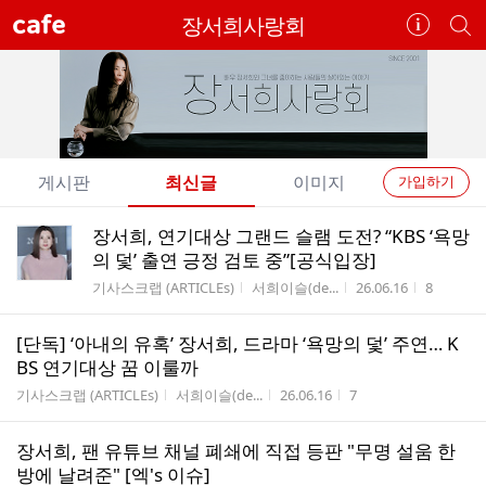
cafe
장서희사랑회
카
개
페
별
정
카
보
페
보
검
기
색
개
게시판
최신글
이미지
가입하기
별
전
전
장서희, 연기대상 그랜드 슬램 도전? “KBS ‘욕망
카
체
체
의 덫’ 출연 긍정 검토 중”[공식입장]
페
글
글
게시판명
작성자
작성시간
조회수
기사스크랩 (ARTICLEs)
서희이슬(de...
26.06.16
8
리
메
스
뉴
[단독] ‘아내의 유혹’ 장서희, 드라마 ‘욕망의 덫’ 주연… K
트
BS 연기대상 꿈 이룰까
게시판명
작성자
작성시간
조회수
기사스크랩 (ARTICLEs)
서희이슬(de...
26.06.16
7
장서희, 팬 유튜브 채널 폐쇄에 직접 등판 "무명 설움 한
방에 날려준" [엑's 이슈]