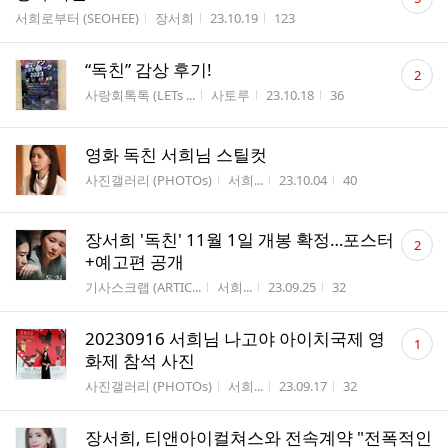
글
게시판명
작성자
작성시간
조회수
서희로부터 (SEOHEE)
장서희
23.10.19
123
수
댓
“독친” 감상 후기!
2
글
게시판명
작성자
작성시간
조회수
사랑회톡톡 (LETs ...
사토루
23.10.18
36
수
영화 독친 서희님 스틸컷
게시판명
작성자
작성시간
조회수
사진갤러리 (PHOTOs)
서희...
23.10.04
40
댓
장서희 '독친' 11월 1일 개봉 확정…포스터
2
글
+예고편 공개
수
게시판명
작성자
작성시간
조회수
기사스크랩 (ARTIC...
서희...
23.09.25
32
댓
20230916 서희님 나고야 아이치국제 영
1
글
화제 참석 사진
수
게시판명
작성자
작성시간
조회수
사진갤러리 (PHOTOs)
서희...
23.09.17
32
장서희, 티앤아이컬쳐스와 전속계약 "전폭적인