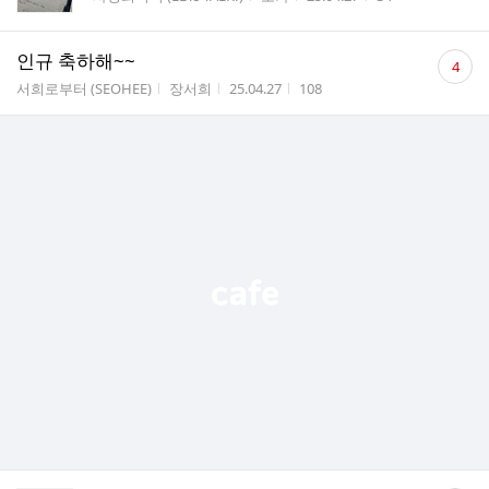
수
댓
인규 축하해~~
4
글
게시판명
작성자
작성시간
조회수
서희로부터 (SEOHEE)
장서희
25.04.27
108
수