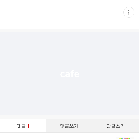
현
재
게
시
글
추
가
기
능
열
기
댓
댓글
1
댓글쓰기
답글쓰기
글
댓