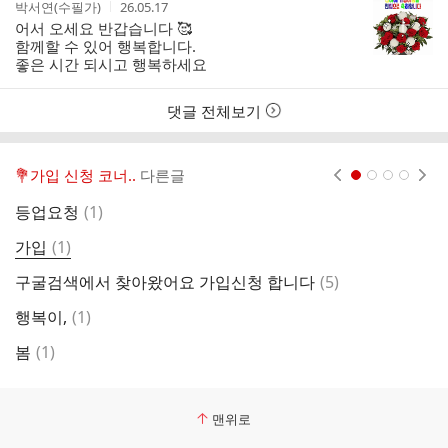
작
작
박서연(수필가)
26.05.17
글
성
성
어서 오세요 반갑습니다 🥰
리
자
시
함께할 수 있어 행복합니다.
스
간
좋은 시간 되시고 행복하세요
트
댓글 전체보기
💐가입 신청 코너..
다른글
현재페이지 1
2
3
4
댓
등업요청
(
1
)
글
댓
가입
(
1
)
*
글
댓
구굴검색에서 찾아왔어요 가입신청 합니다
(
5
)
글
댓
행복이,
(
1
)
폰
글
댓
봄
(
1
)
가
글
맨위로