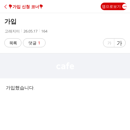
C
💐가입 신청 코너💐
앱으로보기
A
가입
F
작
작
조
고래지미
26.05.17
164
성
성
회
E
자
시
수
글
가
글
목록
댓글
1
가
간
자
자
크
크
기
기
크
작
게
게
가입했습니다.