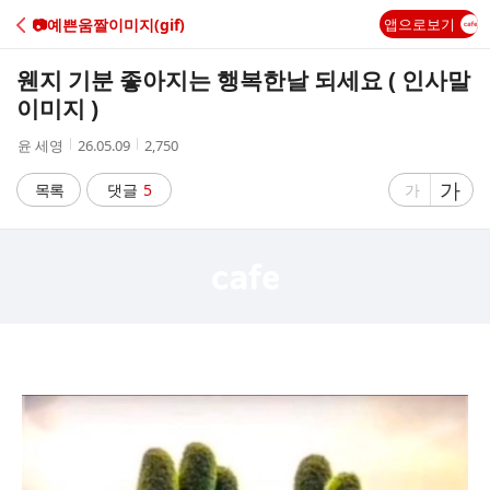
C
📷예쁜움짤이미지(gif)
앱으로보기
A
웬지 기분 좋아지는 행복한날 되세요 ( 인사말
F
이미지 )
작
작
조
윤 세영
26.05.09
2,750
E
성
성
회
자
시
수
글
가
글
목록
댓글
5
가
간
자
자
크
크
기
기
크
작
게
게