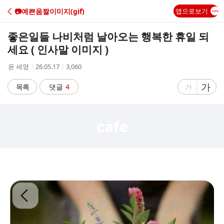
C
📷예쁜움짤이미지(gif)
앱으로보기
A
좋은일들 나비처럼 날아오는 행복한 휴일 되
F
세요 ( 인사말 이미지 )
작
작
조
윤 세영
26.05.17
3,060
E
성
성
회
자
시
수
글
가
글
목록
댓글
4
가
간
자
자
크
크
기
기
크
작
게
게